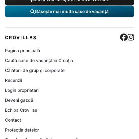
Găsește mai multe case de vacanță
Cro
C
CROVILLAS
Pagina principală
Caută case de vacanță în Croația
Călătorii de grup și corporate
Recenzii
Login proprietari
Deveni gazdă
Echipa Crovillas
Contact
Protecția datelor