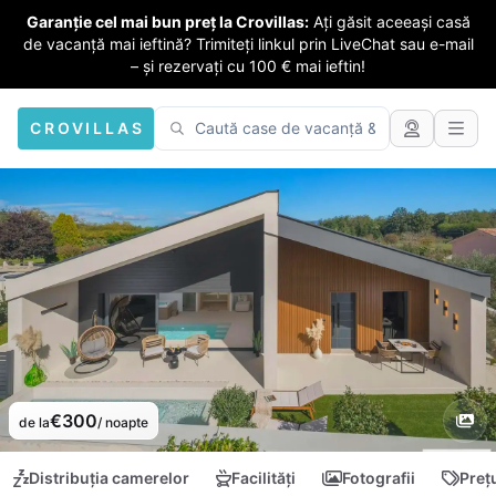
Garanție cel mai bun preț la Crovillas:
Ați găsit aceeași casă
de vacanță mai ieftină? Trimiteți linkul prin LiveChat sau e-mail
– și rezervați cu 100 € mai ieftin!
CROVILLAS
€300
de la
/ noapte
Distribuția camerelor
Facilități
Fotografii
Preț