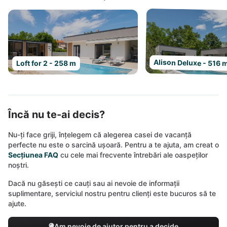
Alison Deluxe - 516 
Loft for 2 - 258 m
Încă nu te-ai decis?
Nu-ți face griji, înțelegem că alegerea casei de vacanță
perfecte nu este o sarcină ușoară. Pentru a te ajuta, am creat o
Secțiunea FAQ
cu cele mai frecvente întrebări ale oaspeților
noștri.
Dacă nu găsești ce cauți sau ai nevoie de informații
suplimentare, serviciul nostru pentru clienți este bucuros să te
ajute.
Am nevoie de ajutor pentru a decide