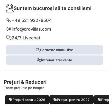
Suntem bucuroși să te consiliem!
+49 521 92278504
info@crovillas.com
24/7 Livechat
Pornește chatul live
Întrebări frecvente
Prețuri & Reduceri
Toate prețurile pe noapte
Prețuri pentru 2026
Prețuri pentru 2027
Preț