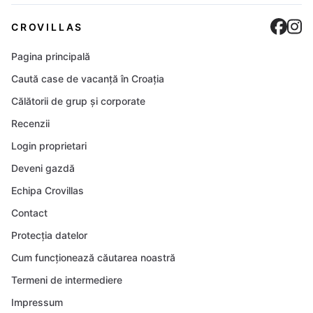
Cro
C
CROVILLAS
Pagina principală
Caută case de vacanță în Croația
Călătorii de grup și corporate
Recenzii
Login proprietari
Deveni gazdă
Echipa Crovillas
Contact
Protecția datelor
Cum funcționează căutarea noastră
Termeni de intermediere
Impressum