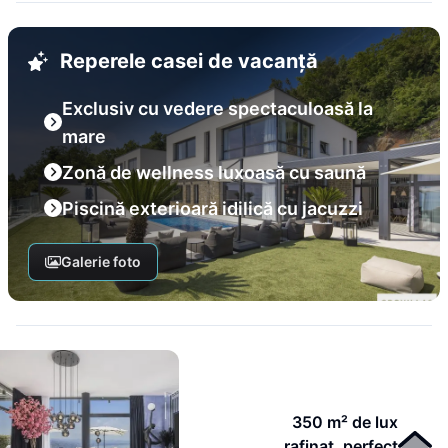
Reperele casei de vacanță
Exclusiv cu vedere spectaculoasă la
mare
Zonă de wellness luxoasă cu saună
Piscină exterioară idilică cu jacuzzi
Galerie foto
350 m² de lux
rafinat, perfect