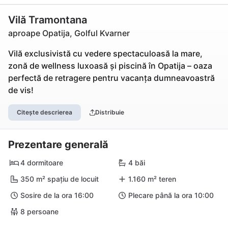
Vilă Tramontana
aproape Opatija, Golful Kvarner
Vilă exclusivistă cu vedere spectaculoasă la mare,
zonă de wellness luxoasă și piscină în Opatija – oaza
perfectă de retragere pentru vacanța dumneavoastră
de vis!
Citește descrierea
Distribuie
Prezentare generală
4 dormitoare
4 băi
350 m² spațiu de locuit
1.160 m² teren
Sosire de la ora 16:00
Plecare până la ora 10:00
8 persoane