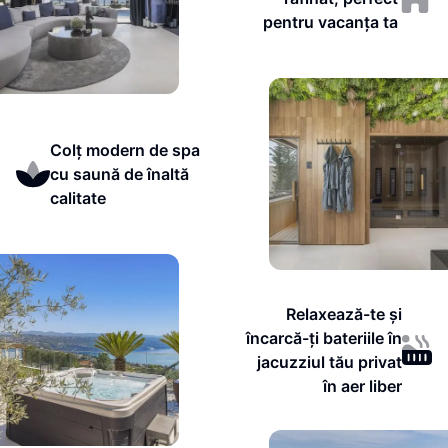
pentru vacanța ta
Colț modern de spa
cu saună de înaltă
calitate
Relaxează-te și
încarcă-ți bateriile în
jacuzziul tău privat
în aer liber