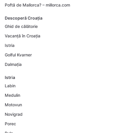
Poftă de Mallorca? – millorca.com
Descoperă Croația
Ghid de călătorie
Vacanță în Croația
Istria
Golful Kvarner
Dalmația
Istria
Labin
Medulin
Motovun
Novigrad
Porec