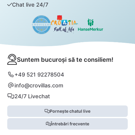
Chat live 24/7
Suntem bucuroși să te consiliem!
+49 521 92278504
info@crovillas.com
24/7 Livechat
Pornește chatul live
Întrebări frecvente