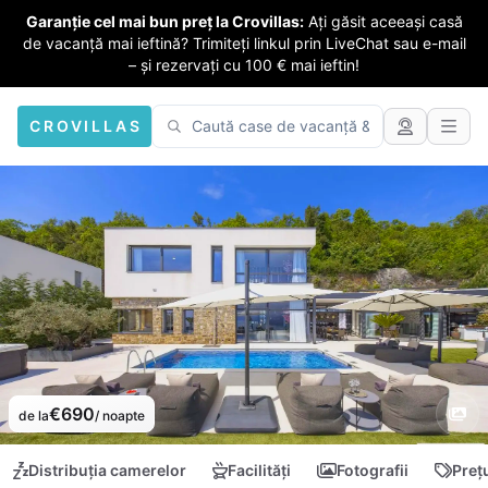
Garanție cel mai bun preț la Crovillas:
Ați găsit aceeași casă
de vacanță mai ieftină? Trimiteți linkul prin LiveChat sau e-mail
– și rezervați cu 100 € mai ieftin!
CROVILLAS
€690
de la
/ noapte
Distribuția camerelor
Facilități
Fotografii
Preț