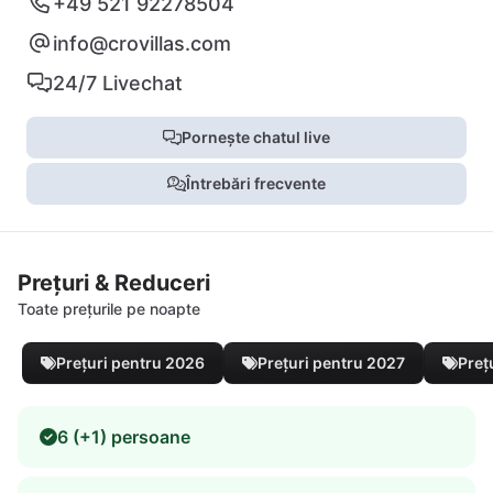
+49 521 92278504
info@crovillas.com
24/7 Livechat
Pornește chatul live
Întrebări frecvente
Prețuri & Reduceri
Toate prețurile pe noapte
Prețuri pentru 2026
Prețuri pentru 2027
Preț
6 (+1) persoane