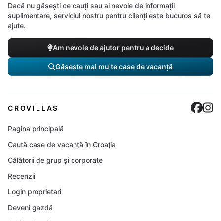
Dacă nu găsești ce cauți sau ai nevoie de informații
suplimentare, serviciul nostru pentru clienți este bucuros să te
ajute.
Am nevoie de ajutor pentru a decide
Găsește mai multe case de vacanță
Cro
C
CROVILLAS
Pagina principală
Caută case de vacanță în Croația
Călătorii de grup și corporate
Recenzii
Login proprietari
Deveni gazdă