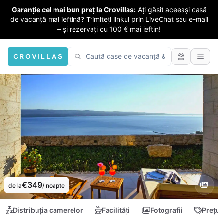
Garanție cel mai bun preț la Crovillas:
Ați găsit aceeași casă
de vacanță mai ieftină? Trimiteți linkul prin LiveChat sau e-mail
– și rezervați cu 100 € mai ieftin!
CROVILLAS
€349
de la
/ noapte
Distribuția camerelor
Facilități
Fotografii
Preț