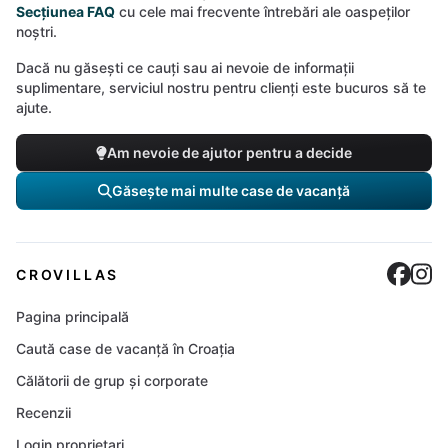
Secțiunea FAQ
cu cele mai frecvente întrebări ale oaspeților
noștri.
Dacă nu găsești ce cauți sau ai nevoie de informații
suplimentare, serviciul nostru pentru clienți este bucuros să te
ajute.
Am nevoie de ajutor pentru a decide
Găsește mai multe case de vacanță
Cro
C
CROVILLAS
Pagina principală
Caută case de vacanță în Croația
Călătorii de grup și corporate
Recenzii
Login proprietari