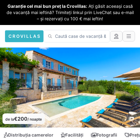
Garanție cel mai bun preț la Crovillas:
Ați găsit aceeași casă
de vacanță mai ieftină? Trimiteți linkul prin LiveChat sau e-mail
– și rezervați cu 100 € mai ieftin!
CROVILLAS
€200
de la
/ noapte
Distribuția camerelor
Facilități
Fotografii
Preț