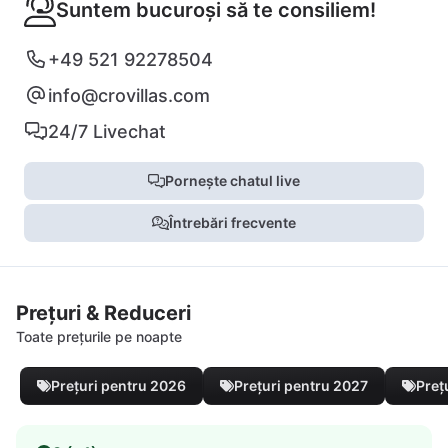
Suntem bucuroși să te consiliem!
+49 521 92278504
info@crovillas.com
24/7 Livechat
Pornește chatul live
Întrebări frecvente
Prețuri & Reduceri
Toate prețurile pe noapte
Prețuri pentru 2026
Prețuri pentru 2027
Preț