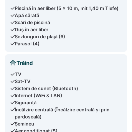
Piscină în aer liber (5 x 10 m, mit 1,40 m Tiefe)
Apă sărată
Scări de piscină
Duș în aer liber
Șezlonguri de plajă (6)
Parasol (4)
Trăind
TV
Sat-TV
Sistem de sunet (Bluetooth)
Internet (WiFi & LAN)
Siguranță
Încălzire centrală (Încălzire centrală și prin
pardoseală)
Șemineu
Aer condiționat (5)