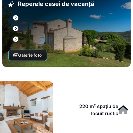
Reperele casei de vacanță
Galerie foto
220 m² spațiu de
locuit rustic