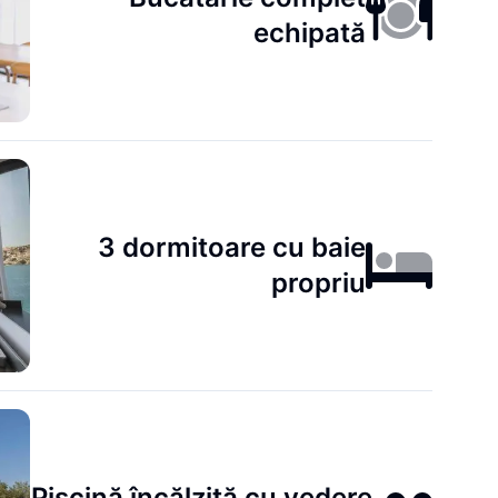
echipată
3 dormitoare cu baie
propriu
Piscină încălzită cu vedere