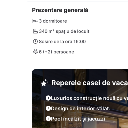
învecinat Zloti Zatoglav, în timp ce Rogoznica
Prezentare generală
Experimentează minunile naturale ale Croație
străduțele istorice ale orașelor Trogir și Šibe
3 dormitoare
Olivella Sole!
340 m² spațiu de locuit
Sosire de la ora 16:00
6 (+2) persoane
Reperele casei de vac
Luxurios construcție nouă cu v
Design de interior stilat.
Pool încălzit și jacuzzi