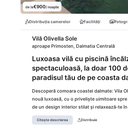
€900
de la
/ noapte
Distribuția camerelor
Facilități
Fotogra
Vilă Olivella Sole
aproape Primosten, Dalmatia Centrală
Luxoasa vilă cu piscină încăl
spectaculoasă, la doar 100 de
paradisul tău de pe coasta d
Descoperă comoara coastei dalmate: Vila Oli
nouă luxoasă, cu o priveliște uimitoare spre 
de un design interior stilat și relaxează-te în
mării îți mângâie ușor terasa. Doar 100 de me
Citește descrierea
Distribuie
pentru iubitorii soarelui și sporturile acvatic