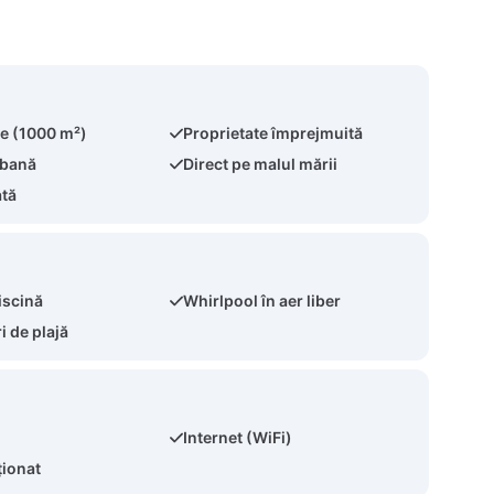
te (1000 m²)
Proprietate împrejmuită
rbană
Direct pe malul mării
ată
iscină
Whirlpool în aer liber
i de plajă
Internet (WiFi)
ționat