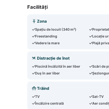
Facilități
Zona
Spațiu de locuit (340 m²)
Proprieta
Freestanding
Locație u
Vedere la mare
Plajă priv
Distracție de înot
Piscină încălzită în aer liber
Scări de p
Duș în aer liber
Șezlongur
Trăind
TV
Sat-TV
Încălzire centrală
Aer condi