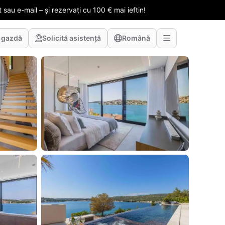
 sau e-mail – și rezervați cu 100 € mai ieftin!
 gazdă
Solicită asistență
Română