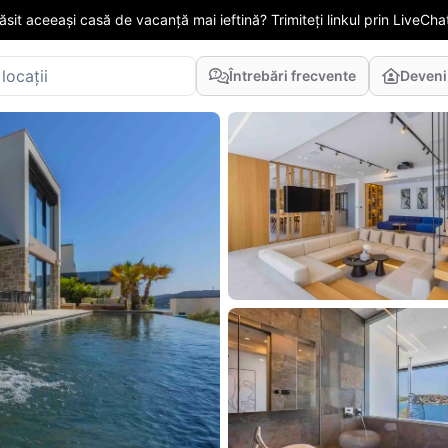
găsit aceeași casă de vacanță mai ieftină? Trimiteți linkul prin LiveChat
Întrebări frecvente
Deveni