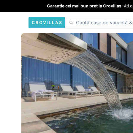
Garanție cel mai bun preț la Crovillas:
Ați 
CROVILLAS