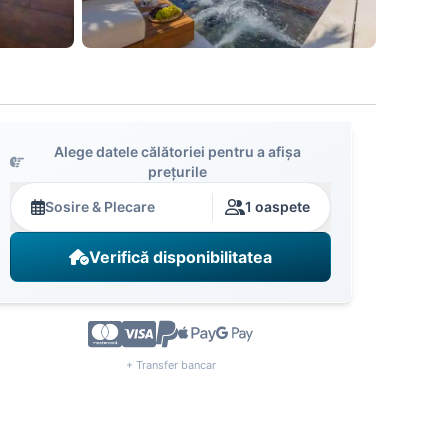
Alege datele călătoriei pentru a afișa
prețurile
Sosire & Plecare
1 oaspete
Verifică disponibilitatea
+ Transfer bancar