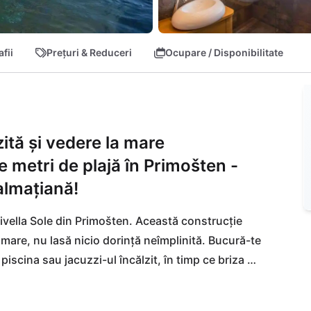
fii
Prețuri & Reduceri
Ocupare / Disponibilitate
zită și vedere la mare
 metri de plajă în Primošten -
almațiană!
vella Sole din Primošten. Această construcție 
mare, nu lasă nicio dorință neîmplinită. Bucură-te 
 piscina sau jacuzzi-ul încălzit, în timp ce briza 
tri te despart de plaja strălucitoare - un paradis 
e! Deliciile culinare te așteaptă în restaurantul 