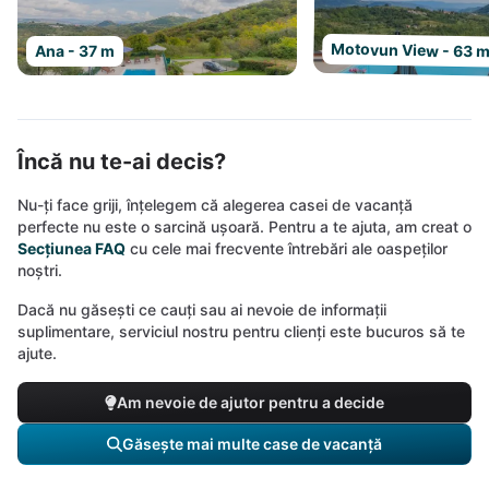
Motovun View - 63 
Ana - 37 m
Încă nu te-ai decis?
Nu-ți face griji, înțelegem că alegerea casei de vacanță
perfecte nu este o sarcină ușoară. Pentru a te ajuta, am creat o
Secțiunea FAQ
cu cele mai frecvente întrebări ale oaspeților
noștri.
Dacă nu găsești ce cauți sau ai nevoie de informații
suplimentare, serviciul nostru pentru clienți este bucuros să te
ajute.
Am nevoie de ajutor pentru a decide
Găsește mai multe case de vacanță