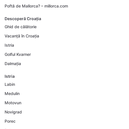
Poftă de Mallorca? – millorca.com
Descoperă Croația
Ghid de călătorie
Vacanță în Croația
Istria
Golful Kvarner
Dalmația
Istria
Labin
Medulin
Motovun
Novigrad
Porec