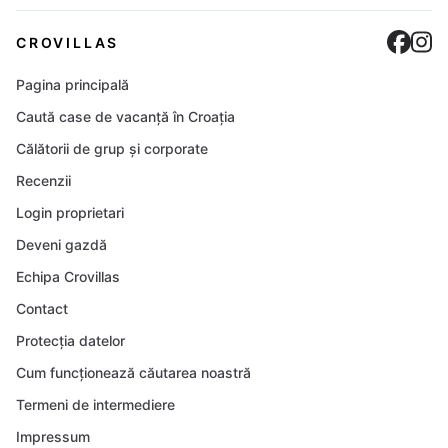
Cro
C
CROVILLAS
Pagina principală
Caută case de vacanță în Croația
Călătorii de grup și corporate
Recenzii
Login proprietari
Deveni gazdă
Echipa Crovillas
Contact
Protecția datelor
Cum funcționează căutarea noastră
Termeni de intermediere
Impressum