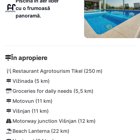
Piscină în aer liber
cu o frumoasă
panoramă.
În apropiere
Restaurant Agrotourism Tikel (250 m)
Vižinada (5 km)
Groceries for daily needs (5,5 km)
Motovun (11 km)
Višnjan (11 km)
Motorway junction Višnjan (12 km)
Beach Lanterna (22 km)