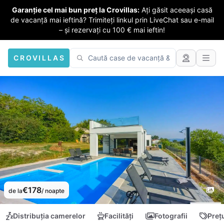
Garanție cel mai bun preț la Crovillas:
Ați găsit aceeași casă
de vacanță mai ieftină? Trimiteți linkul prin LiveChat sau e-mail
– și rezervați cu 100 € mai ieftin!
CROVILLAS
€178
de la
/ noapte
Distribuția camerelor
Facilități
Fotografii
Preț