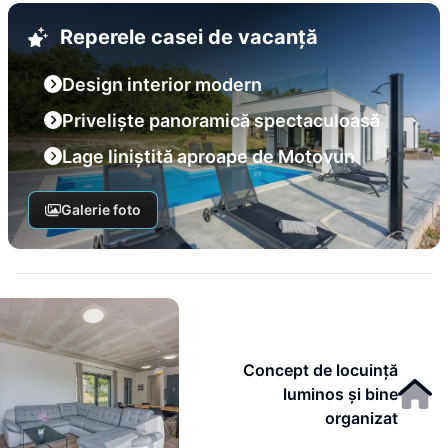
Reperele casei de vacanță
Design interior modern
Priveliște panoramică spectaculoasă
Lage liniștită aproape de Motovun
Galerie foto
Concept de locuință
luminos și bine
organizat