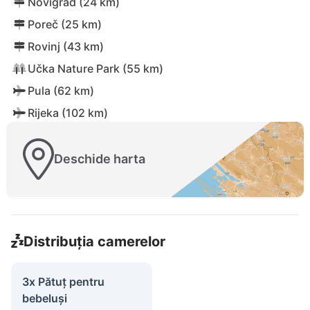
Novigrad (24 km)
Poreč (25 km)
Rovinj (43 km)
Učka Nature Park (55 km)
Pula (62 km)
Rijeka (102 km)
Deschide harta
Distribuția camerelor
3x Pătuț pentru
bebeluși