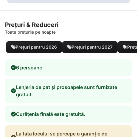
Prețuri & Reduceri
Toate prețurile pe noapte
Prețuri pentru 2026
Prețuri pentru 2027
Preț
6 persoane
Lenjeria de pat și prosoapele sunt furnizate
gratuit.
Curățenia finală este gratuită.
La fața locului se percepe o garanție de