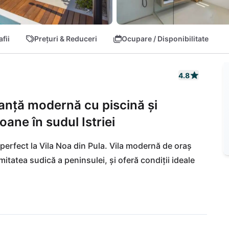
fii
Prețuri & Reduceri
Ocupare / Disponibilitate
4.8
acanță modernă cu piscină și
oane în sudul Istriei
perfect la Vila Noa din Pula. Vila modernă de oraș 
emitatea sudică a peninsulei, și oferă condiții ideale 
e cumpărături, străduțe fermecătoare în centrul 
rietate de restaurante și baruri cu specialități 