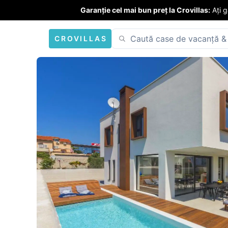
Garanție cel mai bun preț la Crovillas:
Ați 
CROVILLAS