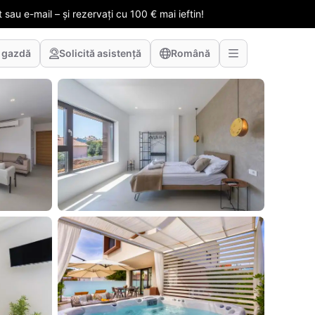
 sau e-mail – și rezervați cu 100 € mai ieftin!
 gazdă
Solicită asistență
Română