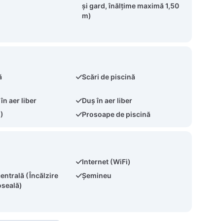
și gard, înălțime maximă 1,50
m)
ă
Scări de piscină
în aer liber
Duș în aer liber
2)
Prosoape de piscină
Internet (WiFi)
centrală (Încălzire
Șemineu
oseală)