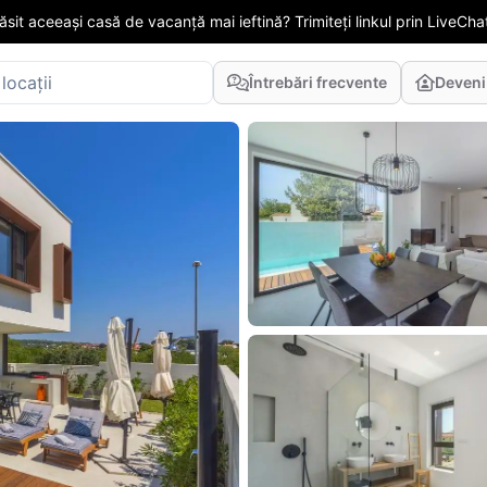
găsit aceeași casă de vacanță mai ieftină? Trimiteți linkul prin LiveChat
Întrebări frecvente
Deveni