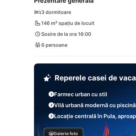
Prezentare generală
regionale. Plaja urbană recent amenajată din
printr-o plajă de pietriș cu pantă lină și o at
3 dormitoare
146 m² spațiu de locuit
Pentru zile de vacanță active se recomandă o
Sosire de la ora 16:00
apropiere. Fie că este vorba de sărituri de p
impresionantului peisaj de coastă – aici fieca
6 persoane
Aeroportul internațional Pula (PUY) este la d
fără complicații.
Reperele casei de vac
Farmec urban cu stil
Vilă urbană modernă cu piscină 
Locație centrală în Pula, aproa
Galerie foto