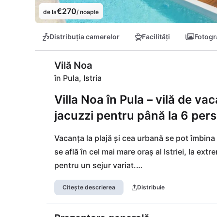
€270
de la
/ noapte
Distribuția camerelor
Facilități
Fotogra
Vilă Noa
în Pula, Istria
Villa Noa în Pula – vilă de v
jacuzzi pentru până la 6 pers
Vacanța la plajă și cea urbană se pot îmbina 
se află în cel mai mare oraș al Istriei, la extr
pentru un sejur variat.

Citește descrierea
Distribuie
În Pula vă așteaptă numeroase posibilități d
vechi cu magazine locale, precum și o mare va