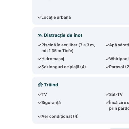
Locație urbană
Distracție de înot
Piscină în aer liber (7 x 3 m,
Apă sărat
mit 1,35 m Tiefe)
Hidromasaj
Whirlpool 
Șezlonguri de plajă (4)
Parasol (
Trăind
TV
Sat-TV
Siguranță
Încălzire 
prin pard
Aer condiționat (4)