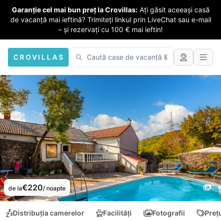
Garanție cel mai bun preț la Crovillas:
Ați găsit aceeași casă
de vacanță mai ieftină? Trimiteți linkul prin LiveChat sau e-mail
– și rezervați cu 100 € mai ieftin!
CROVILLAS
€220
de la
/ noapte
Distribuția camerelor
Facilități
Fotografii
Preț