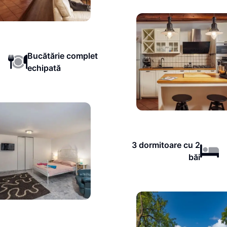
Bucătărie complet
echipată
3 dormitoare cu 2
băi