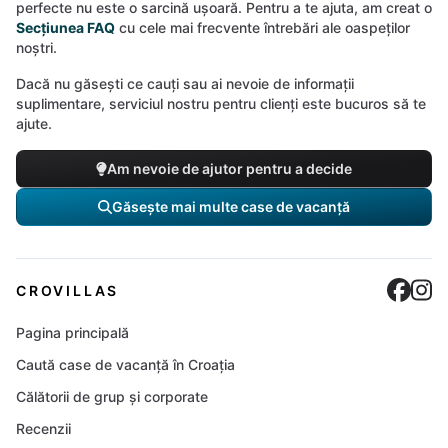
perfecte nu este o sarcină ușoară. Pentru a te ajuta, am creat o
Secțiunea FAQ
cu cele mai frecvente întrebări ale oaspeților
noștri.
Dacă nu găsești ce cauți sau ai nevoie de informații
suplimentare, serviciul nostru pentru clienți este bucuros să te
ajute.
Am nevoie de ajutor pentru a decide
Găsește mai multe case de vacanță
Cro
C
CROVILLAS
Pagina principală
Caută case de vacanță în Croația
Călătorii de grup și corporate
Recenzii