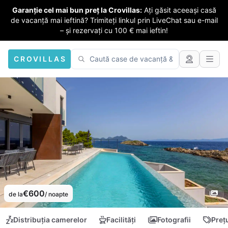
Garanție cel mai bun preț la Crovillas:
Ați găsit aceeași casă
de vacanță mai ieftină? Trimiteți linkul prin LiveChat sau e-mail
– și rezervați cu 100 € mai ieftin!
CROVILLAS
€600
de la
/ noapte
Distribuția camerelor
Facilități
Fotografii
Preț