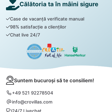
Călătoria ta în mâini sigure
Case de vacanță verificate manual
98% satisfacție a clienților
Chat live 24/7
Suntem bucuroși să te consiliem!
+49 521 92278504
info@crovillas.com
24/7 Livechat