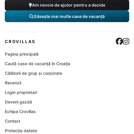
Am nevoie de ajutor pentru a decide
Găsește mai multe case de vacanță
Cro
C
CROVILLAS
Pagina principală
Caută case de vacanță în Croația
Călătorii de grup și corporate
Recenzii
Login proprietari
Deveni gazdă
Echipa Crovillas
Contact
Protecția datelor