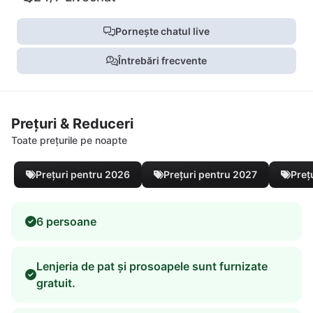
Pornește chatul live
Întrebări frecvente
Prețuri & Reduceri
Toate prețurile pe noapte
Prețuri pentru 2026
Prețuri pentru 2027
Preț
6 persoane
Lenjeria de pat și prosoapele sunt furnizate
gratuit.