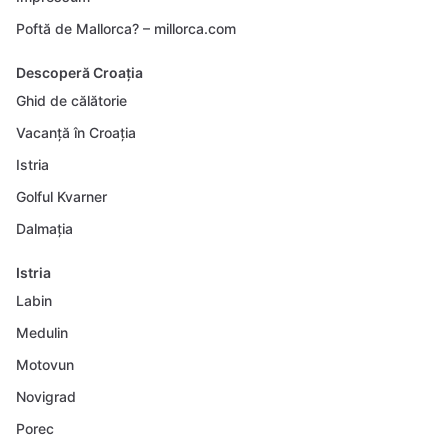
Poftă de Mallorca? – millorca.com
Descoperă Croația
Ghid de călătorie
Vacanță în Croația
Istria
Golful Kvarner
Dalmația
Istria
Labin
Medulin
Motovun
Novigrad
Porec