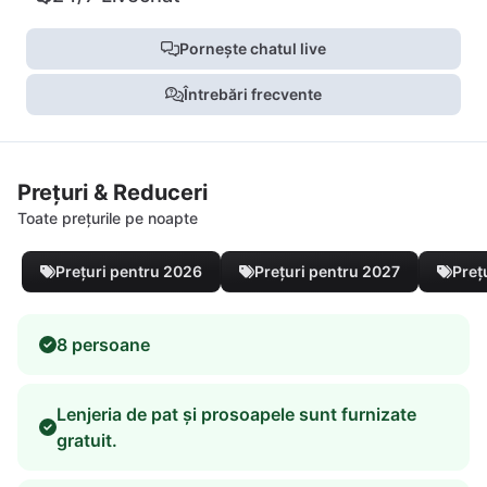
Pornește chatul live
Întrebări frecvente
Prețuri & Reduceri
Toate prețurile pe noapte
Prețuri pentru 2026
Prețuri pentru 2027
Preț
8 persoane
Lenjeria de pat și prosoapele sunt furnizate
gratuit.