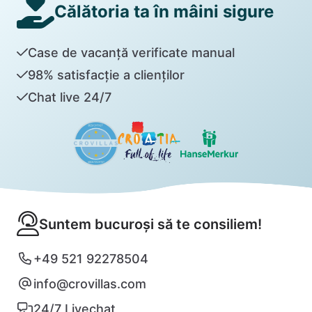
Călătoria ta în mâini sigure
Case de vacanță verificate manual
98% satisfacție a clienților
Chat live 24/7
Suntem bucuroși să te consiliem!
+49 521 92278504
info@crovillas.com
24/7 Livechat