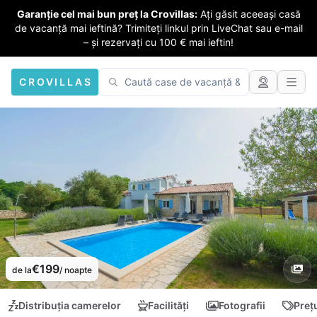
Garanție cel mai bun preț la Crovillas:
Ați găsit aceeași casă
de vacanță mai ieftină? Trimiteți linkul prin LiveChat sau e-mail
– și rezervați cu 100 € mai ieftin!
CROVILLAS
€199
de la
/ noapte
Distribuția camerelor
Facilități
Fotografii
Preț