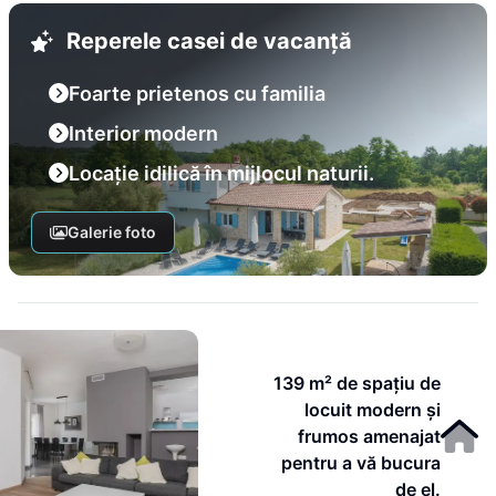
Reperele casei de vacanță
Foarte prietenos cu familia
Interior modern
Locație idilică în mijlocul naturii.
Galerie foto
139 m² de spațiu de
locuit modern și
frumos amenajat
pentru a vă bucura
de el.