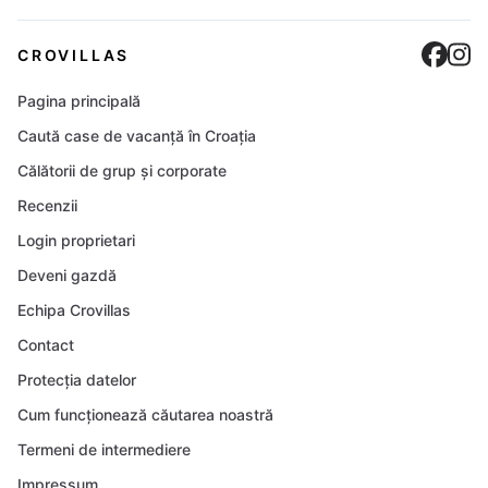
Cro
C
CROVILLAS
Pagina principală
Caută case de vacanță în Croația
Călătorii de grup și corporate
Recenzii
Login proprietari
Deveni gazdă
Echipa Crovillas
Contact
Protecția datelor
Cum funcționează căutarea noastră
Termeni de intermediere
Impressum