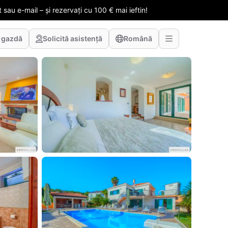
 sau e-mail – și rezervați cu 100 € mai ieftin!
 gazdă
Solicită asistență
Română