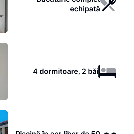
echipată
4 dormitoare, 2 băi
Piscină în aer liber de 50