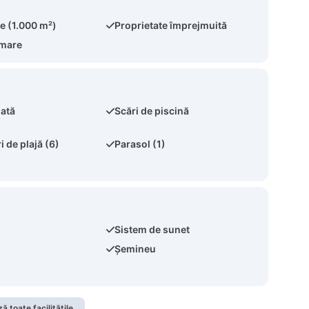
e (1.000 m²)
Proprietate împrejmuită
 mare
nată
Scări de piscină
 de plajă (6)
Parasol (1)
Sistem de sunet
Șemineu
ă toate facilitățile