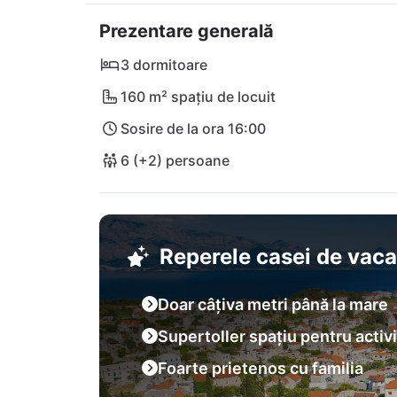
puteți ajunge ușor pe jos, chiar și plajele cu 
Prezentare generală
însorită Brač, merită să faceți o excursie și la
sector de plajă impresionant, pe care trebuie 
3 dormitoare
la 80 km depărtare, pe continent.
160 m² spațiu de locuit
Sosire de la ora 16:00
6 (+2) persoane
Reperele casei de vac
Doar câțiva metri până la mare
Supertoller spațiu pentru activit
Foarte prietenos cu familia