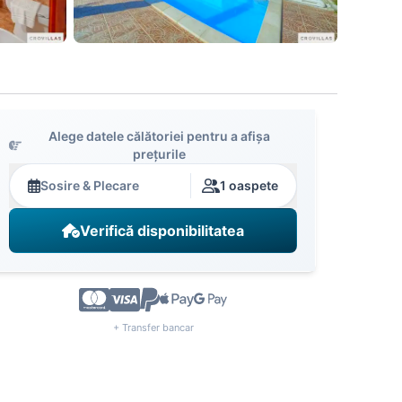
Alege datele călătoriei pentru a afișa
prețurile
Sosire & Plecare
1 oaspete
Verifică disponibilitatea
+ Transfer bancar