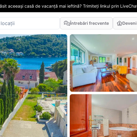
găsit aceeași casă de vacanță mai ieftină? Trimiteți linkul prin LiveChat
Întrebări frecvente
Deveni