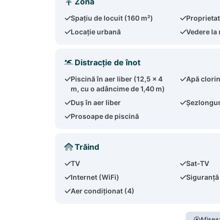
Zona
Spațiu de locuit (160 m²)
Proprietat
Locație urbană
Vedere la
Distracție de înot
Piscină în aer liber (12,5 x 4
Apă clori
m, cu o adâncime de 1,40 m)
Duș în aer liber
Șezlonguri
Prosoape de piscină
Trăind
TV
Sat-TV
Internet (WiFi)
Siguranță
Aer condiționat (4)
Afișeaz