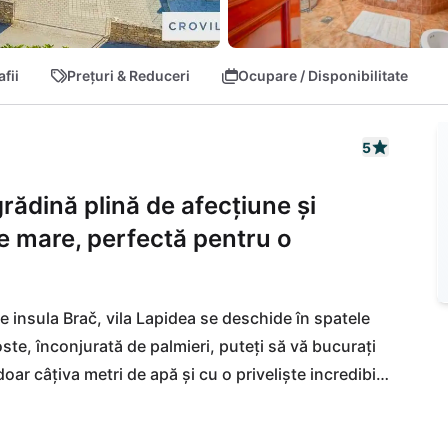
fii
Prețuri & Reduceri
Ocupare / Disponibilitate
5
grădină plină de afecțiune și
de mare, perfectă pentru o
e insula Brač, vila Lapidea se deschide în spatele 
ste, înconjurată de palmieri, puteți să vă bucurați 
ar câțiva metri de apă și cu o priveliște incredibilă 
Portul constituie centrul micului și popularului 
onale în restaurantele tipice locale. Plajele le 