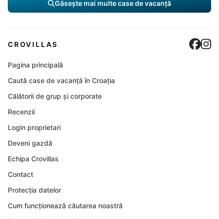
Găsește mai multe case de vacanță
Cro
C
CROVILLAS
Pagina principală
Caută case de vacanță în Croația
Călătorii de grup și corporate
Recenzii
Login proprietari
Deveni gazdă
Echipa Crovillas
Contact
Protecția datelor
Cum funcționează căutarea noastră