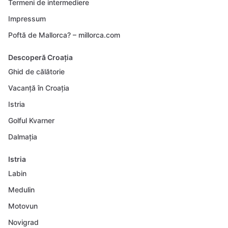
Termeni de intermediere
Impressum
Poftă de Mallorca? – millorca.com
Descoperă Croația
Ghid de călătorie
Vacanță în Croația
Istria
Golful Kvarner
Dalmația
Istria
Labin
Medulin
Motovun
Novigrad