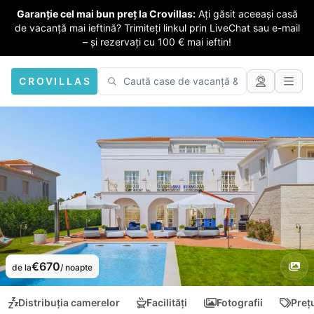
Garanție cel mai bun preț la Crovillas:
Ați găsit aceeași casă
de vacanță mai ieftină? Trimiteți linkul prin LiveChat sau e-mail
– și rezervați cu 100 € mai ieftin!
CROVILLAS
€670
de la
/ noapte
Distribuția camerelor
Facilități
Fotografii
Preț