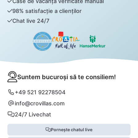
Case de vacanță verificate manual
98% satisfacție a clienților
Chat live 24/7
Suntem bucuroși să te consiliem!
+49 521 92278504
info@crovillas.com
24/7 Livechat
Pornește chatul live