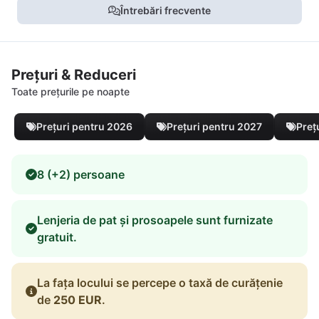
Întrebări frecvente
Prețuri & Reduceri
Toate prețurile pe noapte
Prețuri pentru 2026
Prețuri pentru 2027
Preț
8 (+2) persoane
Lenjeria de pat și prosoapele sunt furnizate
gratuit.
La fața locului se percepe o taxă de curățenie
de
250 EUR
.