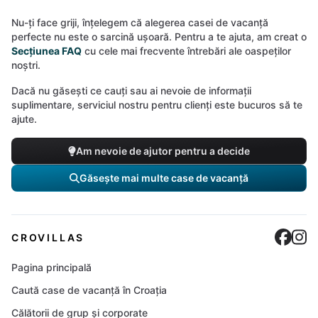
Nu-ți face griji, înțelegem că alegerea casei de vacanță
perfecte nu este o sarcină ușoară. Pentru a te ajuta, am creat o
Secțiunea FAQ
cu cele mai frecvente întrebări ale oaspeților
noștri.
Dacă nu găsești ce cauți sau ai nevoie de informații
suplimentare, serviciul nostru pentru clienți este bucuros să te
ajute.
Am nevoie de ajutor pentru a decide
Găsește mai multe case de vacanță
Cro
C
CROVILLAS
Pagina principală
Caută case de vacanță în Croația
Călătorii de grup și corporate