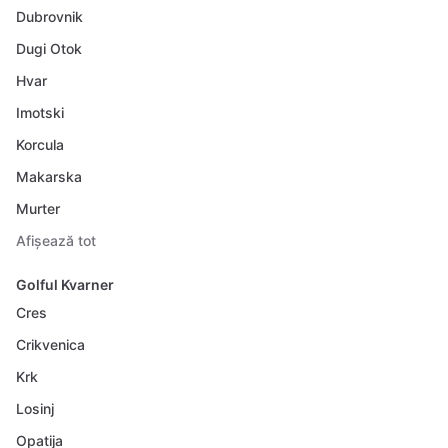
Dubrovnik
Dugi Otok
Hvar
Imotski
Korcula
Makarska
Murter
Afișează tot
Golful Kvarner
Cres
Crikvenica
Krk
Losinj
Opatija