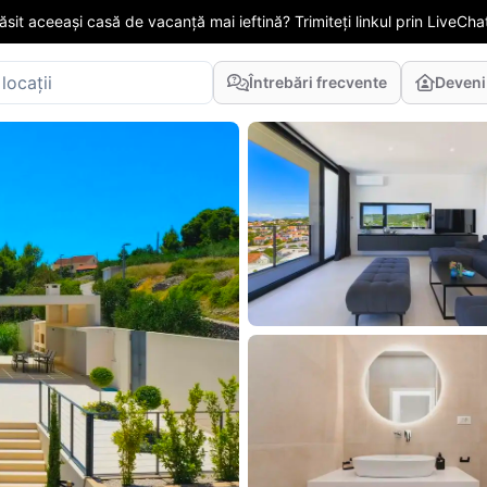
găsit aceeași casă de vacanță mai ieftină? Trimiteți linkul prin LiveChat
Întrebări frecvente
Deveni