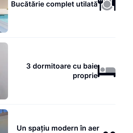
Bucătărie complet utilată
3 dormitoare cu baie
proprie
Un spațiu modern în aer