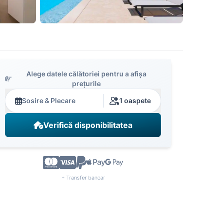
Alege datele călătoriei pentru a afișa
prețurile
Sosire & Plecare
1 oaspete
Verifică disponibilitatea
+ Transfer bancar