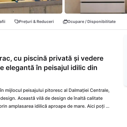
fii
Prețuri & Reduceri
Ocupare / Disponibilitate
rac, cu piscină privată și vedere
 elegantă în peisajul idilic din
în mijlocul peisajului pitoresc al Dalmației Centrale, 
 design. Această vilă de design de înaltă calitate 
rin amplasarea idilică aproape de mare. Aici poți 
nică - fie că este vorba de bălăceala la soare pe 
n piscina privată. La doar o aruncătură de băț, 