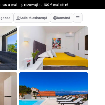
 sau e-mail – și rezervați cu 100 € mai ieftin!
 gazdă
Solicită asistență
Română