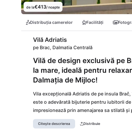
€413
de la
/ noapte
Distribuția camerelor
Facilități
Fotogra
Vilă Adriatis
pe Brac, Dalmatia Centrală
Vilă de design exclusivă pe B
la mare, ideală pentru relaxare
Dalmația de Mijloc!
Vila excepțională Adriatis de pe insula Brač, 
este o adevărată bijuterie pentru iubitorii de
impresionează prin amenajarea sa stilată și p
să te relaxezi și să îți lași în urmă rutina zil
Citește descrierea
Distribuie
terasa generoasă sau de o baie revigorantă î