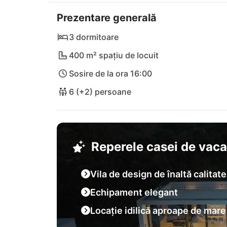
localități de coastă încântătoare precum Supe
Prezentare generală
cristalină a Mării Mediterane te îmbie practic
bucură-te de zile de neuitat pline de soare și
3 dormitoare
400 m² spațiu de locuit
Sosire de la ora 16:00
6 (+2) persoane
Reperele casei de vac
Vila de design de înaltă calitate
Echipament elegant
Locație idilică aproape de mare