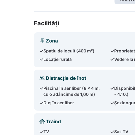
Facilități
Zona
Spațiu de locuit (400 m²)
Proprieta
Locație rurală
Vedere la
Distracție de înot
Piscină în aer liber (8 x 4 m,
Disponibil
cu o adâncime de 1,60 m)
- 4.10.)
Duș în aer liber
Șezlonguri
Trăind
TV
Sat-TV