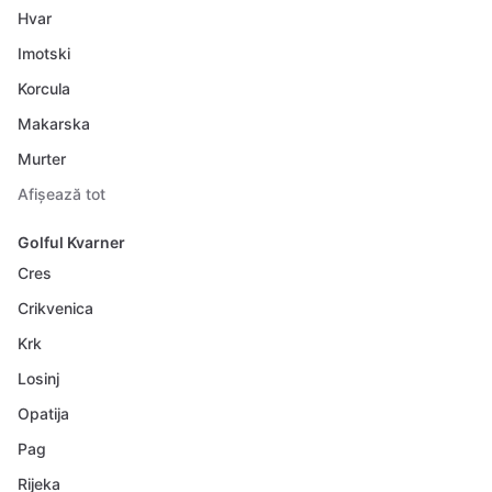
Hvar
Imotski
Korcula
Makarska
Murter
Afișează tot
Golful Kvarner
Cres
Crikvenica
Krk
Losinj
Opatija
Pag
Rijeka