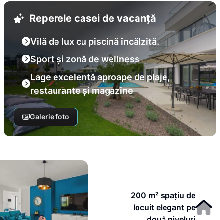
Reperele casei de vacanță
Vilă de lux cu piscină încălzită.
Sport și zonă de wellness
Lage excelentă aproape de plaje,
restaurante și magazine
Galerie foto
200 m² spațiu de
locuit elegant pe
două niveluri