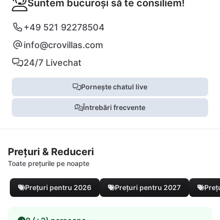
Suntem bucuroși să te consiliem!
+49 521 92278504
info@crovillas.com
24/7 Livechat
Pornește chatul live
Întrebări frecvente
Prețuri & Reduceri
Toate prețurile pe noapte
Prețuri pentru 2026
Prețuri pentru 2027
Preț