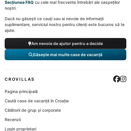
Secțiunea FAQ
cu cele mai frecvente întrebări ale oaspeților
noștri.
Dacă nu găsești ce cauți sau ai nevoie de informații
suplimentare, serviciul nostru pentru clienți este bucuros să te
ajute.
Am nevoie de ajutor pentru a decide
Găsește mai multe case de vacanță
Cro
C
CROVILLAS
Pagina principală
Caută case de vacanță în Croația
Călătorii de grup și corporate
Recenzii
Login proprietari