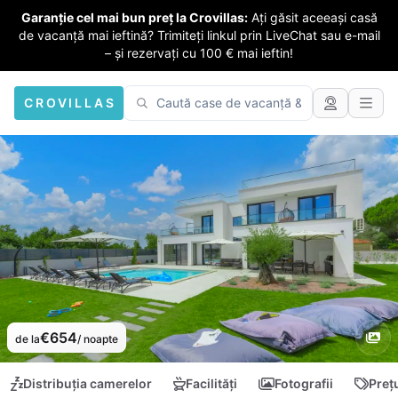
Garanție cel mai bun preț la Crovillas:
Ați găsit aceeași casă
de vacanță mai ieftină? Trimiteți linkul prin LiveChat sau e-mail
– și rezervați cu 100 € mai ieftin!
CROVILLAS
€654
de la
/ noapte
Distribuția camerelor
Facilități
Fotografii
Preț