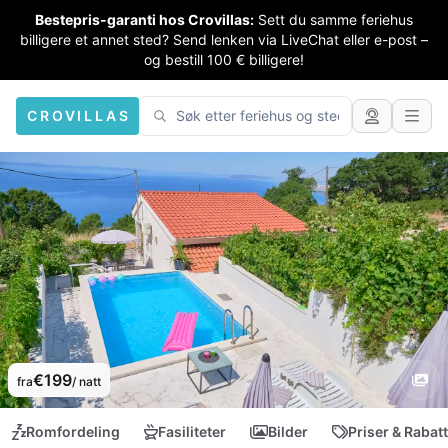
Bestepris-garanti hos Crovillas:
Sett du samme feriehus
billigere et annet sted? Send lenken via LiveChat eller e-post –
og bestill 100 € billigere!
CROVILLAS
€199
fra
/ natt
Romfordeling
Fasiliteter
Bilder
Priser & Rabat