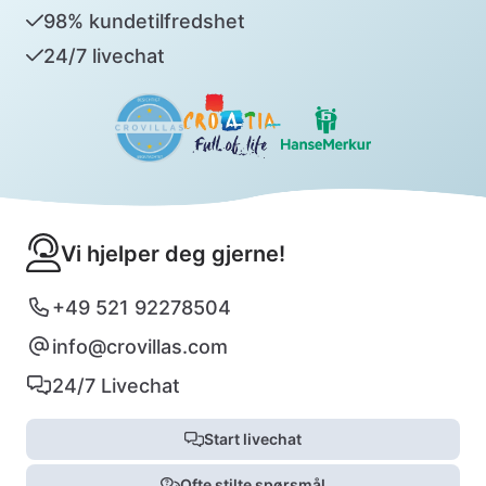
98% kundetilfredshet
24/7 livechat
Vi hjelper deg gjerne!
+49 521 92278504
info@crovillas.com
24/7 Livechat
Start livechat
Ofte stilte spørsmål