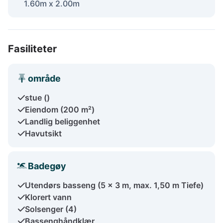
1.60m x 2.00m
Fasiliteter
område
stue ()
Eiendom (200 m²)
Landlig beliggenhet
Havutsikt
Badegøy
Utendørs basseng (5 x 3 m, max. 1,50 m Tiefe)
Klorert vann
Solsenger (4)
Bassenghåndklær