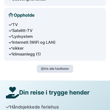
Oppholde
TV
Satelitt-TV
Lydsystem
Internett (WiFi og LAN)
sikker
klimaanlegg (1)
Vis alle fasiliteter
Din reise i trygge hender
Håndsjekkede feriehus