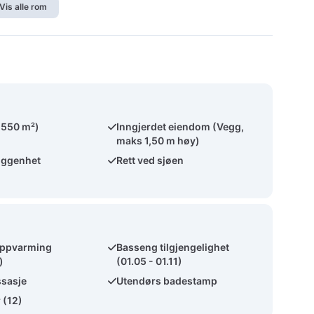
Vis alle rom
(550 m²)
Inngjerdet eiendom (Vegg,
maks 1,50 m høy)
iggenhet
Rett ved sjøen
ppvarming
Basseng tilgjengelighet
)
(01.05 - 01.11)
sasje
Utendørs badestamp
 (12)