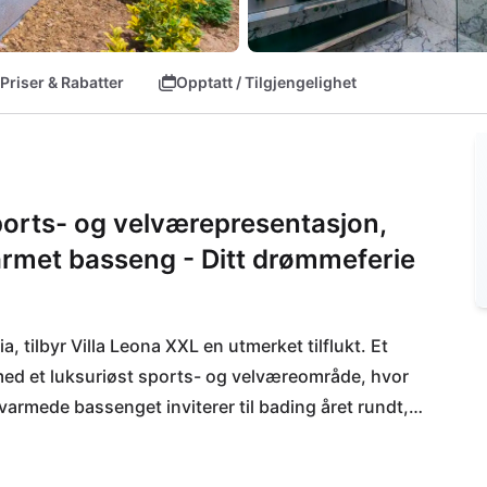
Priser & Rabatter
Opptatt / Tilgjengelighet
orts- og velværepresentasjon,
armet basseng - Ditt drømmeferie
 tilbyr Villa Leona XXL en utmerket tilflukt. Et 
d et luksuriøst sports- og velværeområde, hvor 
armede bassenget inviterer til bading året rundt, 
utendørs boblebad. Bare noen få skritt skiller 
 krystallklare Adriaterhavsvannet! Kulinariske 