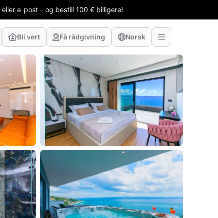
ler e-post – og bestill 100 € billigere!
Bli vert
Få rådgivning
Norsk