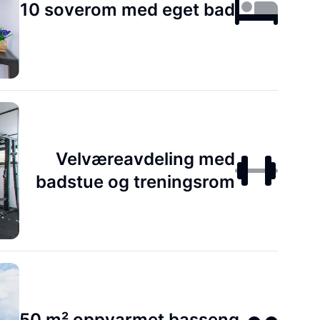
10 soverom med eget bad
Velværeavdeling med
badstue og treningsrom
50 m² oppvarmet basseng