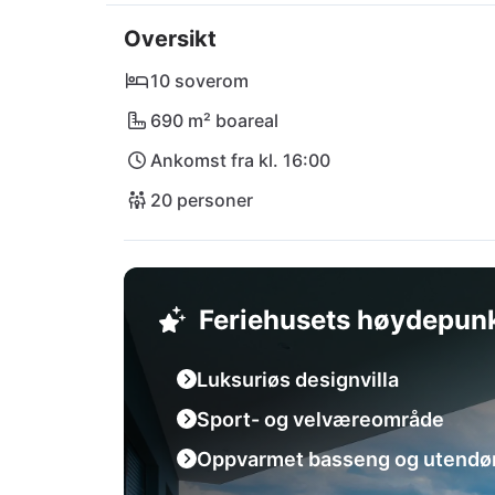
nytelser venter på deg på den nærliggende r
Oversikt
retter selv med produkter fra supermarkedet
kort kjøretur unna; det majestetiske Biokovo-f
10 soverom
XXL - din drømmeferie begynner her!
690 m² boareal
Ankomst fra kl. 16:00
20 personer
Feriehusets høydepun
Luksuriøs designvilla
Sport- og velværeområde
Oppvarmet basseng og utendø