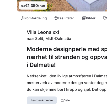
€1,350
fra
/ natt
Romfordeling
Fasiliteter
Bilder
Villa Leona xxl
nær Split, Midt-Dalmatia
Moderne designperle med sp
nærhet til stranden og oppv
i Dalmatia!
Nedsenket i den livlige atmosfæren i Dalmatia,
mesterverk av moderne design venter deg me
du kan skjemme bort kropp og sjel. Det oppv
mens avslapning står øverst på programmet i 
Les beskrivelse
Dele
deg fra stranden Suhi potok - dykk ned i det