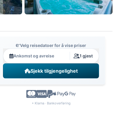
Velg reisedatoer for å vise priser
Ankomst og avreise
1 gjest
Sjekk tilgjengelighet
+ Klarna · Bankoverføring