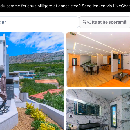
 du samme feriehus billigere et annet sted? Send lenken via LiveChat el
Ofte stilte spørsmål