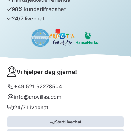
98% kundetilfredshet
24/7 livechat
Vi hjelper deg gjerne!
+49 521 92278504
info@crovillas.com
24/7 Livechat
Start livechat