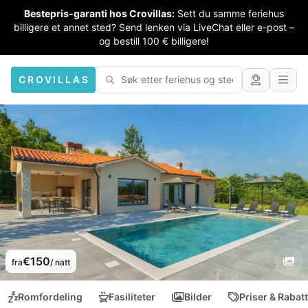
Bestepris-garanti hos Crovillas:
Sett du samme feriehus
billigere et annet sted? Send lenken via LiveChat eller e-post –
og bestill 100 € billigere!
CROVILLAS
€150
fra
/ natt
Romfordeling
Fasiliteter
Bilder
Priser & Rabat