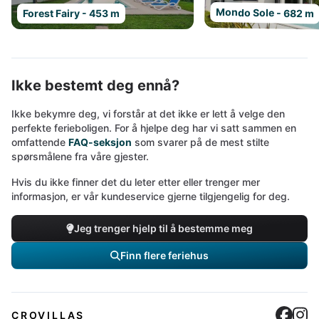
Mondo Sole - 682 m
Forest Fairy - 453 m
Ikke bestemt deg ennå?
Ikke bekymre deg, vi forstår at det ikke er lett å velge den
perfekte ferieboligen. For å hjelpe deg har vi satt sammen en
omfattende
FAQ-seksjon
som svarer på de mest stilte
spørsmålene fra våre gjester.
Hvis du ikke finner det du leter etter eller trenger mer
informasjon, er vår kundeservice gjerne tilgjengelig for deg.
Jeg trenger hjelp til å bestemme meg
Finn flere feriehus
Cro
C
CROVILLAS