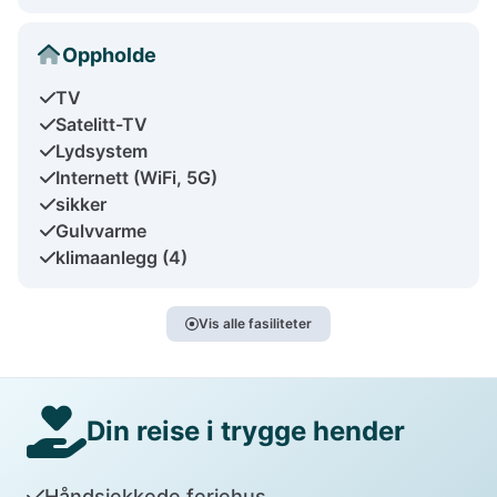
Oppholde
TV
Satelitt-TV
Lydsystem
Internett (WiFi, 5G)
sikker
Gulvvarme
klimaanlegg (4)
Vis alle fasiliteter
Din reise i trygge hender
Håndsjekkede feriehus