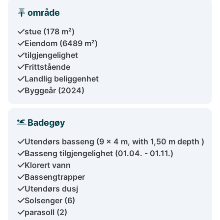
område
stue (178 m²)
Eiendom (6489 m²)
tilgjengelighet
Frittstående
Landlig beliggenhet
Byggeår (2024)
Badegøy
Utendørs basseng (9 x 4 m, with 1,50 m depth )
Basseng tilgjengelighet (01.04. - 01.11.)
Klorert vann
Bassengtrapper
Utendørs dusj
Solsenger (6)
parasoll (2)