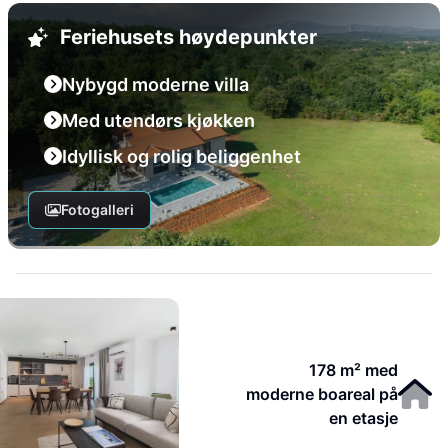
Feriehusets høydepunkter
Nybygd moderne villa
Med utendørs kjøkken
Idyllisk og rolig beliggenhet
Fotogalleri
178 m² med
moderne boareal på
en etasje