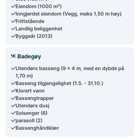
Eiendom (1000 m²)
Inngjerdet eiendom (Vegg, maks 1,50 m høy)
Frittstående
Landlig beliggenhet
Byggeår (2013)
Badegøy
Utendørs basseng (9 x 4 m, med en dybde på
1,70 m)
Basseng tilgjengelighet (1.5. - 31.10.)
Klorert vann
Bassengtrapper
Utendørs dusj
Solsenger (6)
parasoll (2)
Bassenghåndklær