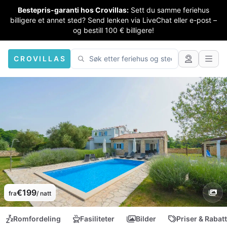
Bestepris-garanti hos Crovillas:
Sett du samme feriehus
billigere et annet sted? Send lenken via LiveChat eller e-post –
og bestill 100 € billigere!
CROVILLAS
€199
fra
/ natt
Romfordeling
Fasiliteter
Bilder
Priser & Rabat