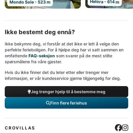
Helora - 614 m
Mondo Sole - 523 m
Ikke bestemt deg ennå?
Ikke bekymre deg, vi forstår at det ikke er lett å velge den
perfekte ferieboligen. For å hjelpe deg har vi satt sammen en
omfattende
FAQ-seksjon
som svarer på de mest stilte
spørsmålene fra våre gjester.
Hvis du ikke finner det du leter etter eller trenger mer
informasjon, er vår kundeservice gjerne tilgjengelig for deg.
Jeg trenger hjelp til å bestemme meg
Finn flere feriehus
Cro
C
CROVILLAS