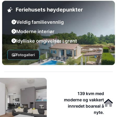
Feriehusets høydepunkter
Veldig familievennlig
Moderne interiør
Idylliske omgivelser i grønt
Fotogalleri
139 kvm med
moderne og vakkert
innredet boareal å
nyte.