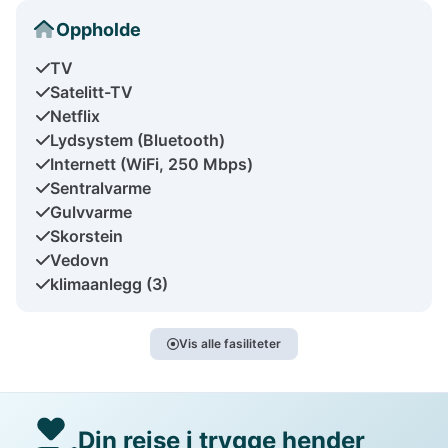
Oppholde
TV
Satelitt-TV
Netflix
Lydsystem (Bluetooth)
Internett (WiFi, 250 Mbps)
Sentralvarme
Gulvvarme
Skorstein
Vedovn
klimaanlegg (3)
Vis alle fasiliteter
Din reise i trygge hender