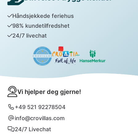
Håndsjekkede feriehus
98% kundetilfredshet
24/7 livechat
Vi hjelper deg gjerne!
+49 521 92278504
info@crovillas.com
24/7 Livechat