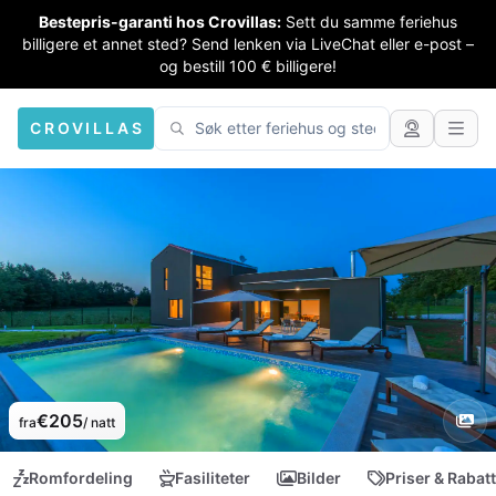
Bestepris-garanti hos Crovillas:
Sett du samme feriehus
billigere et annet sted? Send lenken via LiveChat eller e-post –
og bestill 100 € billigere!
CROVILLAS
€205
fra
/ natt
Romfordeling
Fasiliteter
Bilder
Priser & Rabat