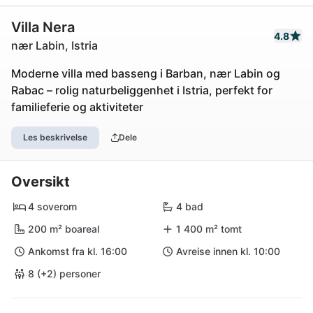
Villa Nera
4.8
nær Labin, Istria
Moderne villa med basseng i Barban, nær Labin og
Rabac – rolig naturbeliggenhet i Istria, perfekt for
familieferie og aktiviteter
Les beskrivelse
Dele
Oversikt
4 soverom
4 bad
200 m² boareal
1 400 m² tomt
Ankomst fra kl. 16:00
Avreise innen kl. 10:00
8 (+2) personer