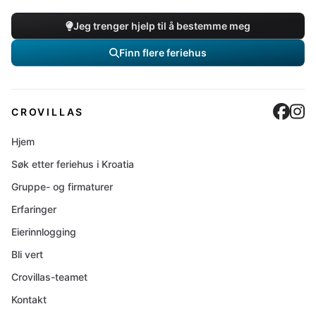
Jeg trenger hjelp til å bestemme meg
Finn flere feriehus
Cro
C
CROVILLAS
Hjem
Søk etter feriehus i Kroatia
Gruppe- og firmaturer
Erfaringer
Eierinnlogging
Bli vert
Crovillas-teamet
Kontakt