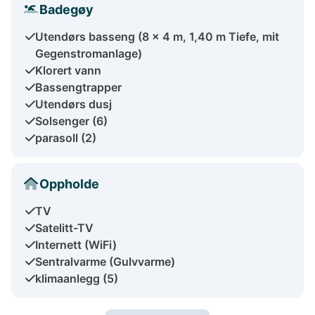
Badegøy
Utendørs basseng (8 x 4 m, 1,40 m Tiefe, mit
Gegenstromanlage)
Klorert vann
Bassengtrapper
Utendørs dusj
Solsenger (6)
parasoll (2)
Oppholde
TV
Satelitt-TV
Internett (WiFi)
Sentralvarme (Gulvvarme)
klimaanlegg (5)