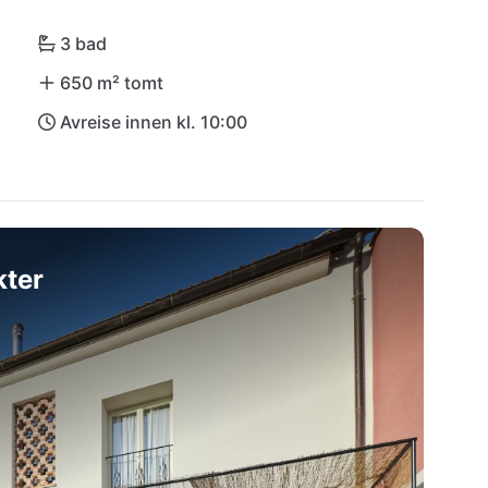
 fargerike hus og la dagen avsluttes på stranden. 
a (PUY) ligger 83 km unna.
3 bad
650 m² tomt
Avreise innen kl. 10:00
kter