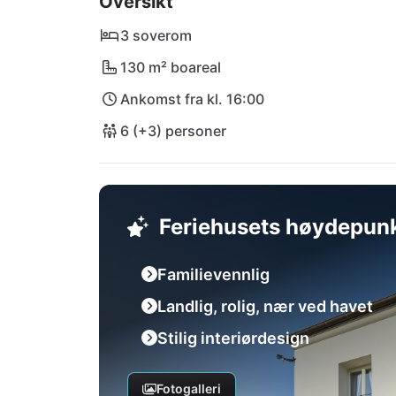
Oversikt
dagsutflukt. Slentrende gjennom gatene med
Den nærmeste internasjonale flyplassen Pul
3 soverom
130 m² boareal
Ankomst fra kl. 16:00
6 (+3) personer
Feriehusets høydepun
Familievennlig
Landlig, rolig, nær ved havet
Stilig interiørdesign
Fotogalleri