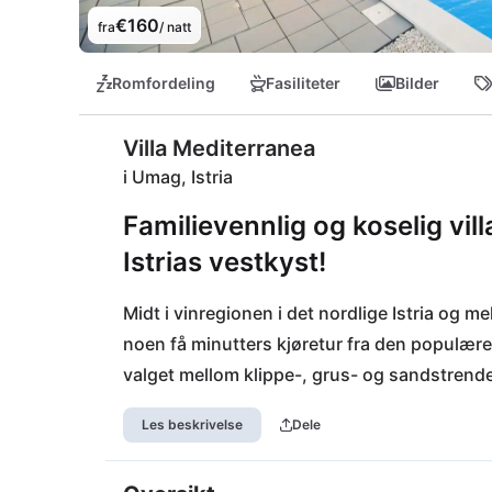
€160
fra
/ natt
Romfordeling
Fasiliteter
Bilder
Villa Mediterranea
i Umag, Istria
Familievennlig og koselig vil
Istrias vestkyst!
Midt i vinregionen i det nordlige Istria og me
noen få minutters kjøretur fra den populær
valget mellom klippe-, grus- og sandstrende
strandbarene er et perfekt tillegg til strandd
Les beskrivelse
Dele
denne regionen: Enten det er ved sjøen på 
du prøve den tradisjonelle istrianske maten.