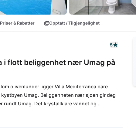
Priser & Rabatter
Opptatt / Tilgjengelighet
5
la i flott beliggenhet nær Umag på
llom olivenlunder ligger Villa Mediterranea bare 
e kystbyen Umag. Beliggenheten nær sjøen gir deg 
r rundt Umag. Det krystallklare vannet og 
agen din. Også kulinarisk blir du bortskjemt i 
promenaden eller i den vakre gamlebyen Umag kan 
 Kystbyene Poreč og Rovinj er også verdt en 