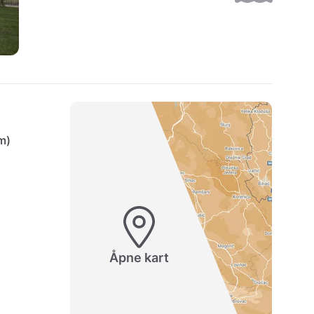
m)
Åpne kart