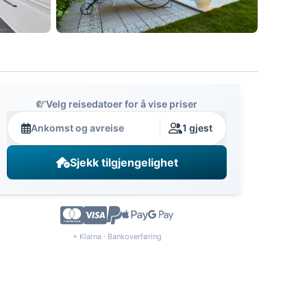
Velg reisedatoer for å vise priser
Ankomst og avreise
1 gjest
Sjekk tilgjengelighet
+ Klarna · Bankoverføring