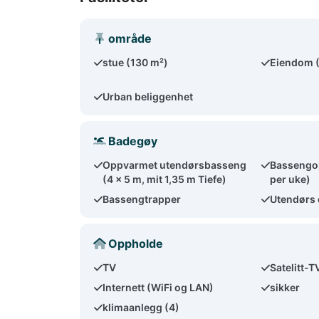
område
stue (130 m²)
Eiendom 
Urban beliggenhet
Badegøy
Oppvarmet utendørsbasseng
Bassengo
(4 x 5 m, mit 1,35 m Tiefe)
per uke)
Bassengtrapper
Utendørs 
Oppholde
TV
Satelitt-T
Internett (WiFi og LAN)
sikker
klimaanlegg (4)