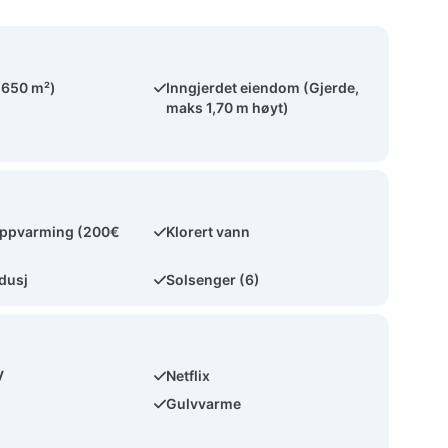
(650 m²)
Inngjerdet eiendom (Gjerde,
maks 1,70 m høyt)
ppvarming (200€
Klorert vann
dusj
Solsenger (6)
V
Netflix
Gulvvarme