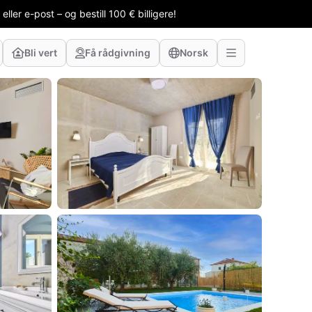
ler e-post – og bestill 100 € billigere!
Bli vert
Få rådgivning
Norsk