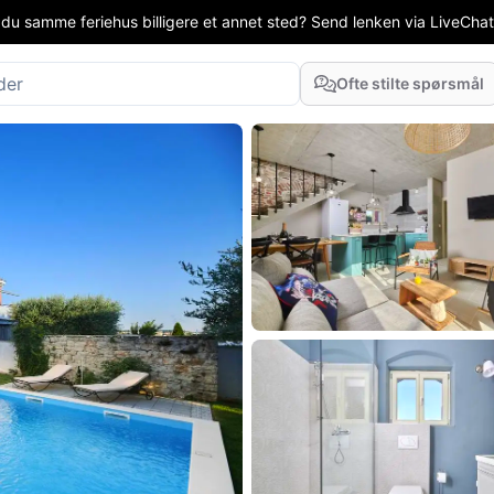
 du samme feriehus billigere et annet sted? Send lenken via LiveChat el
Ofte stilte spørsmål