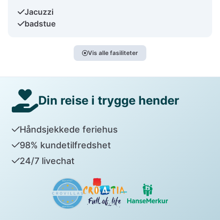
Jacuzzi
badstue
Vis alle fasiliteter
Din reise i trygge hender
Håndsjekkede feriehus
98% kundetilfredshet
24/7 livechat