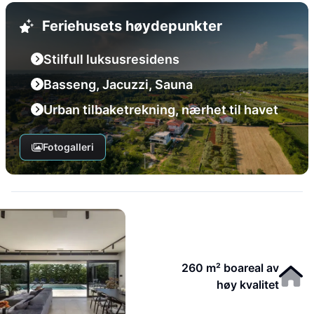
Feriehusets høydepunkter
Stilfull luksusresidens
Basseng, Jacuzzi, Sauna
Urban tilbaketrekning, nærhet til havet
Fotogalleri
260 m² boareal av
høy kvalitet