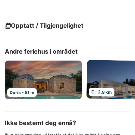
Opptatt / Tilgjengelighet
Andre feriehus i området
E - 2.9 km
Doris - 51 m
Ikke bestemt deg ennå?
Ikke bekymre deg, vi forstår at det ikke er lett å velge den