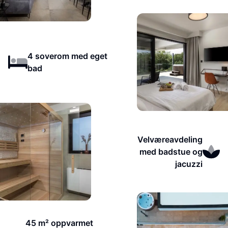
4 soverom med eget
bad
Velværeavdeling
med badstue og
jacuzzi
45 m² oppvarmet