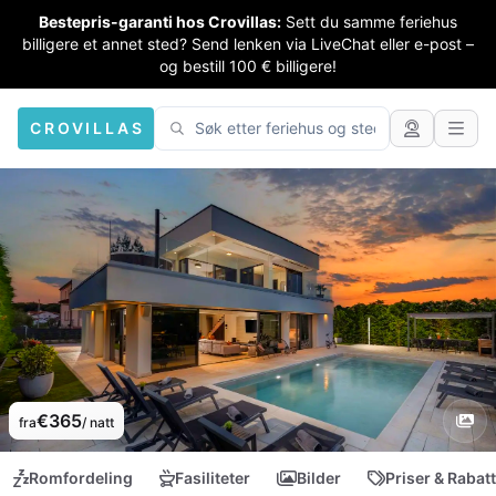
Bestepris-garanti hos Crovillas:
Sett du samme feriehus
billigere et annet sted? Send lenken via LiveChat eller e-post –
og bestill 100 € billigere!
CROVILLAS
€365
fra
/ natt
Romfordeling
Fasiliteter
Bilder
Priser & Rabat