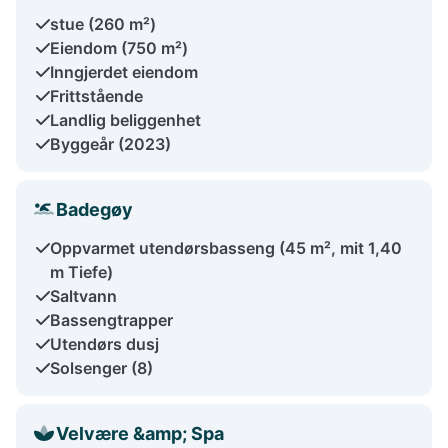
stue (260 m²)
Eiendom (750 m²)
Inngjerdet eiendom
Frittstående
Landlig beliggenhet
Byggeår (2023)
Badegøy
Oppvarmet utendørsbasseng (45 m², mit 1,40
m Tiefe)
Saltvann
Bassengtrapper
Utendørs dusj
Solsenger (8)
Velvære &amp; Spa