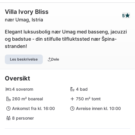
Villa Ivory Bliss
5
nær Umag, Istria
Elegant luksusbolig nær Umag med basseng, jacuzzi
og badstue - din stilfulle tilfluktssted nær Špina-
stranden!
Les beskrivelse
Dele
Oversikt
4 soverom
4 bad
260 m² boareal
750 m² tomt
Ankomst fra kl. 16:00
Avreise innen kl. 10:00
8 personer