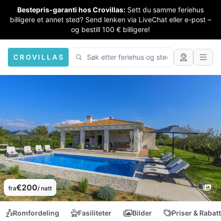
Bestepris-garanti hos Crovillas:
Sett du samme feriehus
billigere et annet sted? Send lenken via LiveChat eller e-post –
og bestill 100 € billigere!
CROVILLAS
€200
fra
/ natt
Romfordeling
Fasiliteter
Bilder
Priser & Rabat