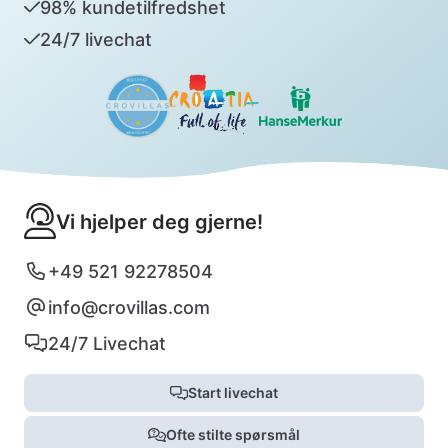
98% kundetilfredshet
24/7 livechat
Vi hjelper deg gjerne!
+49 521 92278504
info@crovillas.com
24/7 Livechat
Start livechat
Ofte stilte spørsmål