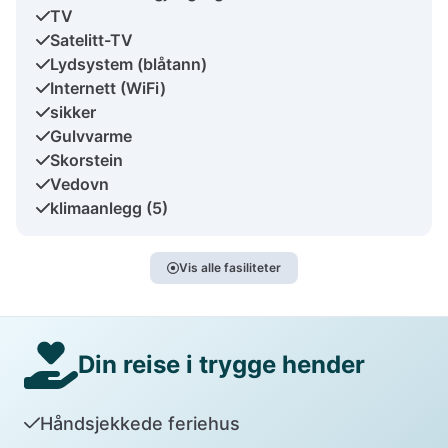
TV
Satelitt-TV
Lydsystem (blåtann)
Internett (WiFi)
sikker
Gulvvarme
Skorstein
Vedovn
klimaanlegg (5)
Vis alle fasiliteter
Din reise i trygge hender
Håndsjekkede feriehus