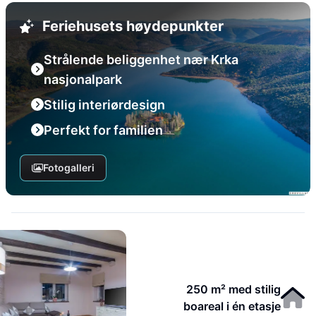
Feriehusets høydepunkter
Strålende beliggenhet nær Krka
nasjonalpark
Stilig interiørdesign
Perfekt for familien
Fotogalleri
250 m² med stilig
boareal i én etasje