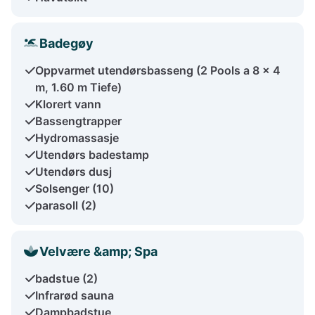
Badegøy
Oppvarmet utendørsbasseng (2 Pools a 8 x 4
m, 1.60 m Tiefe)
Klorert vann
Bassengtrapper
Hydromassasje
Utendørs badestamp
Utendørs dusj
Solsenger (10)
parasoll (2)
Velvære &amp; Spa
badstue (2)
Infrarød sauna
Dampbadstue