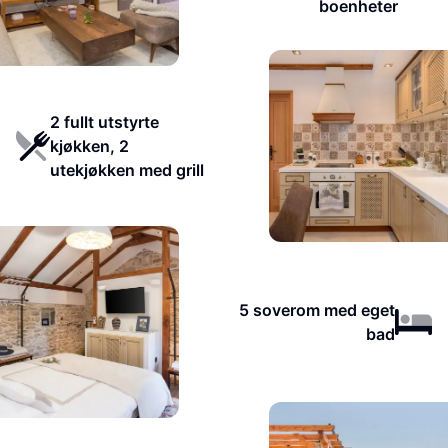
boenheter
2 fullt utstyrte
kjøkken, 2
utekjøkken med grill
5 soverom med eget
bad