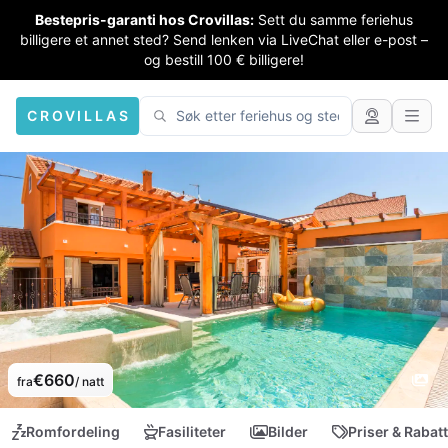
Bestepris-garanti hos Crovillas:
Sett du samme feriehus
billigere et annet sted? Send lenken via LiveChat eller e-post –
og bestill 100 € billigere!
CROVILLAS
€660
fra
/ natt
Romfordeling
Fasiliteter
Bilder
Priser & Rabat