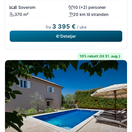
6 Soverom
10 (+2) personer
370 m²
20 km til stranden
3 395 €
fra
/ uke
Detaljer
10% rabatt (til 31. aug.)