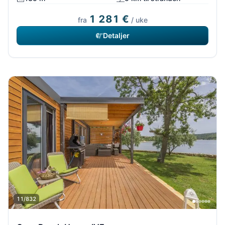
1 281 €
fra
/ uke
Detaljer
11/832