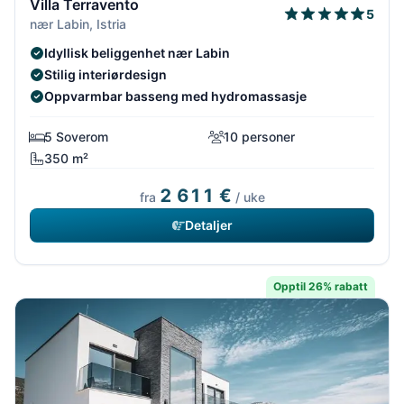
Villa Terravento
5
nær Labin, Istria
Idyllisk beliggenhet nær Labin
Stilig interiørdesign
Oppvarmbar basseng med hydromassasje
5 Soverom
10 personer
350 m²
2 611 €
fra
/ uke
Detaljer
Opptil 26% rabatt