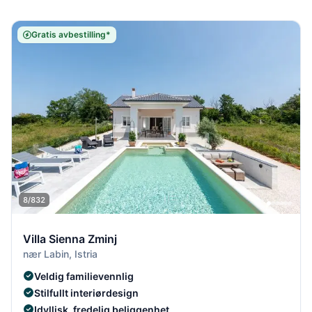
Gratis avbestilling*
8/832
Villa Sienna Zminj
nær Labin, Istria
Veldig familievennlig
Stilfullt interiørdesign
Idyllisk, fredelig beliggenhet