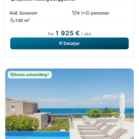
2 Soverom
4 (+2) personer
136 m²
1 925 €
fra
/ uke
Detaljer
Gratis avbestilling*