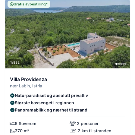
Gratis avbestilling*
1/832
Villa Providenza
nær Labin, Istria
Naturparadiset og absolutt privatliv
Største bassenget i regionen
Panoramablikk og nærhet til strand
6 Soverom
12 personer
370 m²
1.2 km til stranden