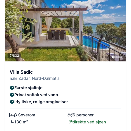
7/832
Villa Sadic
nær Zadar, Nord-Dalmatia
Første sjølinje
Privat soltak ved vann.
Idylliske, rolige omgivelser
3 Soverom
6 personer
130 m²
direkte ved sjøen