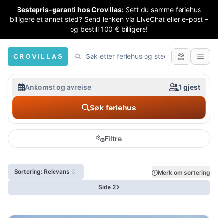
Bestepris-garanti hos Crovillas:
Sett du samme feriehus
billigere et annet sted? Send lenken via LiveChat eller e-post –
og bestill 100 € billigere!
CROVILLAS
Ankomst og avreise
1 gjest
Søk feriehus
Filtre
Sortering: Relevans
Merk om sortering
Side 2