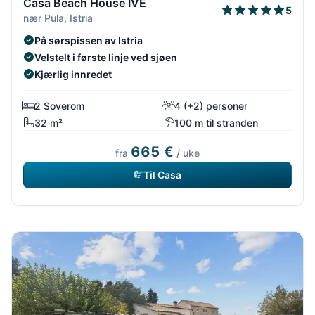
Casa Beach House IVE
5
nær Pula, Istria
På sørspissen av Istria
Velstelt i første linje ved sjøen
Kjærlig innredet
2 Soverom
4 (+2) personer
32 m²
100 m til stranden
665 €
fra
/ uke
Til Casa