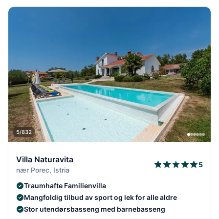
5/832
Villa Naturavita
5
nær Porec, Istria
Traumhafte Familienvilla
Mangfoldig tilbud av sport og lek for alle aldre
Stor utendørsbasseng med barnebasseng