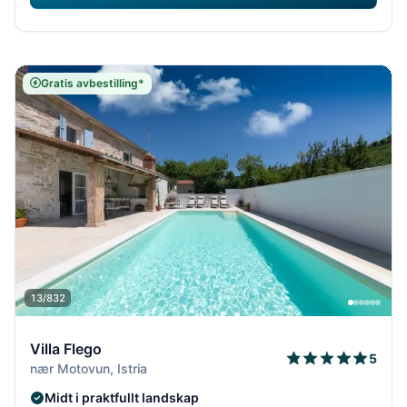
Gratis avbestilling*
13/832
Villa Flego
5
nær Motovun, Istria
Midt i praktfullt landskap