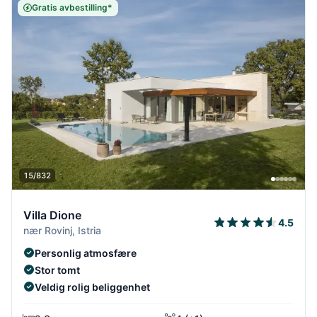
Gratis avbestilling*
15/832
Villa Dione
4.5
nær Rovinj, Istria
Personlig atmosfære
Stor tomt
Veldig rolig beliggenhet