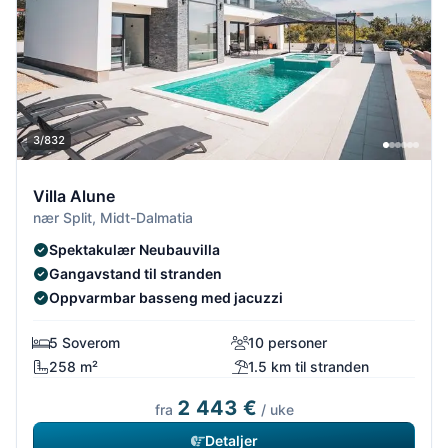
3/832
Villa Alune
nær Split, Midt-Dalmatia
Spektakulær Neubauvilla
Gangavstand til stranden
Oppvarmbar basseng med jacuzzi
5 Soverom
10 personer
258 m²
1.5 km til stranden
2 443 €
fra
/ uke
Detaljer