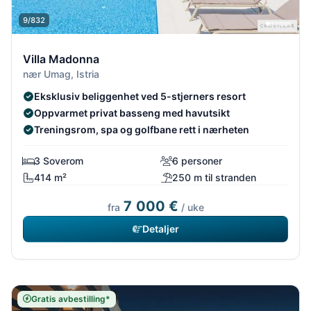
9/832
Villa Madonna
nær Umag, Istria
Eksklusiv beliggenhet ved 5-stjerners resort
Oppvarmet privat basseng med havutsikt
Treningsrom, spa og golfbane rett i nærheten
3 Soverom
6 personer
414 m²
250 m til stranden
7 000 €
fra
/ uke
Detaljer
Gratis avbestilling*