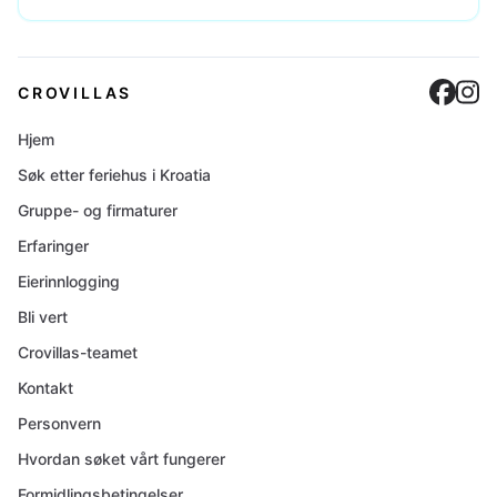
Cro
C
CROVILLAS
Hjem
Søk etter feriehus i Kroatia
Gruppe- og firmaturer
Erfaringer
Eierinnlogging
Bli vert
Crovillas-teamet
Kontakt
Personvern
Hvordan søket vårt fungerer
Formidlingsbetingelser