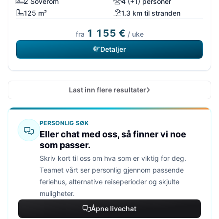
2 Soverom
4 (+1) personer
125 m²
1.3 km til stranden
1 155 €
fra
/ uke
Detaljer
Last inn flere resultater
PERSONLIG SØK
Eller chat med oss, så finner vi noe
som passer.
Skriv kort til oss om hva som er viktig for deg.
Teamet vårt ser personlig gjennom passende
feriehus, alternative reiseperioder og skjulte
muligheter.
Åpne livechat