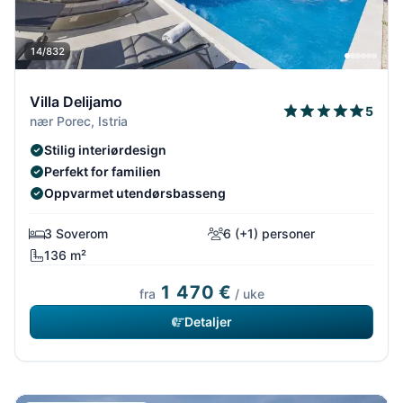
14/832
Villa Delijamo
5
nær Porec, Istria
Stilig interiørdesign
Perfekt for familien
Oppvarmet utendørsbasseng
3 Soverom
6 (+1) personer
136 m²
1 470 €
fra
/ uke
Detaljer