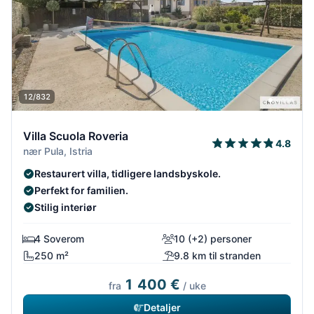
12/832
Villa Scuola Roveria
4.8
nær Pula, Istria
Restaurert villa, tidligere landsbyskole.
Perfekt for familien.
Stilig interiør
4 Soverom
10 (+2) personer
250 m²
9.8 km til stranden
1 400 €
fra
/ uke
Detaljer