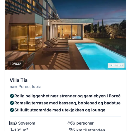
10/832
Villa Tia
nær Porec, Istria
Rolig beliggenhet nær strender og gamlebyen i Poreč
Romslig terrasse med basseng, boblebad og badstue
Stilfullt uteområde med utekjøkken og lounge
3 Soverom
6 personer
135 m²
5 km til stranden