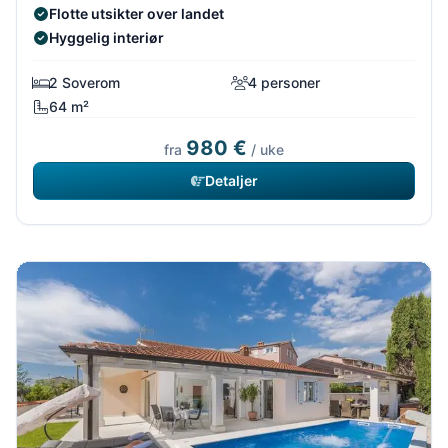
Flotte utsikter over landet
Hyggelig interiør
2 Soverom
4 personer
64 m²
980 €
fra
/ uke
Detaljer