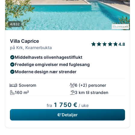
4/832
Villa Caprice
4.8
på Krk, Kvarnerbukta
Middelhavets olivenhagestilflukt
Fredelige omgivelser med fuglesang
Moderne design nær strender
3 Soverom
6 (+2) personer
160 m²
3 km til stranden
1 750 €
fra
/ uke
Detaljer