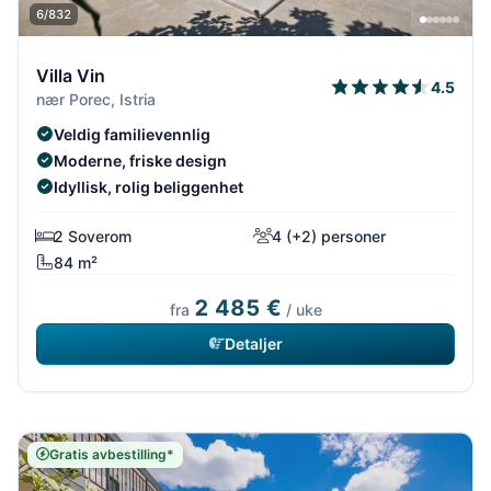
6/832
Villa Vin
4.5
nær Porec, Istria
Veldig familievennlig
Moderne, friske design
Idyllisk, rolig beliggenhet
2 Soverom
4 (+2) personer
84 m²
2 485 €
fra
/ uke
Detaljer
Gratis avbestilling*