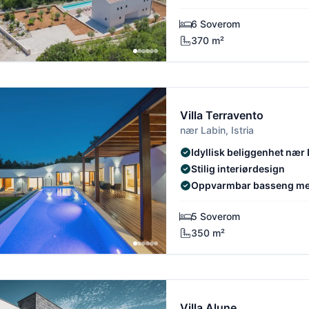
6 Soverom
370 m²
Villa Terravento
nær Labin, Istria
Idyllisk beliggenhet nær
Stilig interiørdesign
Oppvarmbar basseng me
5 Soverom
350 m²
Villa Alune