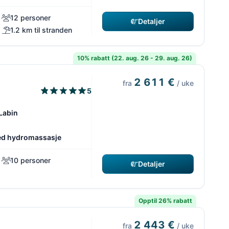
12 personer
Detaljer
1.2 km til stranden
10% rabatt (22. aug. 26 - 29. aug. 26)
2 611 €
fra
/ uke
5
 Labin
d hydromassasje
10 personer
Detaljer
Opptil 26% rabatt
2 443 €
fra
/ uke