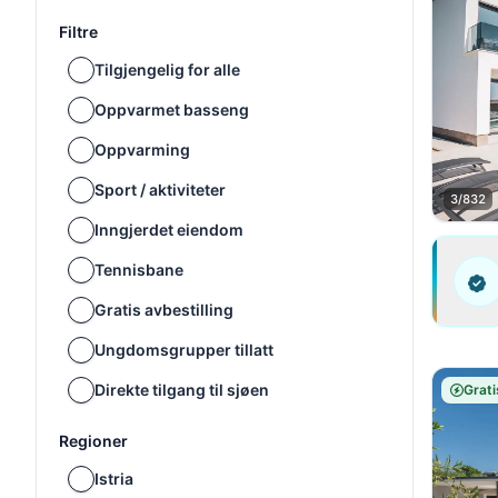
Filtre
Tilgjengelig for alle
Oppvarmet basseng
Oppvarming
Sport / aktiviteter
3/832
Inngjerdet eiendom
Tennisbane
Gratis avbestilling
Ungdomsgrupper tillatt
Direkte tilgang til sjøen
Grati
Regioner
Istria