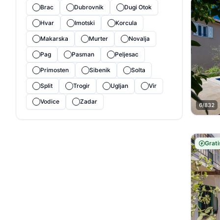
Brac
Dubrovnik
Dugi Otok
Hvar
Imotski
Korcula
Makarska
Murter
Novalja
Pag
Pasman
Peljesac
Primosten
Sibenik
Solta
Split
Trogir
Ugljan
Vir
Vodice
Zadar
6/832
Grati