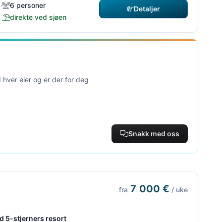
6 personer
Detaljer
direkte ved sjøen
 hver eier og er der for deg
Snakk med oss
7 000 €
fra
/ uke
d 5-stjerners resort