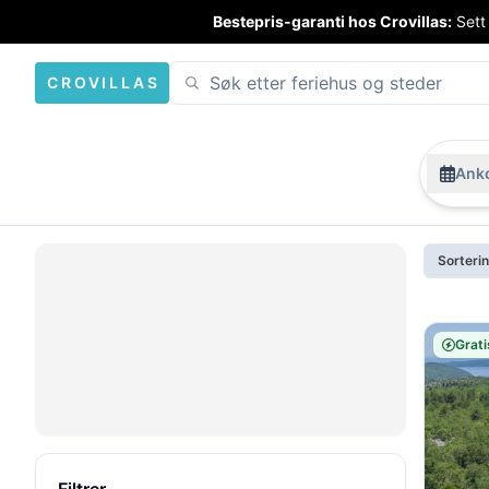
Bestepris-garanti hos Crovillas:
Sett
CROVILLAS
Anko
Sorteri
Grati
Åpne
kart