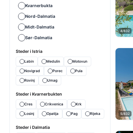
Kvarnerbukta
Nord-Dalmatia
Midt-Dalmatia
4/832
Sør-Dalmatia
Steder i Istria
Labin
Medulin
Motovun
Novigrad
Porec
Pula
Rovinj
Umag
Steder i Kvarnerbukten
Cres
Crikvenica
Krk
Losinj
Opatija
Pag
Rijeka
5/832
Steder i Dalmatia