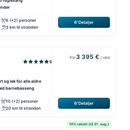
d fuglesang
ender
6 (+2) personer
Detaljer
3 km til stranden
3 395 €
fra
/ uke
5
 og lek for alle aldre
med barnebasseng
10 (+2) personer
Detaljer
20 km til stranden
10% rabatt (til 31. aug.)