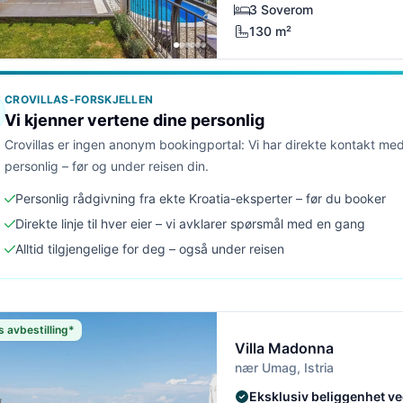
3 Soverom
130 m²
CROVILLAS-FORSKJELLEN
Vi kjenner vertene dine personlig
Crovillas er ingen anonym bookingportal: Vi har direkte kontakt med
personlig – før og under reisen din.
Personlig rådgivning fra ekte Kroatia-eksperter – før du booker
Direkte linje til hver eier – vi avklarer spørsmål med en gang
Alltid tilgjengelige for deg – også under reisen
s avbestilling*
Villa Madonna
nær Umag, Istria
Eksklusiv beliggenhet ve