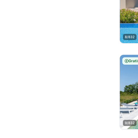
8/832
Grati
9/832