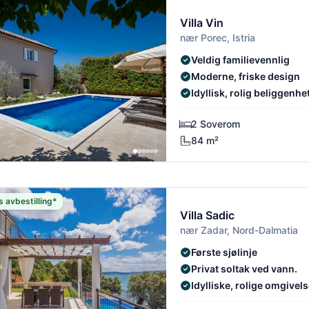
Villa Vin
nær Porec, Istria
Veldig familievennlig
Moderne, friske design
Idyllisk, rolig beliggenhe
2 Soverom
84 m²
s avbestilling*
Villa Sadic
nær Zadar, Nord-Dalmatia
Første sjølinje
Privat soltak ved vann.
Idylliske, rolige omgivels