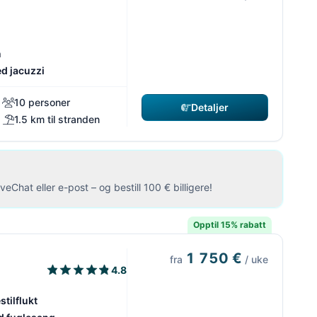
n
d jacuzzi
10 personer
Detaljer
1.5 km til stranden
eChat eller e-post – og bestill 100 € billigere!
Opptil 15% rabatt
1 750 €
fra
/ uke
4.8
tilflukt