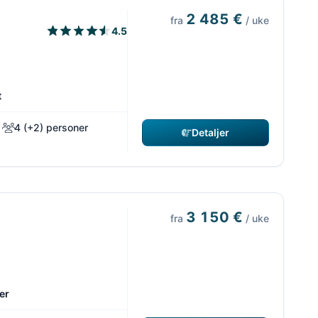
2 485 €
fra
/ uke
4.5
t
4 (+2) personer
Detaljer
3 150 €
fra
/ uke
er