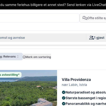
 du samme feriehus billigere et annet sted? Send lenken via LiveChat el
Ofte stilte
mst og avreise
1 gjest
ng: Relevans
Merk om sortering
s avbestilling*
Villa Providenza
nær Labin, Istria
Naturparadiset og absolut
Største bassenget i regi
Panoramablikk og nærhet 