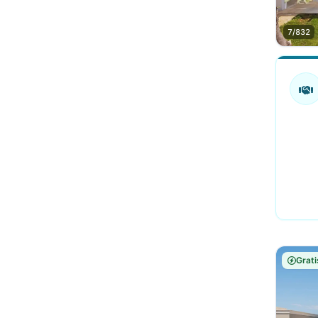
7/832
Grati