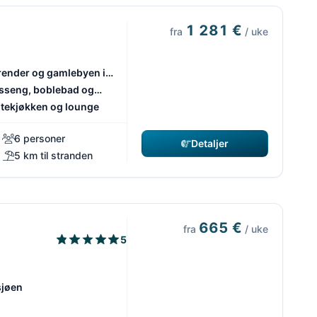
1 281 €
fra
/ uke
render og gamlebyen i
sseng, boblebad og
utekjøkken og lounge
6 personer
Detaljer
5 km til stranden
665 €
fra
/ uke
5
 sjøen