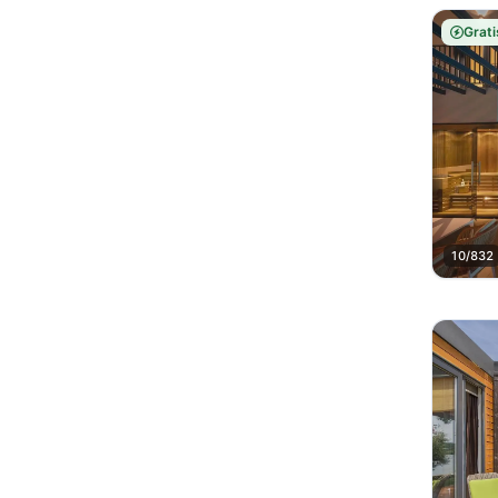
Grati
10/832