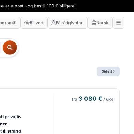
ler e-post – og bestill 100 € billigere!
 spørsmål
Bli vert
Få rådgivning
Norsk
Side 2
3 080 €
fra
/ uke
t privatliv
onen
til strand