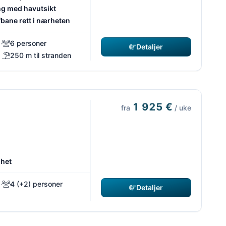
g med havutsikt
bane rett i nærheten
6 personer
Detaljer
250 m til stranden
1 925 €
fra
/ uke
nhet
4 (+2) personer
Detaljer