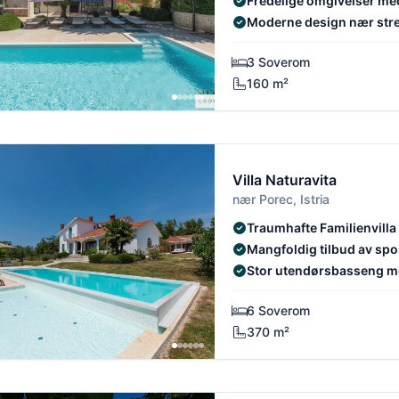
Fredelige omgivelser me
Moderne design nær str
3 Soverom
160 m²
Villa Naturavita
nær Porec, Istria
Traumhafte Familienvilla
Mangfoldig tilbud av sport
Stor utendørsbasseng 
6 Soverom
370 m²