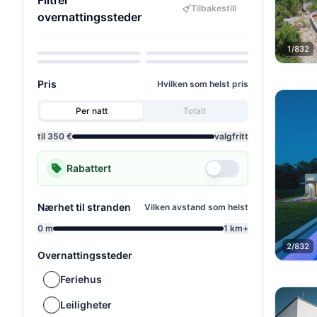
Filtrer
Tilbakestill
overnattingssteder
Kjæledyr tillatt
Havutsikt
Barnevennlig
Velvære
1/832
Pris
Hvilken som helst pris
Per natt
Totalt
til 350 €
valgfritt
Rabattert
Nærhet til stranden
Vilken avstand som helst
0 m
1 km+
2/832
Overnattingssteder
Feriehus
Leiligheter