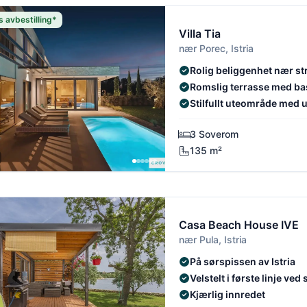
s avbestilling*
Villa Tia
nær Porec, Istria
Rolig beliggenhet nær st
Poreč
Romslig terrasse med ba
badstue
Stilfullt uteområde med 
3 Soverom
135 m²
Casa Beach House IVE
nær Pula, Istria
På sørspissen av Istria
Velstelt i første linje ved
Kjærlig innredet