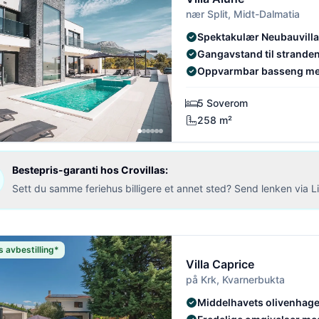
nær Split, Midt-Dalmatia
Spektakulær Neubauvilla
Gangavstand til strande
Oppvarmbar basseng me
5 Soverom
258 m²
Bestepris-garanti hos Crovillas:
Sett du samme feriehus billigere et annet sted? Send lenken via Liv
s avbestilling*
Villa Caprice
på Krk, Kvarnerbukta
Middelhavets olivenhages