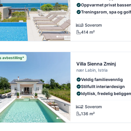
Oppvarmet privat bassen
Treningsrom, spa og golf
3 Soverom
414 m²
s avbestilling*
Villa Sienna Zminj
nær Labin, Istria
Veldig familievennlig
Stilfullt interiørdesign
Idyllisk, fredelig beligge
2 Soverom
136 m²