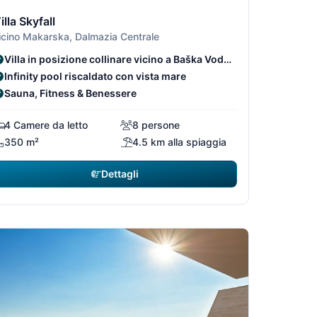
/7
1/7
2/7
3/7
illa Skyfall
icino Makarska, Dalmazia Centrale
Villa in posizione collinare vicino a Baška Voda
e Makarska
Infinity pool riscaldato con vista mare
Sauna, Fitness & Benessere
4 Camere da letto
8 persone
350 m²
4.5 km alla spiaggia
Dettagli