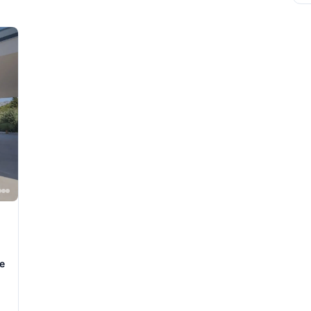
7/7
7/7
e