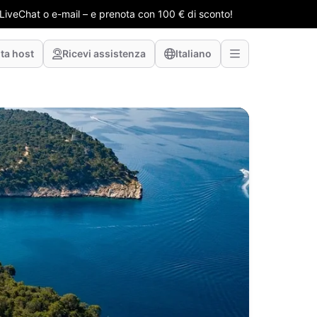
e LiveChat o e-mail – e prenota con 100 € di sconto!
ta host
Ricevi assistenza
Italiano