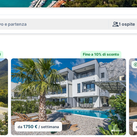
vo e partenza
1 ospite
)
Fino a 10% di sconto
1750 €
da
/ settimana