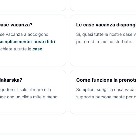
 case vacanza?
Le case vacanza dispongo
case vacanza a
accolgono
Sì, quasi tutte le nostre case
emplicemente i nostri filtri
per ore di relax indisturbate.
chiata a tutte le
case
 Makarska?
Come funziona la prenota
odersi il sole, il mare e la
Semplice: scegli la casa vacan
nce con un clima mite e meno
supporta personalmente per qu