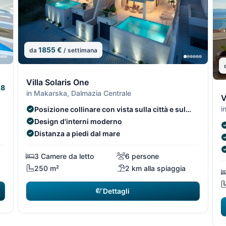
1855 €
da
/ settimana
4/7
5/7
4/7
5/7
Villa Solaris One
.8
6
in Makarska, Dalmazia Centrale
V
i
Posizione collinare con vista sulla città e sul
mare
Design d'interni moderno
Distanza a piedi dal mare
3 Camere da letto
6 persone
250 m²
2 km alla spiaggia
Dettagli