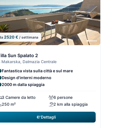
2520 €
da
/ settimana
4/7
5/7
/7
6/7
illa Sun Spalato 2
n Makarska, Dalmazia Centrale
Fantastica vista sulla città e sul mare
Design d'interni moderno
2000 m dalla spiaggia
3 Camere da letto
6 persone
250 m²
2 km alla spiaggia
Dettagli