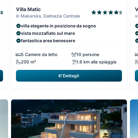
1/7
2/7
1/7
2/7
3
Villa Matic
V
.8
5
in Makarska, Dalmazia Centrale
v
villa elegante in posizione da sogno
vista mozzafiato sul mare
fantastica area benessere
5 Camere da letto
10 persone
200 m²
1.6 km alla spiaggia
Dettagli