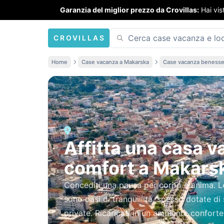
Garanzia del miglior prezzo da Crovillas:
Hai vis
CROVILLAS
Home
Case vacanza a Makarska
Case vacanza benesse
Affitta una casa 
comfort a Makars
Concediti una pausa per corpo e anima. 
sono oasi di tranquillità, spesso dotate d
private. Ricaricati in un ambiente conforte