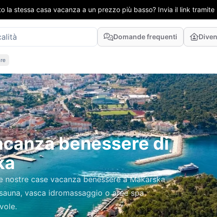
to la stessa casa vacanza a un prezzo più basso? Invia il link tramit
Domande frequenti
Diven
re
vacanza benessere di
ka
Le nostre case vacanza benessere a Makarska
i sauna, vasca idromassaggio o aree spa
vole.