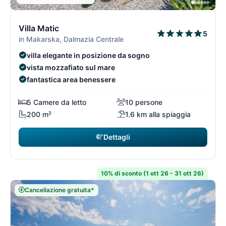
3/15
3
Villa Matic
5
in Makarska, Dalmazia Centrale
villa elegante in posizione da sogno
vista mozzafiato sul mare
fantastica area benessere
5 Camere da letto
10 persone
200 m²
1.6 km alla spiaggia
Dettagli
10% di sconto (1 ott 26 - 31 ott 26)
Cancellazione gratuita*