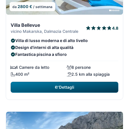
2800 €
da
/ settimana
6/15
6
Villa Bellevue
4.8
vicino Makarska, Dalmazia Centrale
Villa di lusso moderna e di alto livello
Design d'interni di alta qualità
Fantastica piscina a sfioro
4 Camere da letto
8 persone
400 m²
2.5 km alla spiaggia
Dettagli