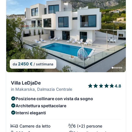
2450 €
da
/ settimana
7/15
7
Villa LeDjaDe
4.8
in Makarska, Dalmazia Centrale
Posizione collinare con vista da sogno
Architettura spettacolare
Interni eleganti
3 Camere da letto
6 (+2) persone