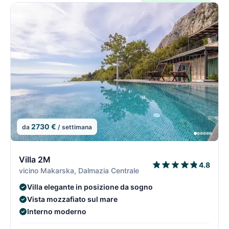
2730 €
da
/ settimana
10/15
1
Villa 2M
4.8
vicino Makarska, Dalmazia Centrale
Villa elegante in posizione da sogno
Vista mozzafiato sul mare
Interno moderno