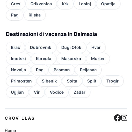
Cres
Crikvenica
Krk
Losinj
Opatija
Pag
Rijeka
Destinazioni di vacanza in Dalmazia
Brac
Dubrovnik
Dugi Otok
Hvar
Imotski
Korcula
Makarska
Murter
Novalja
Pag
Pasman
Peljesac
Primosten
Sibenik
Solta
Split
Trogir
Ugljan
Vir
Vodice
Zadar
Cro
C
CROVILLAS
Home