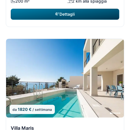
200 m²
2 km alla spiaggia
Dettagli
1820 €
da
/ settimana
8/15
8
Villa Maris