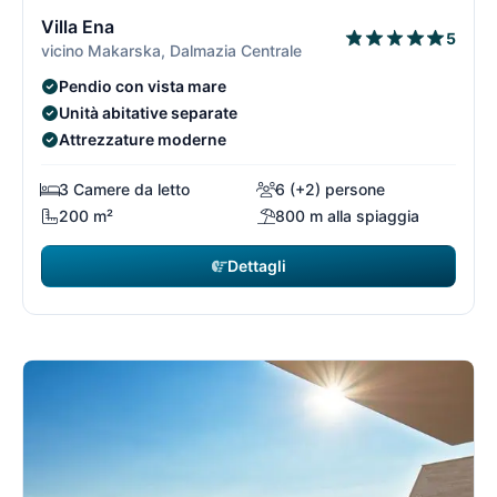
11/15
1
Villa Ena
5
vicino Makarska, Dalmazia Centrale
Pendio con vista mare
Unità abitative separate
Attrezzature moderne
3 Camere da letto
6 (+2) persone
200 m²
800 m alla spiaggia
Dettagli