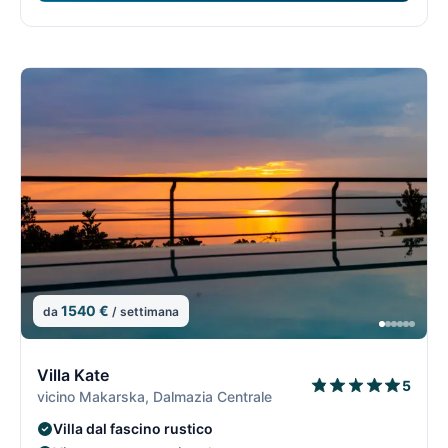
1540 €
da
/ settimana
5/15
5
Villa Kate
5
vicino Makarska, Dalmazia Centrale
Villa dal fascino rustico