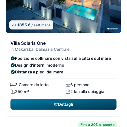
1855 €
da
/ settimana
9/15
9
Villa Solaris One
in Makarska, Dalmazia Centrale
Posizione collinare con vista sulla città e sul mare
Design d'interni moderno
Distanza a piedi dal mare
3 Camere da letto
6 persone
250 m²
2 km alla spiaggia
Dettagli
Fino a 20% di sconto