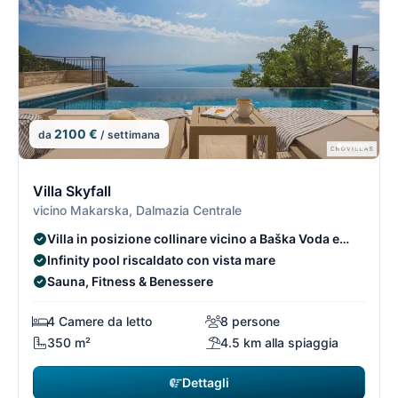
2100 €
da
/ settimana
4/15
4
Villa Skyfall
vicino Makarska, Dalmazia Centrale
Villa in posizione collinare vicino a Baška Voda e
Makarska
Infinity pool riscaldato con vista mare
Sauna, Fitness & Benessere
4 Camere da letto
8 persone
350 m²
4.5 km alla spiaggia
Dettagli