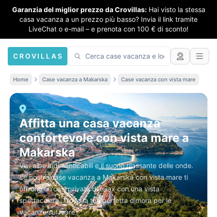
Garanzia del miglior prezzo da Crovillas:
Hai visto la stessa
casa vacanza a un prezzo più basso? Invia il link tramite
LiveChat o e-mail – e prenota con 100 € di sconto!
CROVILLAS
Home
Case vacanza a Makarska
Case vacanza con vista mare
Affitta una casa vacanza
confortevole con vista mare a
Makarska
Vivi albe indimenticabili e il suono rilassante delle onde.
Le nostre case vacanza a Makarska con vista mare ti
offrono un'oasi privata di relax con una vista
spettacolare. Trova la tua perfetta dimora per le
vacanze sul mare.