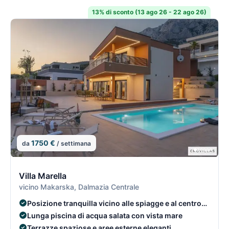
13% di sconto (13 ago 26 - 22 ago 26)
1750 €
da
/ settimana
2/15
2
Villa Marella
vicino Makarska, Dalmazia Centrale
Posizione tranquilla vicino alle spiagge e al centro
storico
Lunga piscina di acqua salata con vista mare
Terrazze spaziose e aree esterne eleganti