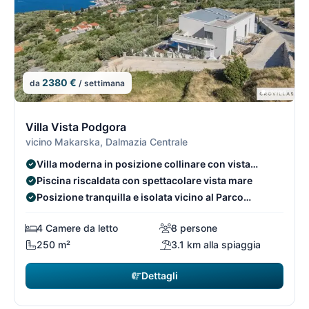
2380 €
da
/ settimana
1/15
1
Villa Vista Podgora
vicino Makarska, Dalmazia Centrale
Villa moderna in posizione collinare con vista
panoramica
Piscina riscaldata con spettacolare vista mare
Posizione tranquilla e isolata vicino al Parco
Naturale Biokovo
4 Camere da letto
8 persone
250 m²
3.1 km alla spiaggia
Dettagli