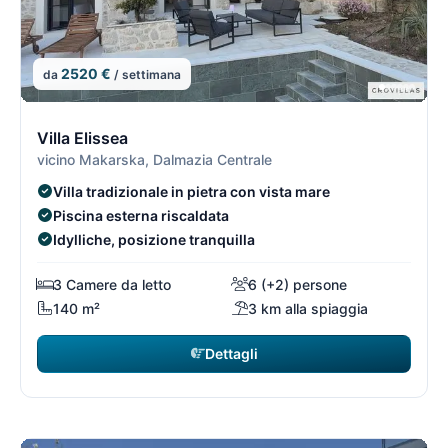
2520 €
da
/ settimana
14/15
1
Villa Elissea
vicino Makarska, Dalmazia Centrale
Villa tradizionale in pietra con vista mare
Piscina esterna riscaldata
Idylliche, posizione tranquilla
3 Camere da letto
6 (+2) persone
140 m²
3 km alla spiaggia
Dettagli