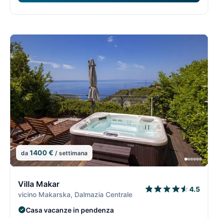
1400 €
da
/ settimana
13/15
1
Villa Makar
4.5
vicino Makarska, Dalmazia Centrale
Casa vacanze in pendenza