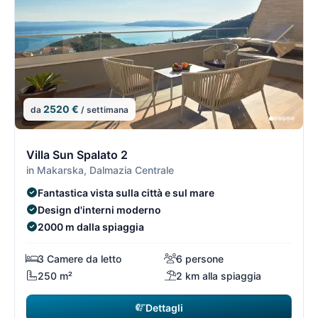
2520 €
da
/ settimana
12/15
1
Villa Sun Spalato 2
in Makarska, Dalmazia Centrale
Fantastica vista sulla città e sul mare
Design d'interni moderno
2000 m dalla spiaggia
3 Camere da letto
6 persone
250 m²
2 km alla spiaggia
Dettagli