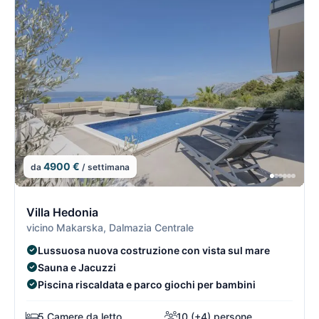
4900 €
da
/ settimana
15/15
1
Villa Hedonia
vicino Makarska, Dalmazia Centrale
Lussuosa nuova costruzione con vista sul mare
Sauna e Jacuzzi
Piscina riscaldata e parco giochi per bambini
5 Camere da letto
10 (+4) persone