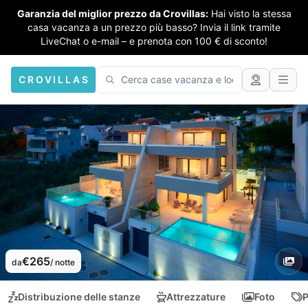
Garanzia del miglior prezzo da Crovillas:
Hai visto la stessa
casa vacanza a un prezzo più basso? Invia il link tramite
LiveChat o e-mail – e prenota con 100 € di sconto!
CROVILLAS
€265
da
/ notte
Distribuzione delle stanze
Attrezzature
Foto
P