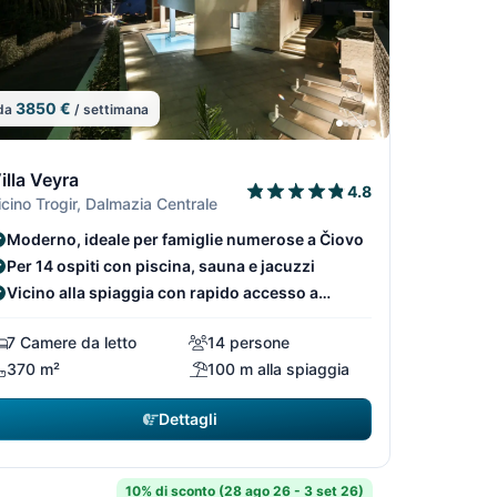
3850 €
da
/ settimana
/29
6/29
9
4/29
5/29
illa Veyra
4.8
icino Trogir, Dalmazia Centrale
Moderno, ideale per famiglie numerose a Čiovo
Per 14 ospiti con piscina, sauna e jacuzzi
Vicino alla spiaggia con rapido accesso a
Spalato
7 Camere da letto
14 persone
370 m²
100 m alla spiaggia
Dettagli
10% di sconto (28 ago 26 - 3 set 26)