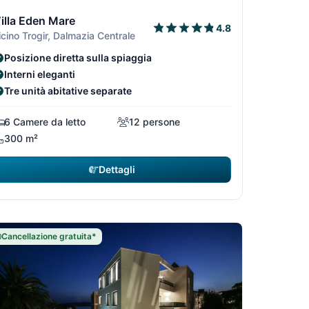
9
/29
1/29
2/29
3/29
illa Eden Mare
4.8
icino Trogir, Dalmazia Centrale
Posizione diretta sulla spiaggia
Interni eleganti
Tre unità abitative separate
6 Camere da letto
12 persone
300 m²
Dettagli
Cancellazione gratuita*