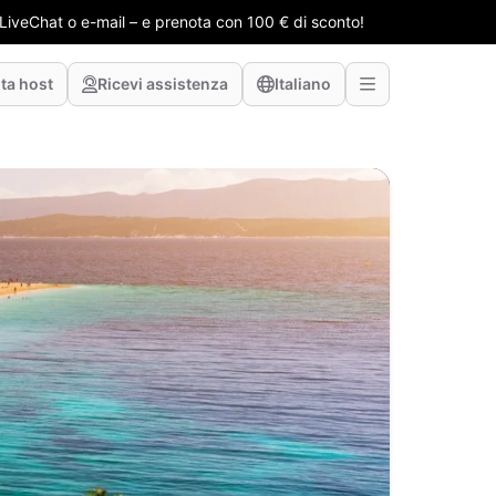
e LiveChat o e-mail – e prenota con 100 € di sconto!
ta host
Ricevi assistenza
Italiano