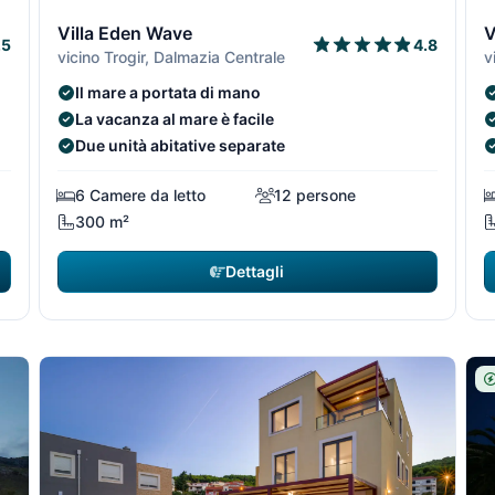
1/29
2/29
1/29
2/2
3
Villa Eden Wave
V
.5
4.8
vicino Trogir, Dalmazia Centrale
v
Il mare a portata di mano
La vacanza al mare è facile
Due unità abitative separate
6 Camere da letto
12 persone
300 m²
Dettagli