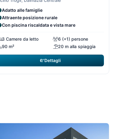
icino Trogir, Dalmazia Centrale
Adatto alle famiglie
Attraente posizione rurale
Con piscina riscaldata e vista mare
9
10/29
3 Camere da letto
6 (+1) persone
90 m²
20 m alla spiaggia
Dettagli