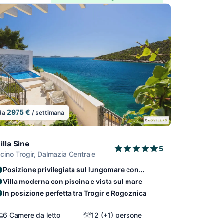
2975 €
da
/ settimana
9
8/29
7/29
/29
9/29
illa Sine
5
icino Trogir, Dalmazia Centrale
Posizione privilegiata sul lungomare con
accesso diretto
Villa moderna con piscina e vista sul mare
In posizione perfetta tra Trogir e Rogoznica
6 Camere da letto
12 (+1) persone