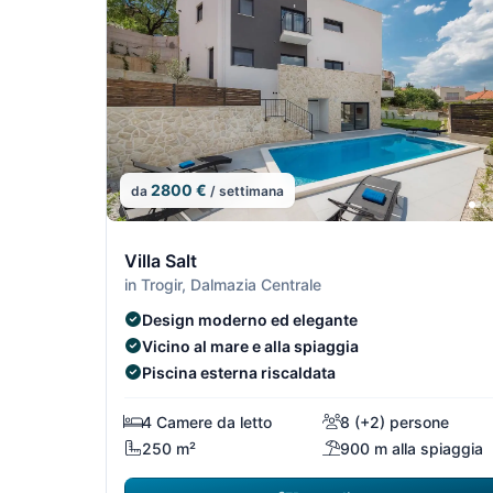
2800 €
da
/ settimana
13/29
Villa Salt
in Trogir, Dalmazia Centrale
Design moderno ed elegante
Vicino al mare e alla spiaggia
Piscina esterna riscaldata
4 Camere da letto
8 (+2) persone
250 m²
900 m alla spiaggia