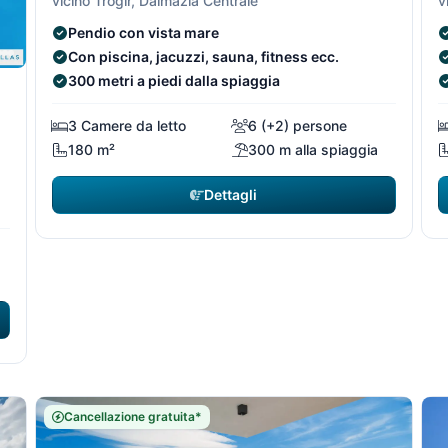
vicino Trogir, Dalmazia Centrale
v
Pendio con vista mare
Con piscina, jacuzzi, sauna, fitness ecc.
300 metri a piedi dalla spiaggia
10/29
10/2
3 Camere da letto
6 (+2) persone
180 m²
300 m alla spiaggia
Dettagli
Cancellazione gratuita*