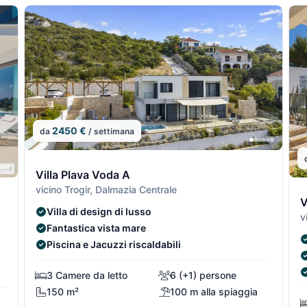
2450 €
da
/ settimana
8/29
8/2
Villa Plava Voda A
vicino Trogir, Dalmazia Centrale
7/29
7/29
9
V
Villa di design di lusso
v
Fantastica vista mare
Piscina e Jacuzzi riscaldabili
3 Camere da letto
6 (+1) persone
150 m²
100 m alla spiaggia