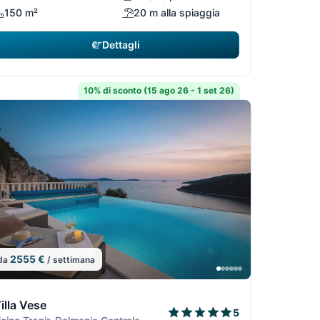
150 m²
20 m alla spiaggia
Dettagli
10% di sconto (15 ago 26 - 1 set 26)
2555 €
da
/ settimana
29
11/29
2/29
12/29
illa Vese
5