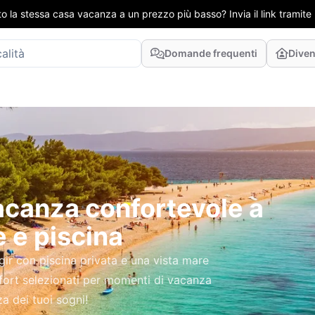
to la stessa casa vacanza a un prezzo più basso? Invia il link tramit
Domande frequenti
Diven
vacanza confortevole a
e e piscina
ir con piscina privata e una vista mare
mfort selezionati per momenti di vacanza
a dei tuoi sogni!