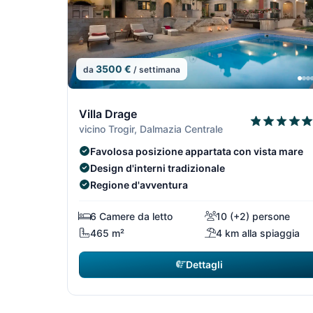
3500 €
da
/ settimana
4/29
Villa Drage
vicino Trogir, Dalmazia Centrale
Favolosa posizione appartata con vista mare
Design d'interni tradizionale
Regione d'avventura
6 Camere da letto
10 (+2) persone
465 m²
4 km alla spiaggia
Dettagli