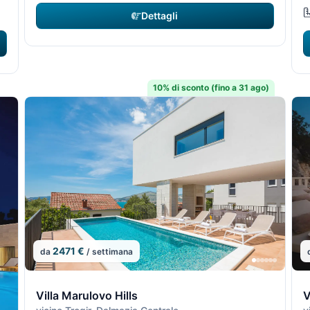
Dettagli
10% di sconto (fino a 31 ago)
2471 €
da
/ settimana
11/29
11/
1
Villa Marulovo Hills
V