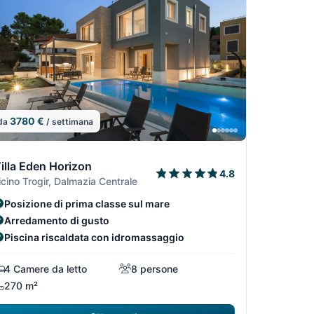
3780 €
da
/ settimana
29
14/29
9
5/29
13/29
15/29
illa Eden Horizon
4.8
icino Trogir, Dalmazia Centrale
Posizione di prima classe sul mare
Arredamento di gusto
Piscina riscaldata con idromassaggio
4 Camere da letto
8 persone
270 m²