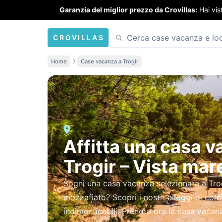
Garanzia del miglior prezzo da Crovillas:
Hai vis
CROVILLAS
Home
Case vacanza a Trogir
Affitta una casa 
Trogir – Vista mar
Sogni una casa vacanza selezionata a Trog
mozzafiato? Scopri i nostri alloggi di co
indimenticabili. Prenota ora la casa vacanz