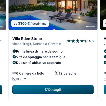
3360 €
da
/ settimana
6
4/29
5/29
4/29
5/2
V
Villa Eden Stone
5
4.5
v
vicino Trogir, Dalmazia Centrale
Prima linea di mare da sogno
Vita da spiaggia per la famiglia
Due unità abitative separate
6 Camere da letto
12 persone
300 m²
Dettagli