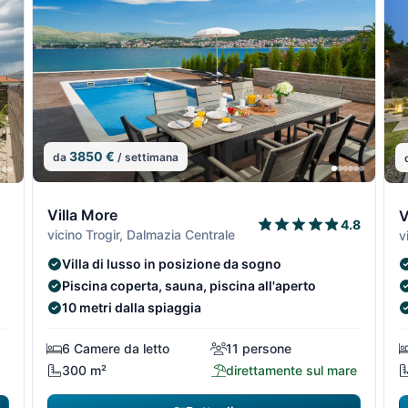
3850 €
da
/ settimana
14/29
14/
13/29
13/2
1
Villa More
V
4.8
vicino Trogir, Dalmazia Centrale
v
Villa di lusso in posizione da sogno
Piscina coperta, sauna, piscina all'aperto
10 metri dalla spiaggia
6 Camere da letto
11 persone
300 m²
direttamente sul mare