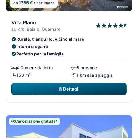
1785 €
da
/ settimana
6/74
6
Villa Plano
5
su Krk, Baia di Quarnaro
Rurale, tranquillo, vicino al mare
Interni eleganti
Perfetto per la famiglia
4 Camere da letto
8 persone
150 m²
1 km alla spiaggia
Dettagli
Cancellazione gratuita*