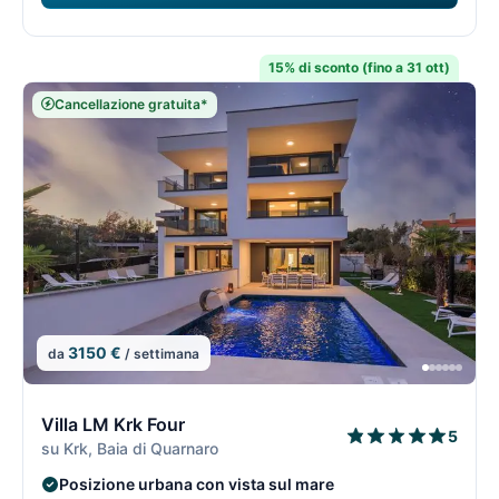
15% di sconto (fino a 31 ott)
Cancellazione gratuita*
3150 €
da
/ settimana
11/74
1
Villa LM Krk Four
5
su Krk, Baia di Quarnaro
Posizione urbana con vista sul mare