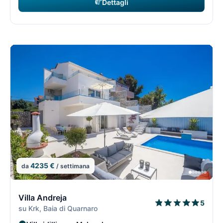
Dettagli
4235 €
da
/ settimana
14/74
1
Villa Andreja
5
su Krk, Baia di Quarnaro