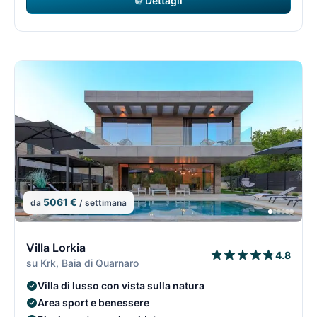
Dettagli
5061 €
da
/ settimana
8/74
8
Villa Lorkia
4.8
su Krk, Baia di Quarnaro
Villa di lusso con vista sulla natura
Area sport e benessere