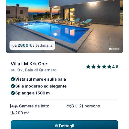
2800 €
da
/ settimana
10/74
1
Villa LM Krk One
4.8
su Krk, Baia di Quarnaro
Vista sul mare e sulla baia
Stile moderno ed elegante
Spiagge a 1500 m
4 Camere da letto
8 (+2) persone
200 m²
Dettagli