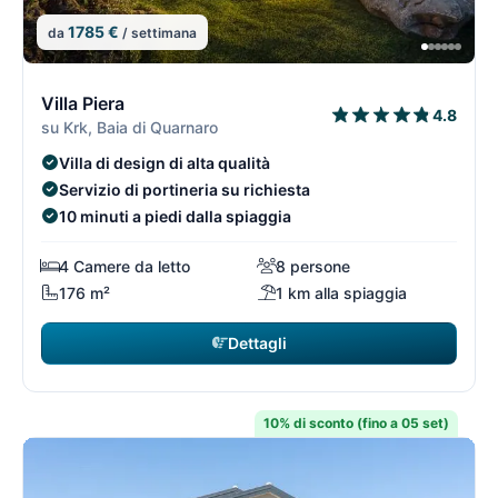
1785 €
da
/ settimana
12/74
1
Villa Piera
4.8
su Krk, Baia di Quarnaro
Villa di design di alta qualità
Servizio di portineria su richiesta
10 minuti a piedi dalla spiaggia
4 Camere da letto
8 persone
176 m²
1 km alla spiaggia
Dettagli
10% di sconto (fino a 05 set)