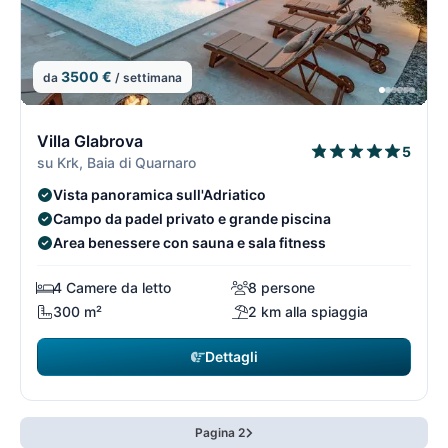
3500 €
da
/ settimana
15/74
1
Villa Glabrova
5
su Krk, Baia di Quarnaro
Vista panoramica sull'Adriatico
Campo da padel privato e grande piscina
Area benessere con sauna e sala fitness
4 Camere da letto
8 persone
300 m²
2 km alla spiaggia
Dettagli
Pagina 2