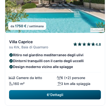
1750 €
da
/ settimana
1/74
1
Villa Caprice
4.8
su Krk, Baia di Quarnaro
Ritiro nel giardino mediterraneo degli ulivi
Dintorni tranquilli con il canto degli uccelli
Design moderno vicino alle spiagge
3 Camere da letto
6 (+2) persone
160 m²
3 km alla spiaggia
Dettagli