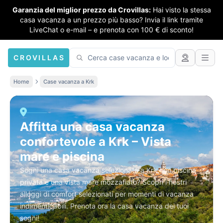
Garanzia del miglior prezzo da Crovillas:
Hai visto la stessa
casa vacanza a un prezzo più basso? Invia il link tramite
LiveChat o e-mail – e prenota con 100 € di sconto!
CROVILLAS
Home
Case vacanza a Krk
Affitta una casa vacanza
confortevole a Krk – Vista
mare e piscina
Sogni una casa vacanza selezionata a Krk con piscina
privata e una vista mare mozzafiato? Scopri i nostri
alloggi di comfort selezionati per momenti di vacanza
indimenticabili. Prenota ora la casa vacanza dei tuoi
sogni!