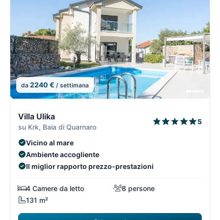
2240 €
da
/ settimana
13/74
1
Villa Ulika
5
su Krk, Baia di Quarnaro
Vicino al mare
Ambiente accogliente
Il miglior rapporto prezzo-prestazioni
4 Camere da letto
8 persone
131 m²