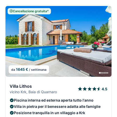
Cancellazione gratuita*
1645 €
da
/ settimana
2/74
2
Villa Lithos
4.5
vicino Krk, Baia di Quarnaro
Piscina interna ed esterna aperta tutto l'anno
Villa in pietra per il benessere adatta alle famiglie
Posizione tranquilla in un villaggio a Krk