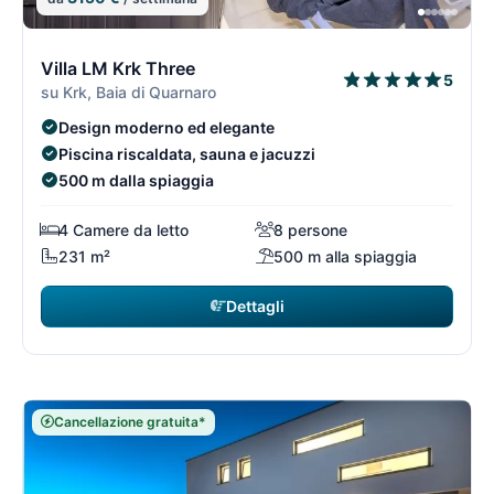
9/74
9
Villa LM Krk Three
5
su Krk, Baia di Quarnaro
Design moderno ed elegante
Piscina riscaldata, sauna e jacuzzi
500 m dalla spiaggia
4 Camere da letto
8 persone
231 m²
500 m alla spiaggia
Dettagli
Cancellazione gratuita*