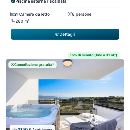
Piscina esterna riscaldata
4 Camere da letto
8 persone
280 m²
Dettagli
15% di sconto (fino a 31 ott)
Cancellazione gratuita*
3150 €
da
/ settimana