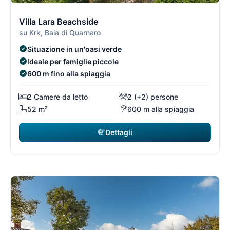
3/74
3
Villa Lara Beachside
su Krk, Baia di Quarnaro
Situazione in un'oasi verde
Ideale per famiglie piccole
600 m fino alla spiaggia
2 Camere da letto
2 (+2) persone
52 m²
600 m alla spiaggia
Dettagli