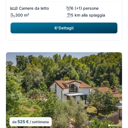
3 Camere da letto
6 (+1) persone
300 m²
5 km alla spiaggia
Dettagli
525 €
da
/ settimana