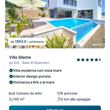
1953 €
da
/ settimana
7/74
7
Villa Silente
5
su Krk , Baia di Quarnaro
Villa moderna con vista mare
Interior design purista
Vicinanza a Krk e al mare
3 Camere da letto
6 persone
195 m²
3 km alla spiaggia