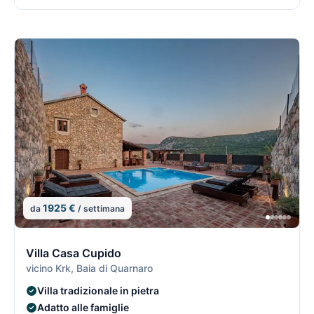
1925 €
da
/ settimana
5/74
5
Villa Casa Cupido
vicino Krk, Baia di Quarnaro
Villa tradizionale in pietra
Adatto alle famiglie