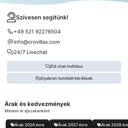
Szívesen segítünk!
+49 521 92278504
info@crovillas.com
24/7 Livechat
Élő chat indítása
Gyakran ismételt kérdések
Árak és kedvezmények
Minden ár éjszakánként
Árak 2026 évre
Árak 2027 évre
Árak 2028 év