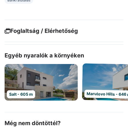
Banki átutalás
Foglaltság / Elérhetőség
Egyéb nyaralók a környéken
Marulovo Hills - 646
Salt - 605 m
Még nem döntöttél?