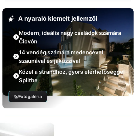
A nyaraló kiemelt jellemzői
Modern, ideális nagy családok számára
Čiovón
14 vendég számára medencével,
szaunával és jakuzzival
Közel a strandhoz, gyors elérhetőséggel
Splitbe
Fotógaléria