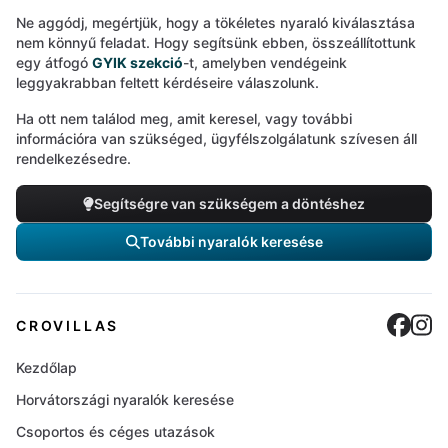
Ne aggódj, megértjük, hogy a tökéletes nyaraló kiválasztása
nem könnyű feladat. Hogy segítsünk ebben, összeállítottunk
egy átfogó
GYIK szekció
-t, amelyben vendégeink
leggyakrabban feltett kérdéseire válaszolunk.
Ha ott nem találod meg, amit keresel, vagy további
információra van szükséged, ügyfélszolgálatunk szívesen áll
rendelkezésedre.
Segítségre van szükségem a döntéshez
További nyaralók keresése
Cro
C
CROVILLAS
Kezdőlap
Horvátországi nyaralók keresése
Csoportos és céges utazások