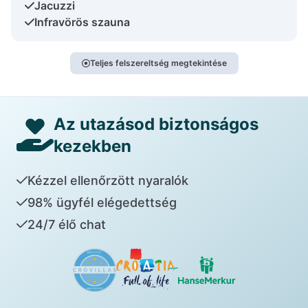
Jacuzzi
Infravörös szauna
Teljes felszereltség megtekintése
Az utazásod biztonságos
kezekben
Kézzel ellenőrzött nyaralók
98% ügyfél elégedettség
24/7 élő chat