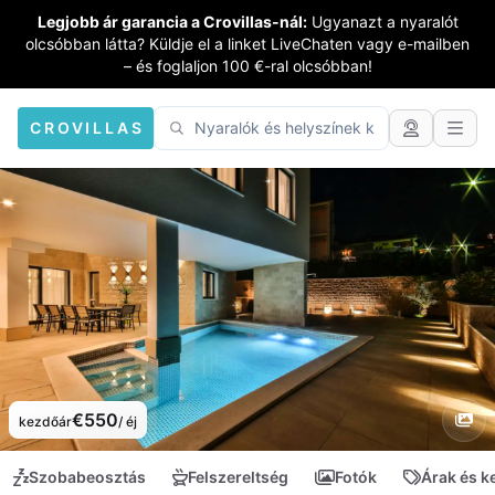
Legjobb ár garancia a Crovillas-nál:
Ugyanazt a nyaralót
olcsóbban látta? Küldje el a linket LiveChaten vagy e-mailben
– és foglaljon 100 €-ral olcsóbban!
CROVILLAS
€550
kezdőár
/ éj
Szobabeosztás
Felszereltség
Fotók
Árak és 