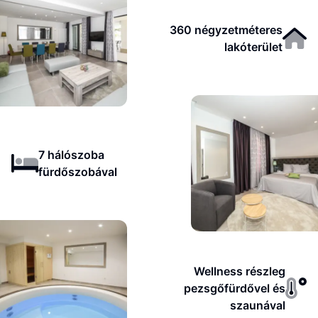
360 négyzetméteres
lakóterület
7 hálószoba
fürdőszobával
Wellness részleg
pezsgőfürdővel és
szaunával