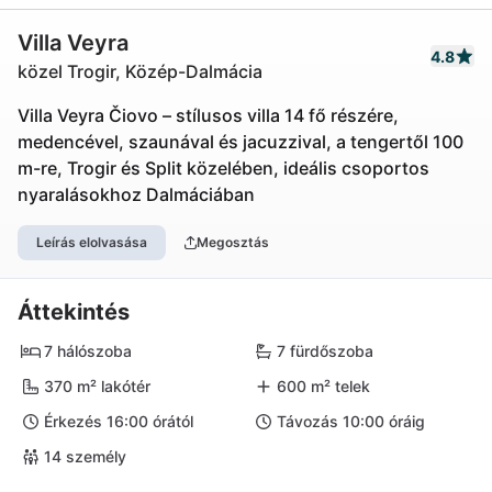
Villa Veyra
4.8
közel Trogir, Közép-Dalmácia
Villa Veyra Čiovo – stílusos villa 14 fő részére,
medencével, szaunával és jacuzzival, a tengertől 100
m-re, Trogir és Split közelében, ideális csoportos
nyaralásokhoz Dalmáciában
Leírás elolvasása
Megosztás
Áttekintés
7 hálószoba
7 fürdőszoba
370 m² lakótér
600 m² telek
Érkezés 16:00 órától
Távozás 10:00 óráig
14 személy