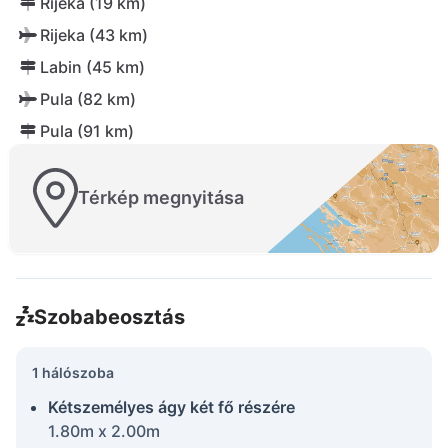
Rijeka (19 km)
Rijeka (43 km)
Labin (45 km)
Pula (82 km)
Pula (91 km)
Térkép megnyitása
Szobabeosztás
1 hálószoba
Kétszemélyes ágy két fő részére
1.80m x 2.00m