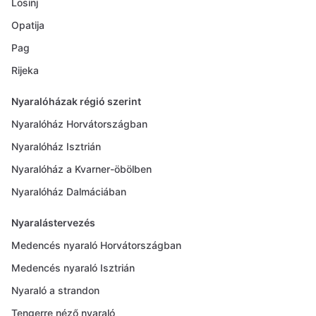
Losinj
Opatija
Pag
Rijeka
Nyaralóházak régió szerint
Nyaralóház Horvátországban
Nyaralóház Isztrián
Nyaralóház a Kvarner-öbölben
Nyaralóház Dalmáciában
Nyaralástervezés
Medencés nyaraló Horvátországban
Medencés nyaraló Isztrián
Nyaraló a strandon
Tengerre néző nyaraló