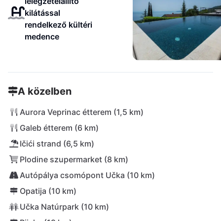
lélegzetelállító
kilátással
rendelkező kültéri
medence
A közelben
Aurora Veprinac étterem (1,5 km)
Galeb étterem (6 km)
Ičići strand (6,5 km)
Plodine szupermarket (8 km)
Autópálya csomópont Učka (10 km)
Opatija (10 km)
Učka Natúrpark (10 km)