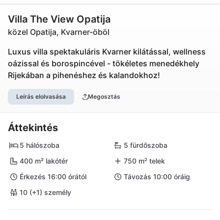
Villa The View Opatija
közel Opatija, Kvarner-öböl
Luxus villa spektakuláris Kvarner kilátással, wellness
oázissal és borospincével - tökéletes menedékhely
Rijekában a pihenéshez és kalandokhoz!
Leírás elolvasása
Megosztás
Áttekintés
5 hálószoba
5 fürdőszoba
400 m² lakótér
750 m² telek
Érkezés 16:00 órától
Távozás 10:00 óráig
10 (+1) személy