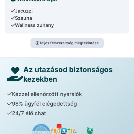
Jacuzzi
Szauna
Wellness zuhany
Teljes felszereltség megtekintése
Az utazásod biztonságos
kezekben
Kézzel ellenőrzött nyaralók
98% ügyfél elégedettség
24/7 élő chat