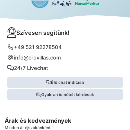
Szívesen segítünk!
+49 521 92278504
info@crovillas.com
24/7 Livechat
Élő chat indítása
Gyakran ismételt kérdések
Árak és kedvezmények
Minden ár éjszakánként