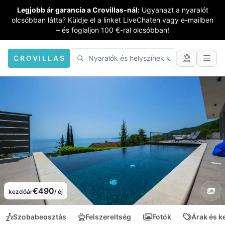
Legjobb ár garancia a Crovillas-nál:
Ugyanazt a nyaralót
olcsóbban látta? Küldje el a linket LiveChaten vagy e-mailben
– és foglaljon 100 €-ral olcsóbban!
CROVILLAS
€490
kezdőár
/ éj
Szobabeosztás
Felszereltség
Fotók
Árak és 