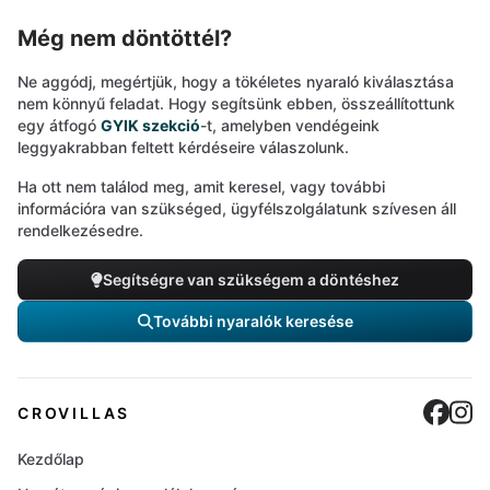
Még nem döntöttél?
Ne aggódj, megértjük, hogy a tökéletes nyaraló kiválasztása
nem könnyű feladat. Hogy segítsünk ebben, összeállítottunk
egy átfogó
GYIK szekció
-t, amelyben vendégeink
leggyakrabban feltett kérdéseire válaszolunk.
Ha ott nem találod meg, amit keresel, vagy további
információra van szükséged, ügyfélszolgálatunk szívesen áll
rendelkezésedre.
Segítségre van szükségem a döntéshez
További nyaralók keresése
Cro
C
CROVILLAS
Kezdőlap