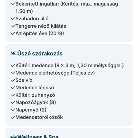
Bekerített ingatlan (Kerítés, max. magasság
1,50 m)
Szabadon álló
Tengerre néző kilátás
Az építés éve (2019)
Úszó szórakozás
Kültéri medence (8 x 3 m, 1,30 m mélységgel.)
Medence elérhetősége (Teljes év)
Sós víz
Medence lépcső
Kültéri zuhanyzó
Napozóágyak (8)
Napernyő (2)
Medencetörölközők
Wellness & Spa