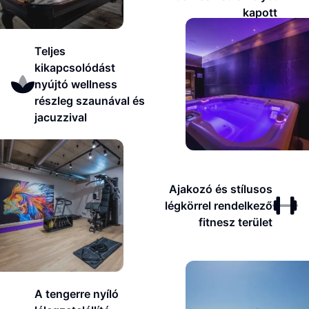
kapott
Teljes
kikapcsolódást
nyújtó wellness
részleg szaunával és
jacuzzival
Ajakozó és stílusos
légkörrel rendelkező
fitnesz terület
A tengerre nyíló