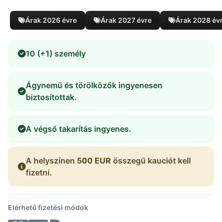
Árak 2026 évre
Árak 2027 évre
Árak 2028 év
10 (+1) személy
Ágynemű és törölközők ingyenesen
biztosítottak.
A végső takarítás ingyenes.
A helyszínen
500 EUR
összegű kauciót kell
fizetni.
Elérhető fizetési módok