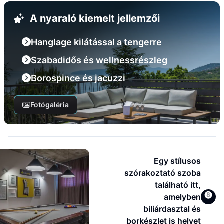
A nyaraló kiemelt jellemzői
Hanglage kilátással a tengerre
Szabadidős és wellnessrészleg
Borospince és jacuzzi
Fotógaléria
Egy stílusos
szórakoztató szoba
található itt,
amelyben
biliárdasztal és
borkészlet is helyet