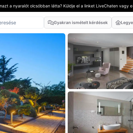
azt a nyaralót olcsóbban látta? Küldje el a linket LiveChaten vagy e
Gyakran ismételt kérdések
Legye