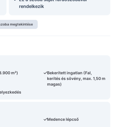
rendelkezik
szoba megtekintése
(3.900 m²)
Bekerített ingatlan (Fal,
kerítés és sövény, max. 1,50 m
magas)
helyezkedés
Medence lépcső