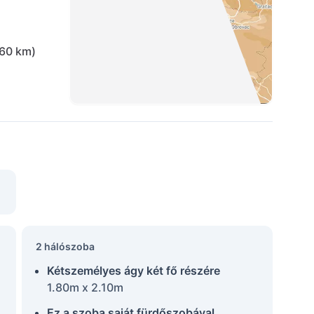
(60 km)
2 hálószoba
Kétszemélyes ágy két fő részére
1.80m x 2.10m
Ez a szoba saját fürdőszobával