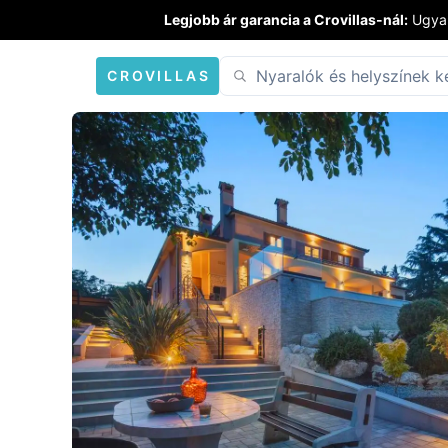
Legjobb ár garancia a Crovillas-nál:
Ugyan
CROVILLAS