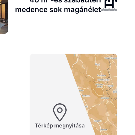
medence sok magánélet
Térkép megnyitása