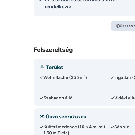
rendelkezik
Összes 
Felszereltség
Terület
Wohnfläche (355 m²)
Ingatlan 
Szabadon álló
Vidéki el
Úszó szórakozás
Kültéri medence (10 x 4 m, mit
Sós víz
1,50 m Tiefe)