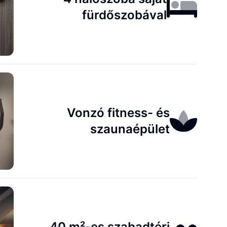
fürdőszobával
Vonzó fitness- és
szaunaépület
40 m²-es szabadtéri