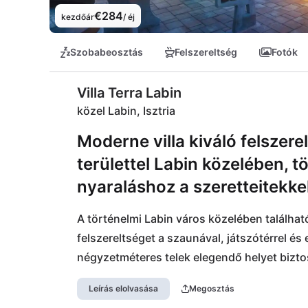
€284
kezdőár
/ éj
Szobabeosztás
Felszereltség
Fotók
Villa Terra Labin
közel Labin, Isztria
Moderne villa kiváló felszere
területtel Labin közelében, t
nyaraláshoz a szeretteitekkel
A történelmi Labin város közelében található a
felszereltséget a szaunával, játszótérrel és 
négyzetméteres telek elegendő helyet biztosí
napjainak megéléséhez. Rengeteg gyönyörű 
Leírás elolvasása
Megosztás
tengerparti városában, amely csak 5 km-re ta