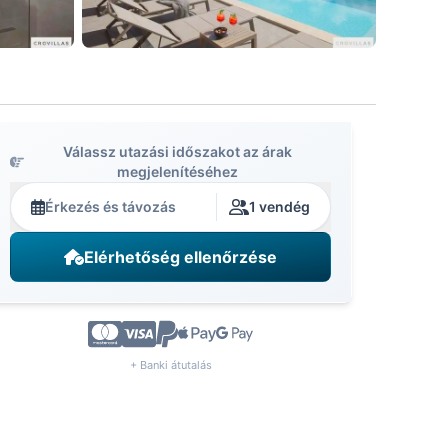
Válassz utazási időszakot az árak
megjelenítéséhez
Érkezés és távozás
1 vendég
Elérhetőség ellenőrzése
+ Banki átutalás