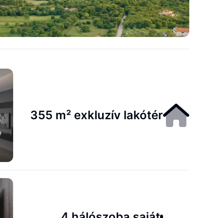
355 m² exkluzív lakótér
4 hálószoba saját