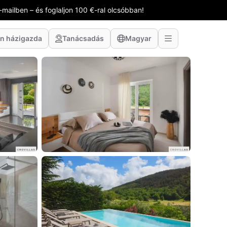
-mailben – és foglaljon 100 €-ral olcsóbban!
n házigazda
Tanácsadás
Magyar