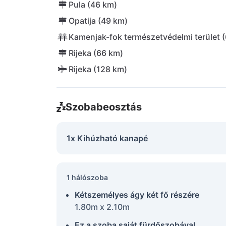
Pula (46 km)
Opatija (49 km)
Kamenjak-fok természetvédelmi terület 
Rijeka (66 km)
Rijeka (128 km)
Szobabeosztás
1x Kihúzható kanapé
1 hálószoba
Kétszemélyes ágy két fő részére
1.80m x 2.10m
Ez a szoba saját fürdőszobával