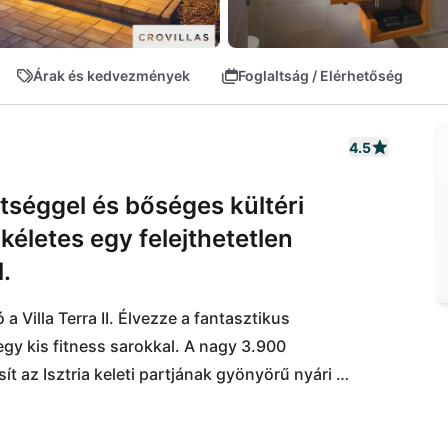
Árak és kedvezmények
Foglaltság / Elérhetőség
4.5
ltséggel és bőséges kültéri
ökéletes egy felejthetetlen
.
 Villa Terra II. Élvezze a fantasztikus 
egy kis fitness sarokkal. A nagy 3.900 
t az Isztria keleti partjának gyönyörű nyári 
kavicsos strand található Rabac gyönyörű 
lálható. Itt megismerheti a kulináris élményeket 