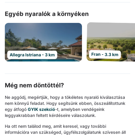
Egyéb nyaralók a környéken
Fran - 3.3 km
Allegra Istriana - 3 km
Még nem döntöttél?
Ne aggódj, megértjük, hogy a tökéletes nyaraló kiválasztása
nem könnyű feladat. Hogy segítsünk ebben, összeállítottunk
egy átfogó
GYIK szekció
-t, amelyben vendégeink
leggyakrabban feltett kérdéseire válaszolunk.
Ha ott nem találod meg, amit keresel, vagy további
információra van szükséged, ügyfélszolgálatunk szívesen áll