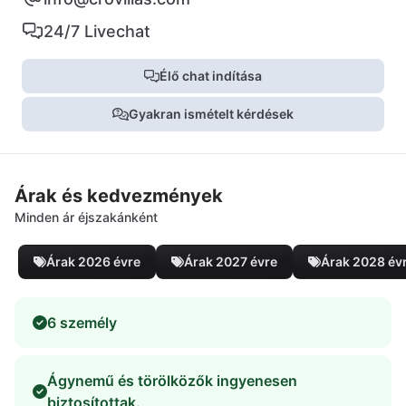
24/7 Livechat
Élő chat indítása
Gyakran ismételt kérdések
Árak és kedvezmények
Minden ár éjszakánként
Árak 2026 évre
Árak 2027 évre
Árak 2028 év
6 személy
Ágynemű és törölközők ingyenesen
biztosítottak.