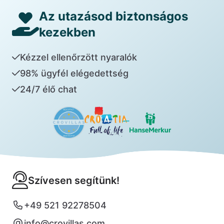
Az utazásod biztonságos
kezekben
Kézzel ellenőrzött nyaralók
98% ügyfél elégedettség
24/7 élő chat
Szívesen segítünk!
+49 521 92278504
info@crovillas.com