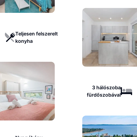
Teljesen felszerelt
konyha
3 hálószoba
fürdőszobával