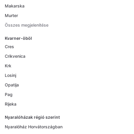
Makarska
Murter
Összes megjelenítése
Kvarner-öböl
Cres
Crikvenica
Krk
Losinj
Opatija
Pag
Rijeka
Nyaralóházak régió szerint
Nyaralóház Horvátországban