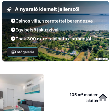
A nyaraló kiemelt jellemzői
Csinos villa, szeretettel berendezve
Egy belső jakuzzival.
Csak 300 m-re található a strandtól
Fotógaléria
105 m² modern
lakótér