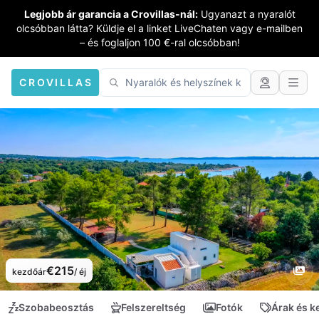
Legjobb ár garancia a Crovillas-nál:
Ugyanazt a nyaralót
olcsóbban látta? Küldje el a linket LiveChaten vagy e-mailben
– és foglaljon 100 €-ral olcsóbban!
CROVILLAS
€215
kezdőár
/ éj
Szobabeosztás
Felszereltség
Fotók
Árak és 