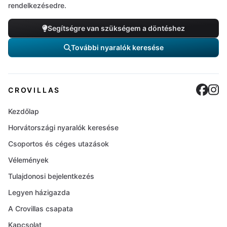
rendelkezésedre.
Segítségre van szükségem a döntéshez
További nyaralók keresése
Cro
C
CROVILLAS
Kezdőlap
Horvátországi nyaralók keresése
Csoportos és céges utazások
Vélemények
Tulajdonosi bejelentkezés
Legyen házigazda
A Crovillas csapata
Kapcsolat