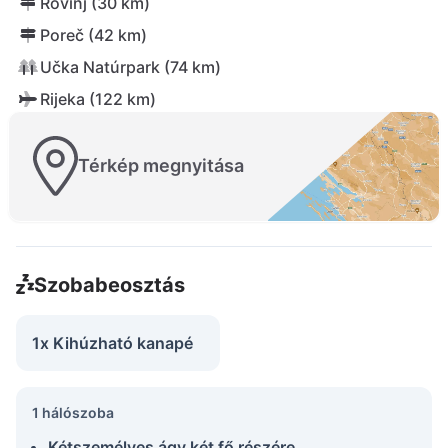
Rovinj (30 km)
Poreč (42 km)
Učka Natúrpark (74 km)
Rijeka (122 km)
Térkép megnyitása
Szobabeosztás
1x Kihúzható kanapé
1 hálószoba
Kétszemélyes ágy két fő részére