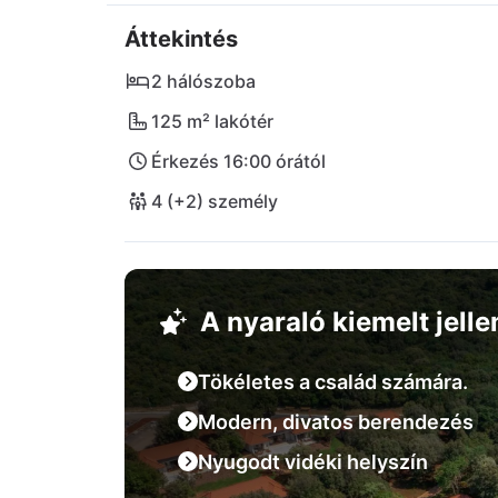
Áttekintés
Fedezze fel a festői helyeket Fažana, Rovinj
természeti paradicsomot a Brijuni Nemzeti 
2 hálószoba
mind a Pula repülőteret, mind a nyüzsgő Pore
125 m² lakótér
lehetőségekből! Süssön be Horvátország idill
Érkezés 16:00 órától
Bus Beachfront 7!
4 (+2) személy
A nyaraló kiemelt jell
Tökéletes a család számára.
Modern, divatos berendezés
Nyugodt vidéki helyszín