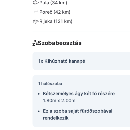
Pula (34 km)
Poreč (42 km)
Rijeka (121 km)
Szobabeosztás
1x Kihúzható kanapé
1 hálószoba
Kétszemélyes ágy két fő részére
1.80m x 2.00m
Ez a szoba saját fürdőszobával
rendelkezik