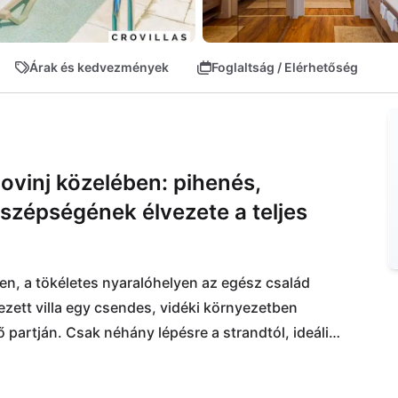
Árak és kedvezmények
Foglaltság / Elérhetőség
Rovinj közelében: pihenés,
szépségének élvezete a teljes
en, a tökéletes nyaralóhelyen az egész család 
ett villa egy csendes, vidéki környezetben 
 partján. Csak néhány lépésre a strandtól, ideális 
lhatók egy hangulatos étterem és egy 
zenvedni itt tartózkodása alatt.
