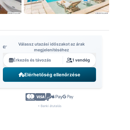
Válassz utazási időszakot az árak
megjelenítéséhez
Érkezés és távozás
1 vendég
Elérhetőség ellenőrzése
+ Banki átutalás