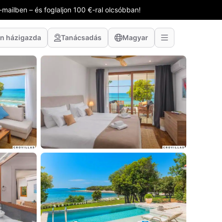
-mailben – és foglaljon 100 €-ral olcsóbban!
n házigazda
Tanácsadás
Magyar