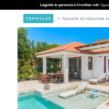
Legjobb ár garancia a Crovillas-nál:
Ugyan
CROVILLAS