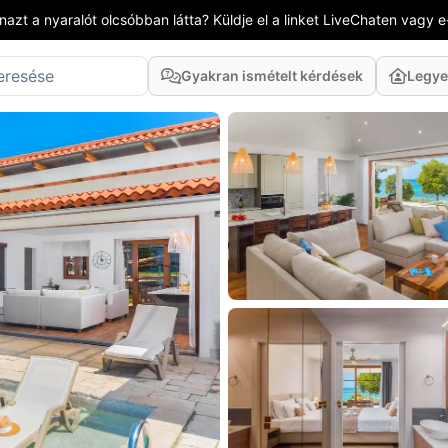
azt a nyaralót olcsóbban látta? Küldje el a linket LiveChaten vagy e
Gyakran ismételt kérdések
Legye