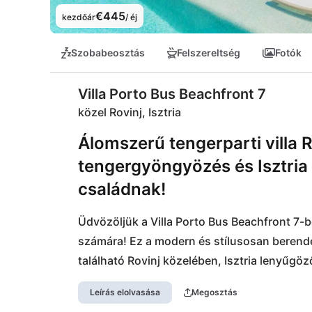
€445
kezdőár
/ éj
Szobabeosztás
Felszereltség
Fotók
Villa Porto Bus Beachfront 7
közel Rovinj, Isztria
Álomszerű tengerparti villa 
tengergyöngyözés és Isztria 
családnak!
Üdvözöljük a Villa Porto Bus Beachfront 7-b
számára! Ez a modern és stílusosan berendez
található Rovinj közelében, Isztria lenyűgöző
hely a pihenésre a tengerparton. Közel talá
Leírás elolvasása
Megosztás
szupermarket, így semmiben sem fog hiányt s