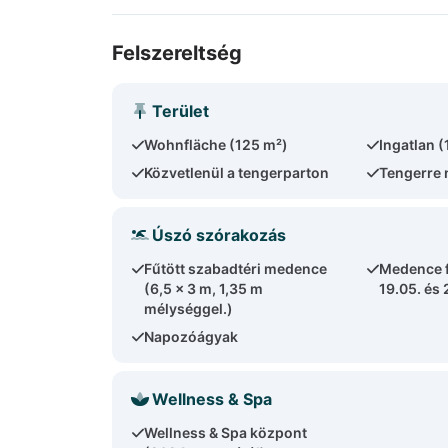
Felszereltség
Terület
Wohnfläche (125 m²)
Ingatlan 
Közvetlenül a tengerparton
Tengerre 
Úszó szórakozás
Fűtött szabadtéri medence
Medence f
(6,5 x 3 m, 1,35 m
19.05. és 
mélységgel.)
Napozóágyak
Wellness & Spa
Wellness & Spa központ