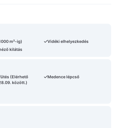
(1000 m²-ig)
Vidéki elhelyezkedés
néző kilátás
űtés (Elérhető
Medence lépcső
28.09. között.)