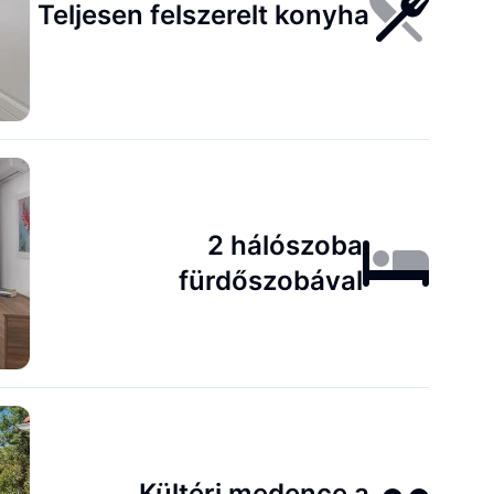
Teljesen felszerelt konyha
2 hálószoba
fürdőszobával
Kültéri medence a