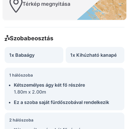
Térkép megnyitása
Szobabeosztás
1x Babaágy
1x Kihúzható kanapé
1 hálószoba
Kétszemélyes ágy két fő részére
1.80m x 2.00m
Ez a szoba saját fürdőszobával rendelkezik
2 hálószoba