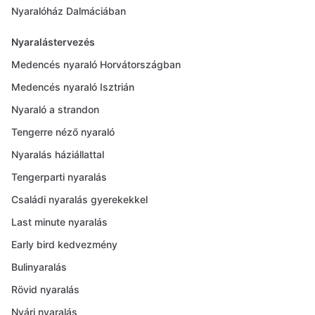
Nyaralóház Dalmáciában
Nyaralástervezés
Medencés nyaraló Horvátországban
Medencés nyaraló Isztrián
Nyaraló a strandon
Tengerre néző nyaraló
Nyaralás háziállattal
Tengerparti nyaralás
Családi nyaralás gyerekekkel
Last minute nyaralás
Early bird kedvezmény
Bulinyaralás
Rövid nyaralás
Nyári nyaralás