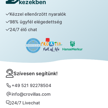
kezekben
Kézzel ellenőrzött nyaralók
98% ügyfél elégedettség
24/7 élő chat
Szívesen segítünk!
+49 521 92278504
info@crovillas.com
24/7 Livechat