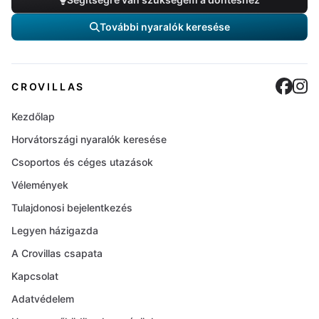
További nyaralók keresése
Cro
C
CROVILLAS
Kezdőlap
Horvátországi nyaralók keresése
Csoportos és céges utazások
Vélemények
Tulajdonosi bejelentkezés
Legyen házigazda
A Crovillas csapata
Kapcsolat
Adatvédelem