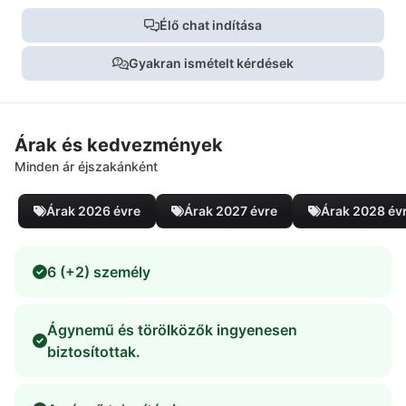
Élő chat indítása
Gyakran ismételt kérdések
Árak és kedvezmények
Minden ár éjszakánként
Árak 2026 évre
Árak 2027 évre
Árak 2028 év
6 (+2) személy
Ágynemű és törölközők ingyenesen
biztosítottak.