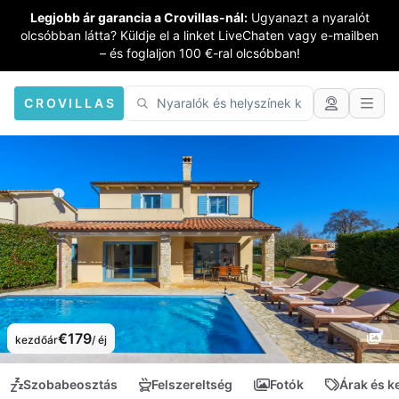
Legjobb ár garancia a Crovillas-nál:
Ugyanazt a nyaralót
olcsóbban látta? Küldje el a linket LiveChaten vagy e-mailben
– és foglaljon 100 €-ral olcsóbban!
CROVILLAS
€179
kezdőár
/ éj
Szobabeosztás
Felszereltség
Fotók
Árak és 