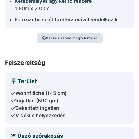
Kétszemélyes ágy két fő részére
1.80m x 2.00m
Ez a szoba saját fürdőszobával rendelkezik
Összes szoba megtekintése
Felszereltség
Terület
Wohnfläche (145 qm)
Ingatlan (500 qm)
Bekerített ingatlan
Vidéki elhelyezkedés
Úszó szórakozás