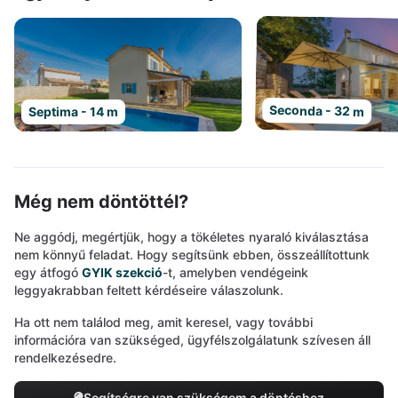
Seconda - 32 m
Septima - 14 m
Még nem döntöttél?
Ne aggódj, megértjük, hogy a tökéletes nyaraló kiválasztása
nem könnyű feladat. Hogy segítsünk ebben, összeállítottunk
egy átfogó
GYIK szekció
-t, amelyben vendégeink
leggyakrabban feltett kérdéseire válaszolunk.
Ha ott nem találod meg, amit keresel, vagy további
információra van szükséged, ügyfélszolgálatunk szívesen áll
rendelkezésedre.
Segítségre van szükségem a döntéshez