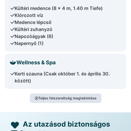
Kültéri medence (8 x 4 m, 1.40 m Tiefe)
Klórozott víz
Medence lépcső
Kültéri zuhanyzó
Napozóágyak (6)
Napernyő (1)
Wellness & Spa
Kerti szauna (Csak október 1. és április 30.
között)
Teljes felszereltség megtekintése
Az utazásod biztonságos