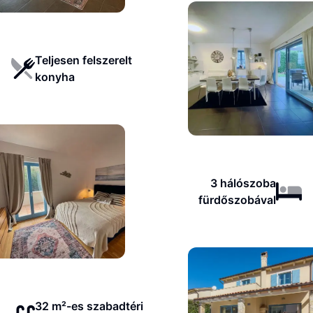
Teljesen felszerelt
konyha
3 hálószoba
fürdőszobával
32 m²-es szabadtéri