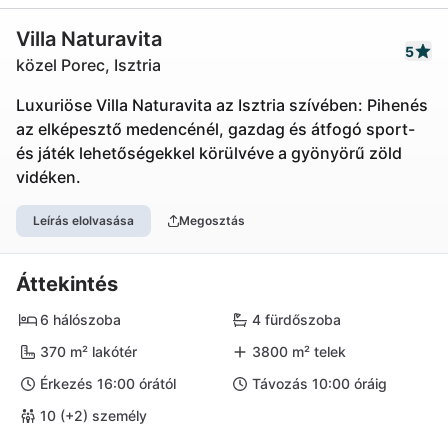
Villa Naturavita
5
közel Porec, Isztria
Luxuriöse Villa Naturavita az Isztria szívében: Pihenés
az elképesztő medencénél, gazdag és átfogó sport-
és játék lehetőségekkel körülvéve a gyönyörű zöld
vidéken.
Leírás elolvasása
Megosztás
Áttekintés
6 hálószoba
4 fürdőszoba
370 m² lakótér
3800 m² telek
Érkezés 16:00 órától
Távozás 10:00 óráig
10 (+2) személy