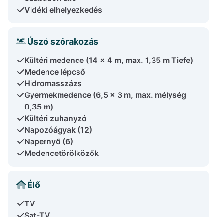
Vidéki elhelyezkedés
Úszó szórakozás
Kültéri medence (14 x 4 m, max. 1,35 m Tiefe)
Medence lépcső
Hidromasszázs
Gyermekmedence (6,5 x 3 m, max. mélység
0,35 m)
Kültéri zuhanyzó
Napozóágyak (12)
Napernyő (6)
Medencetörölközők
Élő
TV
Sat-TV