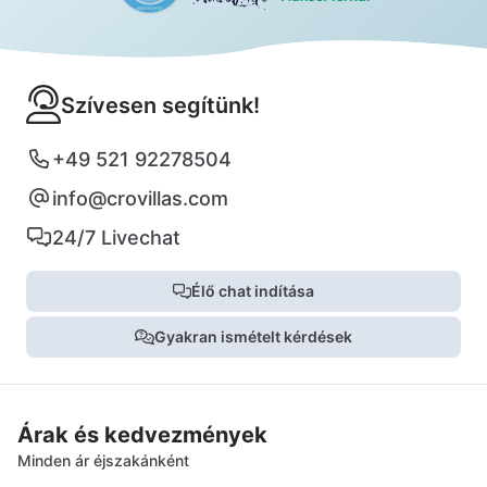
Szívesen segítünk!
+49 521 92278504
info@crovillas.com
24/7 Livechat
Élő chat indítása
Gyakran ismételt kérdések
Árak és kedvezmények
Minden ár éjszakánként