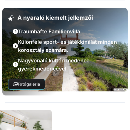
A nyaraló kiemelt jellemzői
Traumhafte Familienvilla
Különféle sport- és játékkínálat minden
korosztály számára.
Nagyvonalú kültéri medence
gyerekmedencével
Fotógaléria