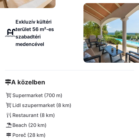
Exkluzív kültéri
terület 56 m²-es
szabadtéri
medencével
A közelben
Supermarket (700 m)
Lidl szupermarket (8 km)
Restaurant (8 km)
Beach (20 km)
Poreč (28 km)