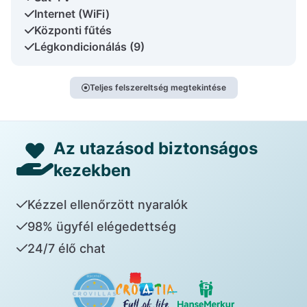
Internet (WiFi)
Központi fűtés
Légkondicionálás (9)
Teljes felszereltség megtekintése
Az utazásod biztonságos
kezekben
Kézzel ellenőrzött nyaralók
98% ügyfél elégedettség
24/7 élő chat