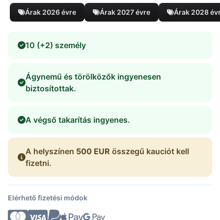
Árak 2026 évre
Árak 2027 évre
Árak 2028 év
10 (+2) személy
Ágynemű és törölközők ingyenesen
biztosítottak.
A végső takarítás ingyenes.
A helyszínen
500 EUR
összegű kauciót kell
fizetni.
Elérhető fizetési módok