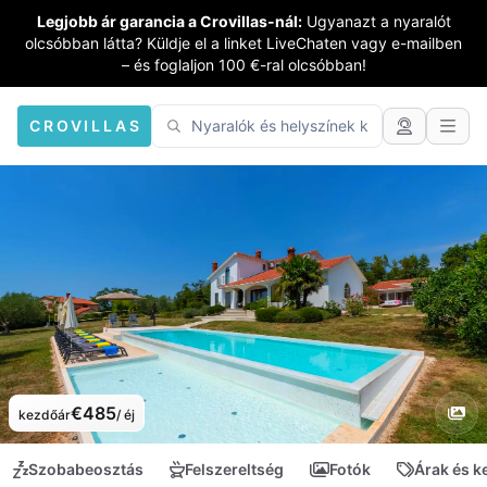
Legjobb ár garancia a Crovillas-nál:
Ugyanazt a nyaralót
olcsóbban látta? Küldje el a linket LiveChaten vagy e-mailben
– és foglaljon 100 €-ral olcsóbban!
CROVILLAS
€485
kezdőár
/ éj
Szobabeosztás
Felszereltség
Fotók
Árak és 