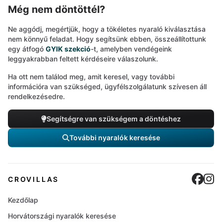
Még nem döntöttél?
Ne aggódj, megértjük, hogy a tökéletes nyaraló kiválasztása
nem könnyű feladat. Hogy segítsünk ebben, összeállítottunk
egy átfogó
GYIK szekció
-t, amelyben vendégeink
leggyakrabban feltett kérdéseire válaszolunk.
Ha ott nem találod meg, amit keresel, vagy további
információra van szükséged, ügyfélszolgálatunk szívesen áll
rendelkezésedre.
Segítségre van szükségem a döntéshez
További nyaralók keresése
Cro
C
CROVILLAS
Kezdőlap
Horvátországi nyaralók keresése