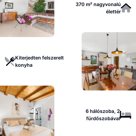
370 m² nagyvonalú
élettér
Kiterjedten felszerelt
konyha
6 hálószoba, 2
fürdőszobával