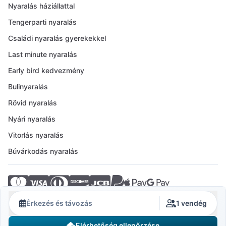
Nyaralás háziállattal
Tengerparti nyaralás
Családi nyaralás gyerekekkel
Last minute nyaralás
Early bird kedvezmény
Bulinyaralás
Rövid nyaralás
Nyári nyaralás
Vitorlás nyaralás
Búvárkodás nyaralás
© 2026 Crovillas GmbH
Érkezés és távozás
1 vendég
Elérhetőség ellenőrzése