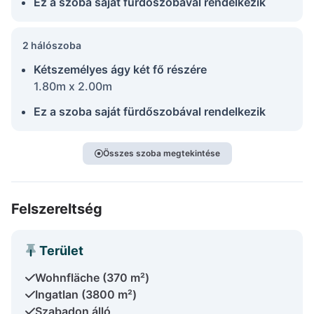
Ez a szoba saját fürdőszobával rendelkezik
2 hálószoba
Kétszemélyes ágy két fő részére
1.80m x 2.00m
Ez a szoba saját fürdőszobával rendelkezik
Összes szoba megtekintése
Felszereltség
Terület
Wohnfläche (370 m²)
Ingatlan (3800 m²)
Szabadon álló