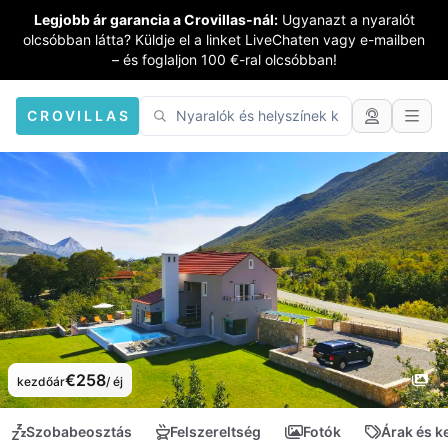
Legjobb ár garancia a Crovillas-nál:
Ugyanazt a nyaralót
olcsóbban látta? Küldje el a linket LiveChaten vagy e-mailben
– és foglaljon 100 €-ral olcsóbban!
CROVILLAS
€258
kezdőár
/ éj
Szobabeosztás
Felszereltség
Fotók
Árak és 