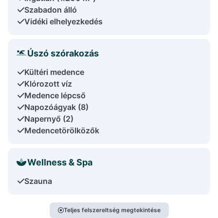
Szabadon álló
Vidéki elhelyezkedés
Úszó szórakozás
Kültéri medence
Klórozott víz
Medence lépcső
Napozóágyak (8)
Napernyő (2)
Medencetörölközők
Wellness & Spa
Szauna
Teljes felszereltség megtekintése