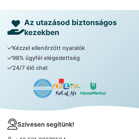
Az utazásod biztonságos
kezekben
Kézzel ellenőrzött nyaralók
98% ügyfél elégedettség
24/7 élő chat
Szívesen segítünk!