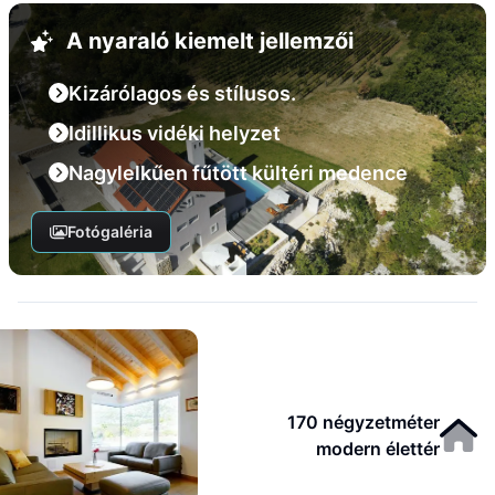
A nyaraló kiemelt jellemzői
Kizárólagos és stílusos.
Idillikus vidéki helyzet
Nagylelkűen fűtött kültéri medence
Fotógaléria
170 négyzetméter
modern élettér