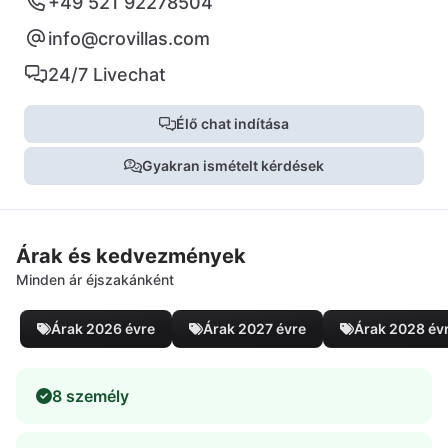
+49 521 92278504
info@crovillas.com
24/7 Livechat
Élő chat indítása
Gyakran ismételt kérdések
Árak és kedvezmények
Minden ár éjszakánként
Árak 2026 évre
Árak 2027 évre
Árak 2028 év
8 személy