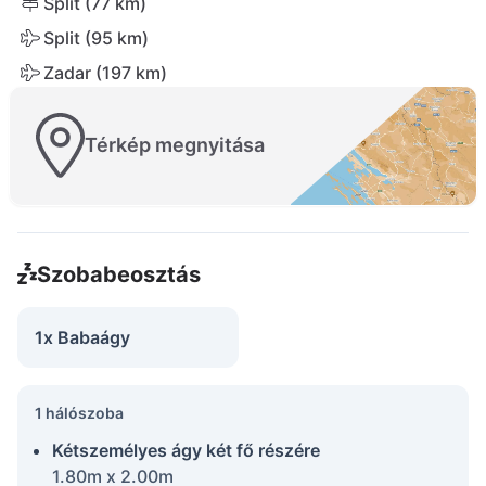
Split (77 km)
Split (95 km)
Zadar (197 km)
Térkép megnyitása
Szobabeosztás
1x Babaágy
1 hálószoba
Kétszemélyes ágy két fő részére
1.80m x 2.00m