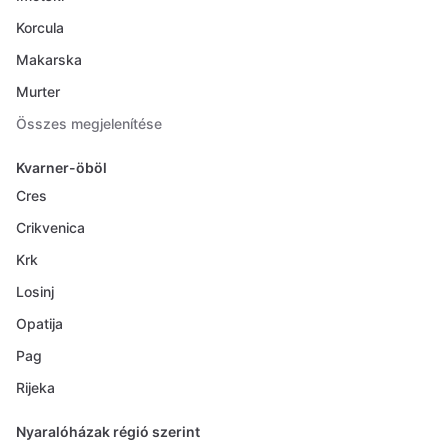
Korcula
Makarska
Murter
Összes megjelenítése
Kvarner-öböl
Cres
Crikvenica
Krk
Losinj
Opatija
Pag
Rijeka
Nyaralóházak régió szerint