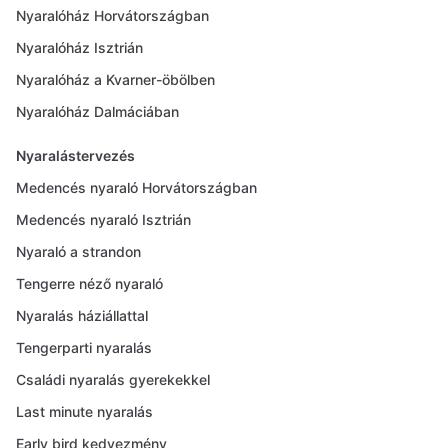
Nyaralóház Horvátországban
Nyaralóház Isztrián
Nyaralóház a Kvarner-öbölben
Nyaralóház Dalmáciában
Nyaralástervezés
Medencés nyaraló Horvátországban
Medencés nyaraló Isztrián
Nyaraló a strandon
Tengerre néző nyaraló
Nyaralás háziállattal
Tengerparti nyaralás
Családi nyaralás gyerekekkel
Last minute nyaralás
Early bird kedvezmény