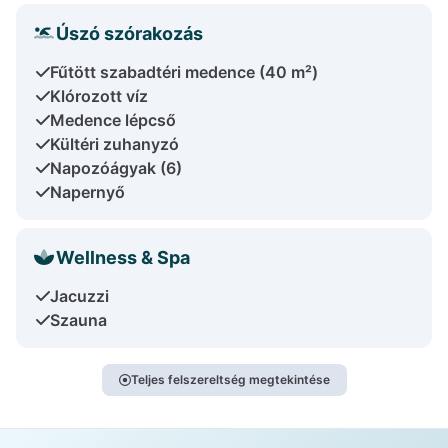
Úszó szórakozás
Fűtött szabadtéri medence (40 m²)
Klórozott víz
Medence lépcső
Kültéri zuhanyzó
Napozóágyak (6)
Napernyő
Wellness & Spa
Jacuzzi
Szauna
Teljes felszereltség megtekintése