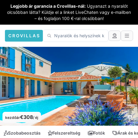
Legjobb ár garancia a Crovillas-nál:
Ugyanazt a nyaralót
olcsóbban látta? Küldje el a linket LiveChaten vagy e-mailben
– és foglaljon 100 €-ral olcsóbban!
CROVILLAS
€308
kezdőár
/ éj
Szobabeosztás
Felszereltség
Fotók
Árak és 