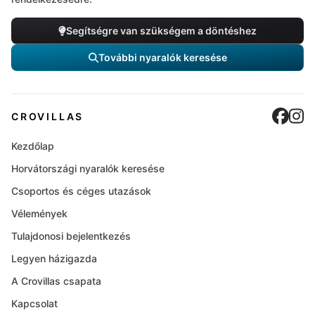
Segítségre van szükségem a döntéshez
További nyaralók keresése
Cro
C
CROVILLAS
Kezdőlap
Horvátországi nyaralók keresése
Csoportos és céges utazások
Vélemények
Tulajdonosi bejelentkezés
Legyen házigazda
A Crovillas csapata
Kapcsolat