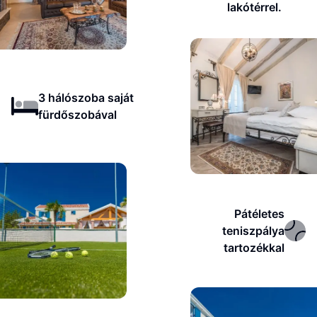
lakótérrel.
3 hálószoba saját
fürdőszobával
Pátéletes
teniszpálya
tartozékkal