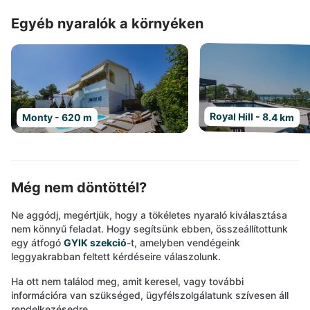
Egyéb nyaralók a környéken
Royal Hill - 8.4 km
Monty - 620 m
Még nem döntöttél?
Ne aggódj, megértjük, hogy a tökéletes nyaraló kiválasztása
nem könnyű feladat. Hogy segítsünk ebben, összeállítottunk
egy átfogó
GYIK szekció
-t, amelyben vendégeink
leggyakrabban feltett kérdéseire válaszolunk.
Ha ott nem találod meg, amit keresel, vagy további
információra van szükséged, ügyfélszolgálatunk szívesen áll
rendelkezésedre.