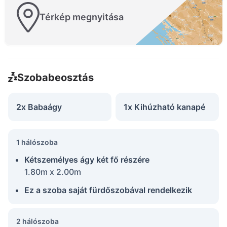
Térkép megnyitása
Szobabeosztás
2x Babaágy
1x Kihúzható kanapé
1 hálószoba
Kétszemélyes ágy két fő részére
1.80m x 2.00m
Ez a szoba saját fürdőszobával rendelkezik
2 hálószoba