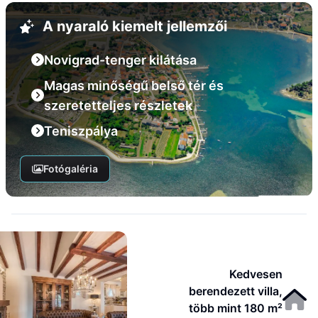
A nyaraló kiemelt jellemzői
Novigrad-tenger kilátása
Magas minőségű belső tér és
szeretetteljes részletek
Teniszpálya
Fotógaléria
Kedvesen
berendezett villa,
több mint 180 m²