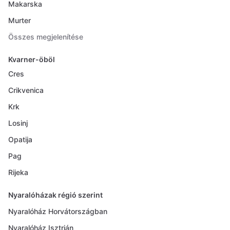
Makarska
Murter
Összes megjelenítése
Kvarner-öböl
Cres
Crikvenica
Krk
Losinj
Opatija
Pag
Rijeka
Nyaralóházak régió szerint
Nyaralóház Horvátországban
Nyaralóház Isztrián