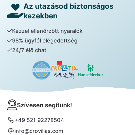
Az utazásod biztonságos
kezekben
Kézzel ellenőrzött nyaralók
98% ügyfél elégedettség
24/7 élő chat
Szívesen segítünk!
+49 521 92278504
info@crovillas.com