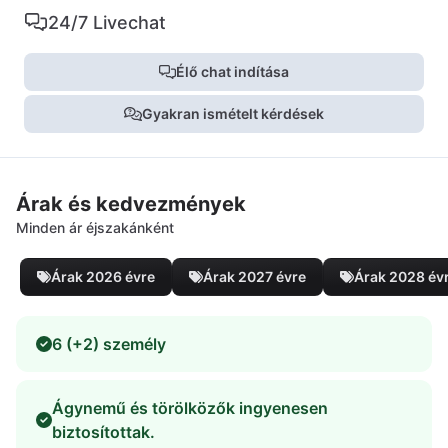
24/7 Livechat
Élő chat indítása
Gyakran ismételt kérdések
Árak és kedvezmények
Minden ár éjszakánként
Árak 2026 évre
Árak 2027 évre
Árak 2028 év
6 (+2) személy
Ágynemű és törölközők ingyenesen
biztosítottak.