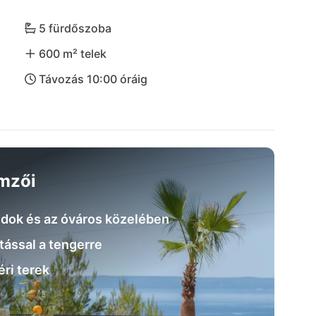
5 fürdőszoba
600 m² telek
Távozás 10:00 óráig
emzői
dok és az óváros közelében
tással a tengerre
éri terek