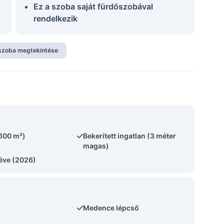
Ez a szoba saját fürdőszobával
rendelkezik
szoba megtekintése
(600 m²)
Bekerített ingatlan (3 méter
magas)
 éve (2026)
Medence lépcső