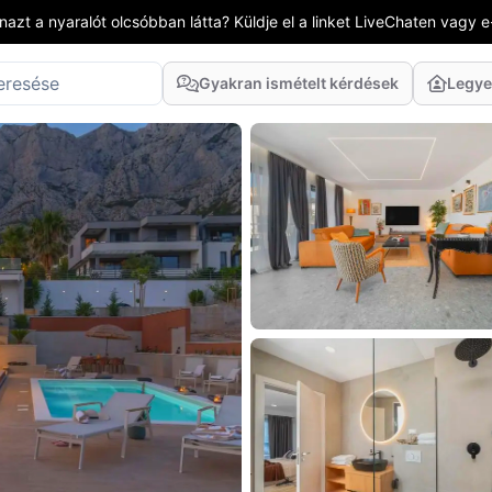
azt a nyaralót olcsóbban látta? Küldje el a linket LiveChaten vagy e
Gyakran ismételt kérdések
Legye