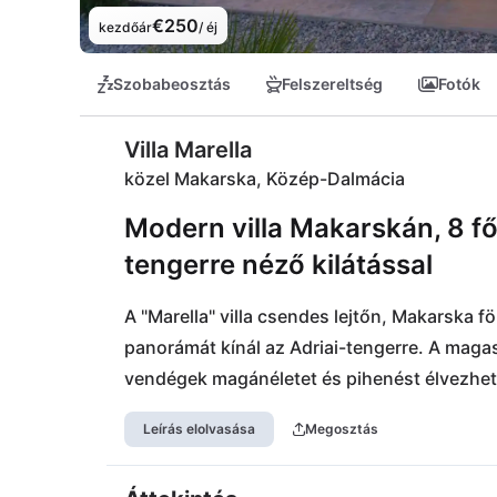
€250
kezdőár
/ éj
Szobabeosztás
Felszereltség
Fotók
Villa Marella
közel Makarska, Közép-Dalmácia
Modern villa Makarskán, 8 f
tengerre néző kilátással
A "Marella" villa csendes lejtőn, Makarska f
panorámát kínál az Adriai-tengerre. A mag
vendégek magánéletet és pihenést élvezhet
éttermekkel és kávézókkal rövid időn belül 
Leírás elolvasása
Megosztás