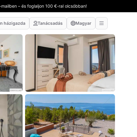
-mailben – és foglaljon 100 €-ral olcsóbban!
n házigazda
Tanácsadás
Magyar