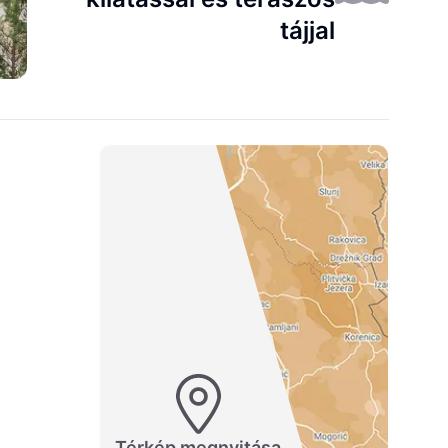
tájjal
Térkép megnyitása