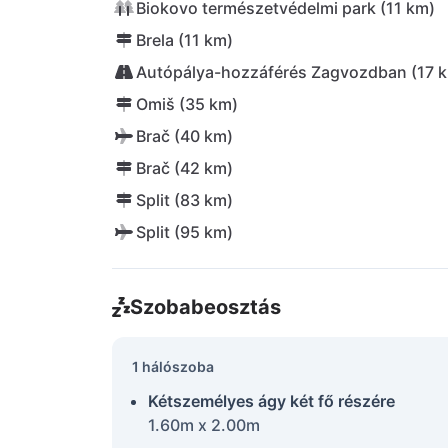
Biokovo természetvédelmi park (11 km)
Brela (11 km)
Autópálya-hozzáférés Zagvozdban (17 
Omiš (35 km)
Brač (40 km)
Brač (42 km)
Split (83 km)
Split (95 km)
Szobabeosztás
1 hálószoba
Kétszemélyes ágy két fő részére
1.60m x 2.00m