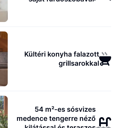
Kültéri konyha falazott
grillsarokkal
54 m²-es sósvizes
medence tengerre néző
kilátással és teraszos