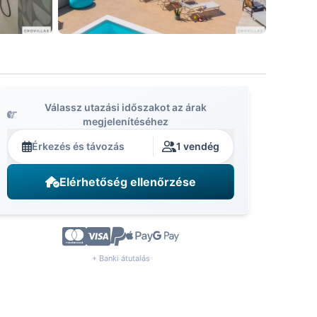
Válassz utazási időszakot az árak
megjelenítéséhez
Érkezés és távozás
1 vendég
Elérhetőség ellenőrzése
+ Banki átutalás