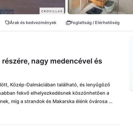
Árak és kedvezmények
Foglaltság / Elérhetőség
ő részére, nagy medencével és
ölött, Közép-Dalmáciában található, és lenyűgöző 
asabban fekvő elhelyezkedésnek köszönhetően a 
nek, míg a strandok és Makarska élénk óvárosa 
elérhetők.