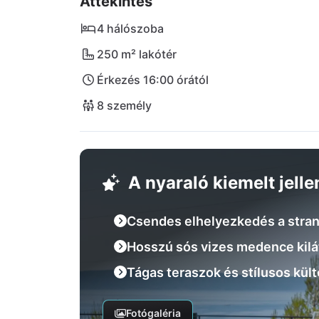
Áttekintés
4 hálószoba
250 m² lakótér
Érkezés 16:00 órától
8 személy
A nyaraló kiemelt jell
Csendes elhelyezkedés a stran
Hosszú sós vizes medence kilá
Tágas teraszok és stílusos kült
Fotógaléria