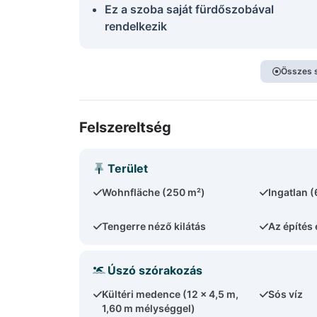
Ez a szoba saját fürdőszobával
rendelkezik
Összes 
Felszereltség
Terület
Wohnfläche (250 m²)
Ingatlan 
Tengerre néző kilátás
Az építés
Úszó szórakozás
Kültéri medence (12 x 4,5 m,
Sós víz
1,60 m mélységgel)