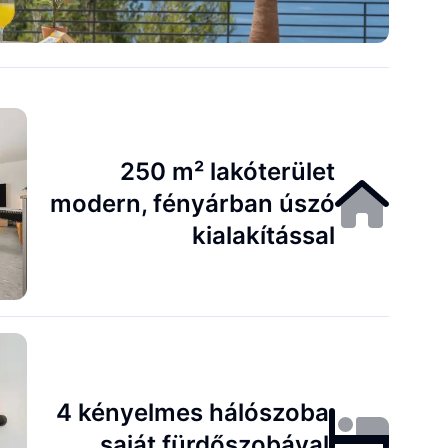
250 m² lakóterület
modern, fényárban úszó
kialakítással
4 kényelmes hálószoba
saját fürdőszobával