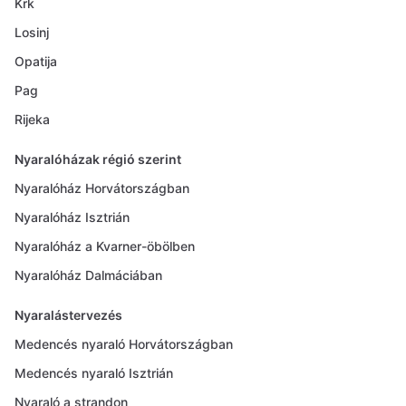
Krk
Losinj
Opatija
Pag
Rijeka
Nyaralóházak régió szerint
Nyaralóház Horvátországban
Nyaralóház Isztrián
Nyaralóház a Kvarner-öbölben
Nyaralóház Dalmáciában
Nyaralástervezés
Medencés nyaraló Horvátországban
Medencés nyaraló Isztrián
Nyaraló a strandon