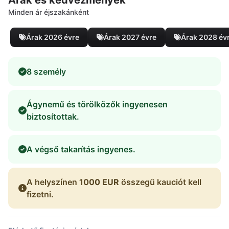
Minden ár éjszakánként
Árak 2026 évre
Árak 2027 évre
Árak 2028 év
8 személy
Ágynemű és törölközők ingyenesen
biztosítottak.
A végső takarítás ingyenes.
A helyszínen
1000 EUR
összegű kauciót kell
fizetni.