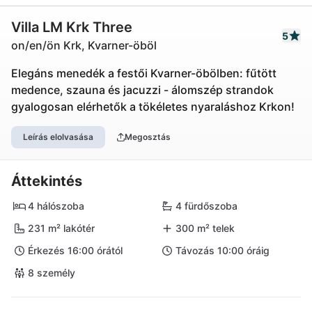
Villa LM Krk Three
5
on/en/ön Krk, Kvarner-öböl
Elegáns menedék a festői Kvarner-öbölben: fűtött
medence, szauna és jacuzzi - álomszép strandok
gyalogosan elérhetők a tökéletes nyaraláshoz Krkon!
Leírás elolvasása
Megosztás
Áttekintés
4 hálószoba
4 fürdőszoba
231 m² lakótér
300 m² telek
Érkezés 16:00 órától
Távozás 10:00 óráig
8 személy