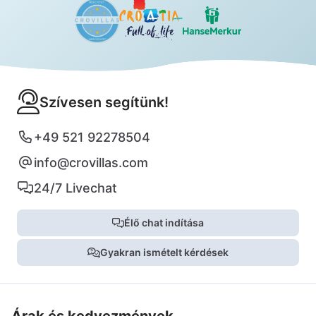
Szívesen segítünk!
+49 521 92278504
info@crovillas.com
24/7 Livechat
Élő chat indítása
Gyakran ismételt kérdések
Árak és kedvezmények