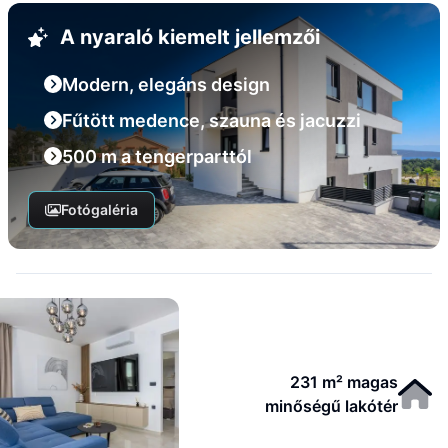
A nyaraló kiemelt jellemzői
Modern, elegáns design
Fűtött medence, szauna és jacuzzi
500 m a tengerparttól
Fotógaléria
231 m² magas
minőségű lakótér