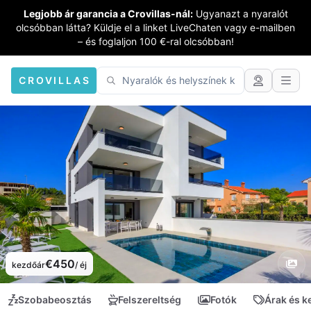
Legjobb ár garancia a Crovillas-nál:
Ugyanazt a nyaralót
olcsóbban látta? Küldje el a linket LiveChaten vagy e-mailben
– és foglaljon 100 €-ral olcsóbban!
CROVILLAS
€450
kezdőár
/ éj
Szobabeosztás
Felszereltség
Fotók
Árak és 