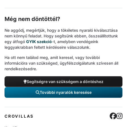
Még nem döntöttél?
Ne aggódj, megértjük, hogy a tökéletes nyaraló kiválasztása
nem könnyű feladat. Hogy segítsünk ebben, összeállítottunk
egy átfogó
GYIK szekció
-t, amelyben vendégeink
leggyakrabban feltett kérdéseire válaszolunk.
Ha ott nem találod meg, amit keresel, vagy további
információra van szükséged, ügyfélszolgálatunk szívesen áll
rendelkezésedre.
Segítségre van szükségem a döntéshez
További nyaralók keresése
Cro
C
CROVILLAS