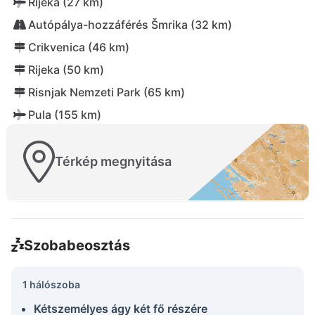
Rijeka (27 km)
Autópálya-hozzáférés Šmrika (32 km)
Crikvenica (46 km)
Rijeka (50 km)
Risnjak Nemzeti Park (65 km)
Pula (155 km)
Térkép megnyitása
Szobabeosztás
1 hálószoba
Kétszemélyes ágy két fő részére