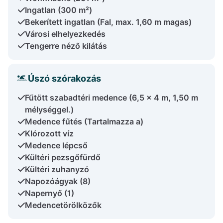
Ingatlan (300 m²)
Bekerített ingatlan (Fal, max. 1,60 m magas)
Városi elhelyezkedés
Tengerre néző kilátás
Úszó szórakozás
Fűtött szabadtéri medence (6,5 x 4 m, 1,50 m
mélységgel.)
Medence fűtés (Tartalmazza a)
Klórozott víz
Medence lépcső
Kültéri pezsgőfürdő
Kültéri zuhanyzó
Napozóágyak (8)
Napernyő (1)
Medencetörölközők