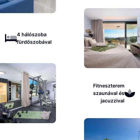
4 hálószoba
fürdőszobával
Fitneszterem
szaunával és
jacuzzival