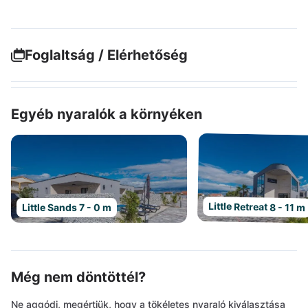
Foglaltság / Elérhetőség
Egyéb nyaralók a környéken
Little Retreat 8 - 11 m
Little Sands 7 - 0 m
Még nem döntöttél?
Ne aggódj, megértjük, hogy a tökéletes nyaraló kiválasztása