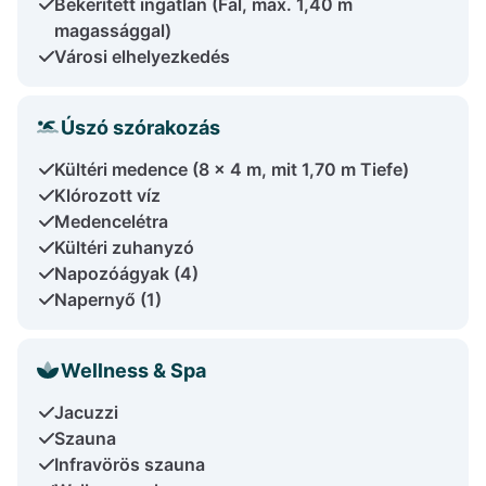
Bekerített ingatlan (Fal, max. 1,40 m
magassággal)
Városi elhelyezkedés
Úszó szórakozás
Kültéri medence (8 x 4 m, mit 1,70 m Tiefe)
Klórozott víz
Medencelétra
Kültéri zuhanyzó
Napozóágyak (4)
Napernyő (1)
Wellness & Spa
Jacuzzi
Szauna
Infravörös szauna