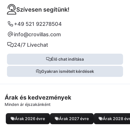
Szívesen segítünk!
+49 521 92278504
info@crovillas.com
24/7 Livechat
Élő chat indítása
Gyakran ismételt kérdések
Árak és kedvezmények
Minden ár éjszakánként
Árak 2026 évre
Árak 2027 évre
Árak 2028 év