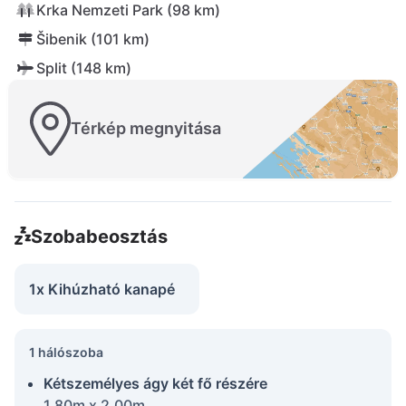
Krka Nemzeti Park (98 km)
Šibenik (101 km)
Split (148 km)
Térkép megnyitása
Szobabeosztás
1x Kihúzható kanapé
1 hálószoba
Kétszemélyes ágy két fő részére
1.80m x 2.00m