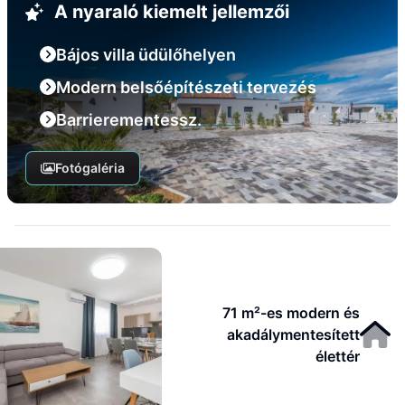
A nyaraló kiemelt jellemzői
Bájos villa üdülőhelyen
Modern belsőépítészeti tervezés
Barrierementessz.
Fotógaléria
71 m²-es modern és
akadálymentesített
élettér