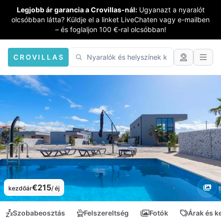
Legjobb ár garancia a Crovillas-nál:
Ugyanazt a nyaralót
olcsóbban látta? Küldje el a linket LiveChaten vagy e-mailben
– és foglaljon 100 €-ral olcsóbban!
CROVILLAS
€215
kezdőár
/ éj
Szobabeosztás
Felszereltség
Fotók
Árak és 