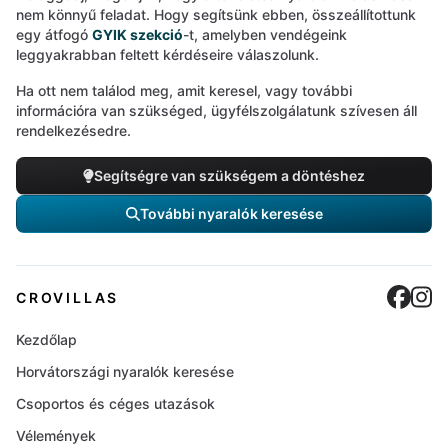
nem könnyű feladat. Hogy segítsünk ebben, összeállítottunk
egy átfogó
GYIK szekció
-t, amelyben vendégeink
leggyakrabban feltett kérdéseire válaszolunk.
Ha ott nem találod meg, amit keresel, vagy további
információra van szükséged, ügyfélszolgálatunk szívesen áll
rendelkezésedre.
Segítségre van szükségem a döntéshez
További nyaralók keresése
Cro
C
CROVILLAS
Kezdőlap
Horvátországi nyaralók keresése
Csoportos és céges utazások
Vélemények