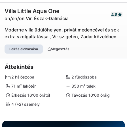
Villa Little Aqua One
4.8
on/en/ön Vir, Észak-Dalmácia
Moderne villa üdülőhelyen, privát medencével és sok
extra szolgáltatással, Vir szigetén, Zadar közelében.
Leírás elolvasása
Megosztás
Áttekintés
2 hálószoba
2 fürdőszoba
71 m² lakótér
350 m² telek
Érkezés 16:00 órától
Távozás 10:00 óráig
4 (+2) személy