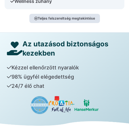
Wellness zuhany
Teljes felszereltség megtekintése
Az utazásod biztonságos
kezekben
Kézzel ellenőrzött nyaralók
98% ügyfél elégedettség
24/7 élő chat