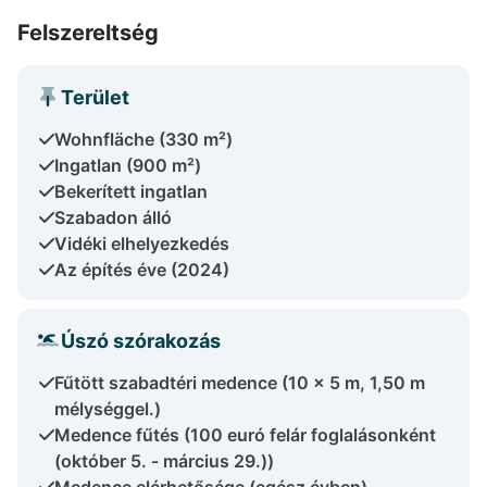
Felszereltség
Terület
Wohnfläche (330 m²)
Ingatlan (900 m²)
Bekerített ingatlan
Szabadon álló
Vidéki elhelyezkedés
Az építés éve (2024)
Úszó szórakozás
Fűtött szabadtéri medence (10 x 5 m, 1,50 m
mélységgel.)
Medence fűtés (100 euró felár foglalásonként
(október 5. - március 29.))
Medence elérhetősége (egész évben)