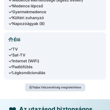
Medence lépcső
Gyermekmedence
Kültéri zuhanyzó
Napozóágyak (8)
Élő
TV
Sat-TV
Internet (WiFi)
Padlófűtés
Légkondicionálás
Teljes felszereltség megtekintése
Az utazásod biztonságos