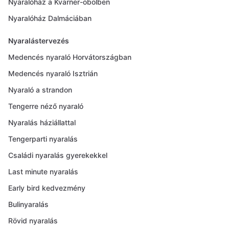
Nyaralóház a Kvarner-öbölben
Nyaralóház Dalmáciában
Nyaralástervezés
Medencés nyaraló Horvátországban
Medencés nyaraló Isztrián
Nyaraló a strandon
Tengerre néző nyaraló
Nyaralás háziállattal
Tengerparti nyaralás
Családi nyaralás gyerekekkel
Last minute nyaralás
Early bird kedvezmény
Bulinyaralás
Rövid nyaralás