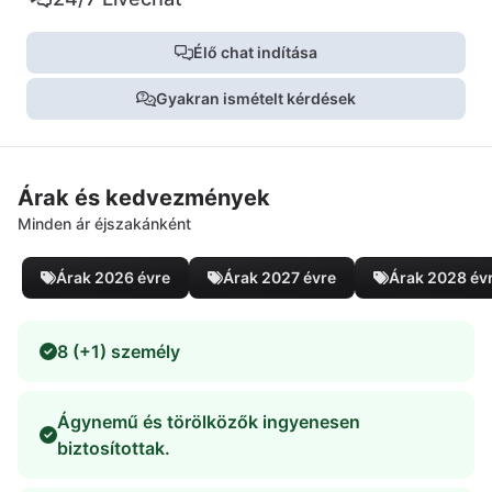
Élő chat indítása
Gyakran ismételt kérdések
Árak és kedvezmények
Minden ár éjszakánként
Árak 2026 évre
Árak 2027 évre
Árak 2028 év
8 (+1) személy
Ágynemű és törölközők ingyenesen
biztosítottak.