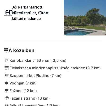
Jól karbantartott
kültéri terület, fűtött
kültéri medence
A közelben
Konoba Klarići étterem (3,5 km)
Élelmiszer a mindennapi szükségletekhez (3,7 km)
Szupermarket Plodine (7 km)
Vodnjan (7 km)
Fažana (12 km)
Fažana strand (13 km)
Brijuni Nemzeti Park (17 km)