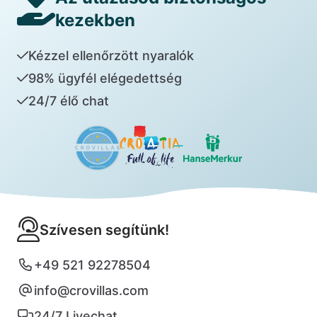
kezekben
Kézzel ellenőrzött nyaralók
98% ügyfél elégedettség
24/7 élő chat
Szívesen segítünk!
+49 521 92278504
info@crovillas.com
24/7 Livechat