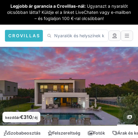
Legjobb ár garancia a Crovillas-nál:
Ugyanazt a nyaralót
olcsóbban látta? Küldje el a linket LiveChaten vagy e-mailben
– és foglaljon 100 €-ral olcsóbban!
CROVILLAS
€310
kezdőár
/ éj
Szobabeosztás
Felszereltség
Fotók
Árak és 