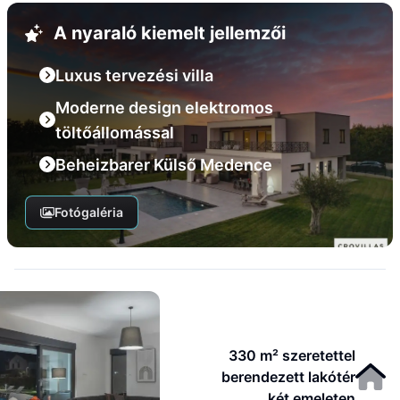
A nyaraló kiemelt jellemzői
Luxus tervezési villa
Moderne design elektromos
töltőállomással
Beheizbarer Külső Medence
Fotógaléria
330 m² szeretettel
berendezett lakótér
két emeleten