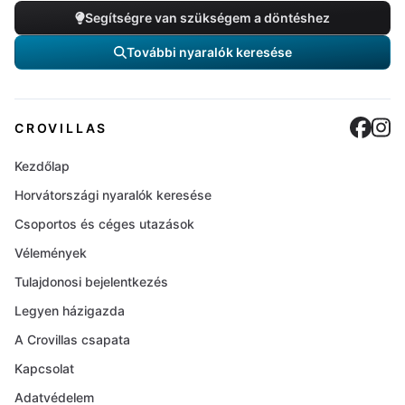
Segítségre van szükségem a döntéshez
További nyaralók keresése
Cro
C
CROVILLAS
Kezdőlap
Horvátországi nyaralók keresése
Csoportos és céges utazások
Vélemények
Tulajdonosi bejelentkezés
Legyen házigazda
A Crovillas csapata
Kapcsolat
Adatvédelem