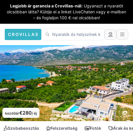
Legjobb ár garancia a Crovillas-nál:
Ugyanazt a nyaralót
olcsóbban látta? Küldje el a linket LiveChaten vagy e-mailben
– és foglaljon 100 €-ral olcsóbban!
CROVILLAS
€280
kezdőár
/ éj
Szobabeosztás
Felszereltség
Fotók
Árak és 