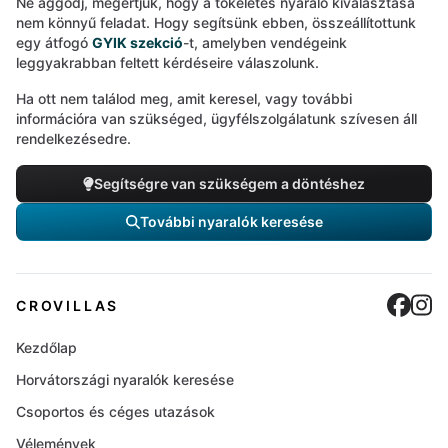
Ne aggódj, megértjük, hogy a tökéletes nyaraló kiválasztása
nem könnyű feladat. Hogy segítsünk ebben, összeállítottunk
egy átfogó
GYIK szekció
-t, amelyben vendégeink
leggyakrabban feltett kérdéseire válaszolunk.
Ha ott nem találod meg, amit keresel, vagy további
információra van szükséged, ügyfélszolgálatunk szívesen áll
rendelkezésedre.
Segítségre van szükségem a döntéshez
További nyaralók keresése
Cro
C
CROVILLAS
Kezdőlap
Horvátországi nyaralók keresése
Csoportos és céges utazások
Vélemények