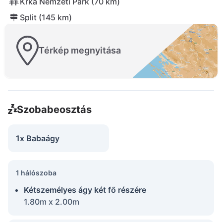
Krka Nemzeti Park (70 km)
Split (145 km)
Térkép megnyitása
Szobabeosztás
1x Babaágy
1 hálószoba
Kétszemélyes ágy két fő részére
1.80m x 2.00m