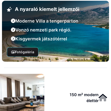
A nyaraló kiemelt jellemzői
Moderne Villa a tengerparton
Vonzó nemzeti park régió.
Kisgyermek játszótérrel
Fotógaléria
150 m² modern
élettér