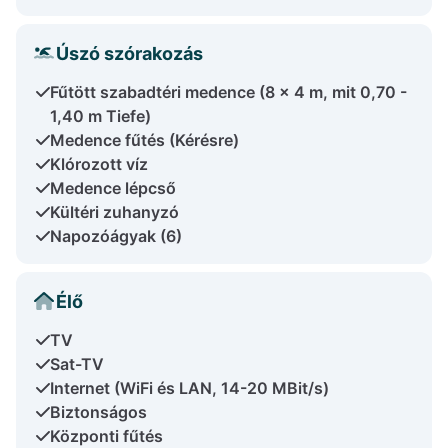
Úszó szórakozás
Fűtött szabadtéri medence (8 x 4 m, mit 0,70 -
1,40 m Tiefe)
Medence fűtés (Kérésre)
Klórozott víz
Medence lépcső
Kültéri zuhanyzó
Napozóágyak (6)
Élő
TV
Sat-TV
Internet (WiFi és LAN, 14-20 MBit/s)
Biztonságos
Központi fűtés