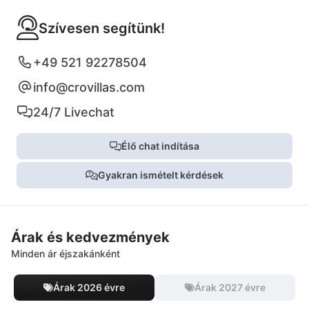
Szívesen segítünk!
+49 521 92278504
info@crovillas.com
24/7 Livechat
Élő chat indítása
Gyakran ismételt kérdések
Árak és kedvezmények
Minden ár éjszakánként
Árak 2026 évre
Árak 2027 évre