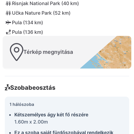
Risnjak National Park (40 km)
Učka Nature Park (52 km)
Pula (134 km)
Pula (136 km)
Térkép megnyitása
Szobabeosztás
1 hálószoba
Kétszemélyes ágy két fő részére
1.60m x 2.00m
Ez a szoba saját fürdőszobával rendelkezik