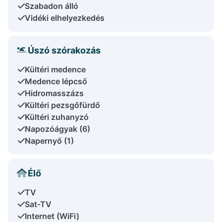
Szabadon álló
Vidéki elhelyezkedés
Úszó szórakozás
Kültéri medence
Medence lépcső
Hidromasszázs
Kültéri pezsgőfürdő
Kültéri zuhanyzó
Napozóágyak (6)
Napernyő (1)
Élő
TV
Sat-TV
Internet (WiFi)