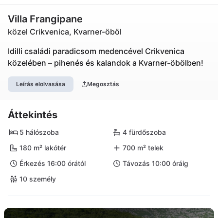
Villa Frangipane
közel Crikvenica, Kvarner-öböl
Idilli családi paradicsom medencével Crikvenica
közelében – pihenés és kalandok a Kvarner-öbölben!
Leírás elolvasása
Megosztás
Áttekintés
5 hálószoba
4 fürdőszoba
180 m² lakótér
700 m² telek
Érkezés 16:00 órától
Távozás 10:00 óráig
10 személy