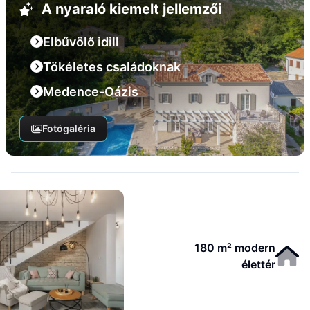
A nyaraló kiemelt jellemzői
Elbűvölő idill
Tökéletes családoknak
Medence-Oázis
Fotógaléria
180 m² modern
élettér