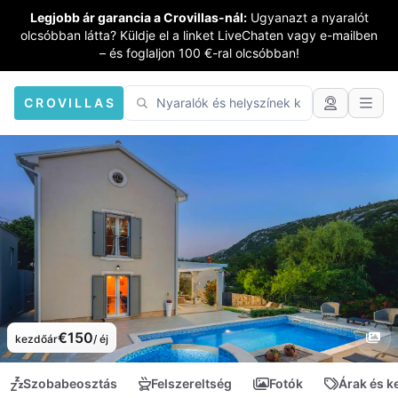
Legjobb ár garancia a Crovillas-nál:
Ugyanazt a nyaralót
olcsóbban látta? Küldje el a linket LiveChaten vagy e-mailben
– és foglaljon 100 €-ral olcsóbban!
CROVILLAS
€150
kezdőár
/ éj
Szobabeosztás
Felszereltség
Fotók
Árak és 