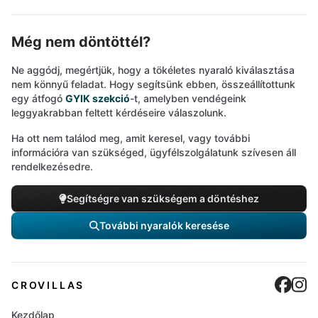
Még nem döntöttél?
Ne aggódj, megértjük, hogy a tökéletes nyaraló kiválasztása
nem könnyű feladat. Hogy segítsünk ebben, összeállítottunk
egy átfogó
GYIK szekció
-t, amelyben vendégeink
leggyakrabban feltett kérdéseire válaszolunk.
Ha ott nem találod meg, amit keresel, vagy további
információra van szükséged, ügyfélszolgálatunk szívesen áll
rendelkezésedre.
Segítségre van szükségem a döntéshez
További nyaralók keresése
Cro
C
CROVILLAS
Kezdőlap