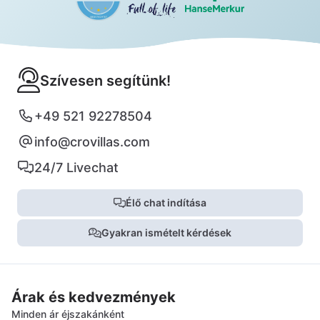
Szívesen segítünk!
+49 521 92278504
info@crovillas.com
24/7 Livechat
Élő chat indítása
Gyakran ismételt kérdések
Árak és kedvezmények
Minden ár éjszakánként