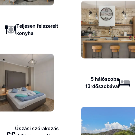
Teljesen felszerelt
konyha
5 hálószoba
fürdőszobával
Úszási szórakozás