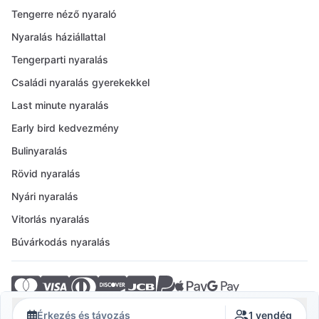
Tengerre néző nyaraló
Nyaralás háziállattal
Tengerparti nyaralás
Családi nyaralás gyerekekkel
Last minute nyaralás
Early bird kedvezmény
Bulinyaralás
Rövid nyaralás
Nyári nyaralás
Vitorlás nyaralás
Búvárkodás nyaralás
© 2026 Crovillas GmbH
Érkezés és távozás
1 vendég