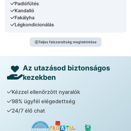
Padlófűtés
Kandalló
Fakályha
Légkondicionálás
Teljes felszereltség megtekintése
Az utazásod biztonságos
kezekben
Kézzel ellenőrzött nyaralók
98% ügyfél elégedettség
24/7 élő chat