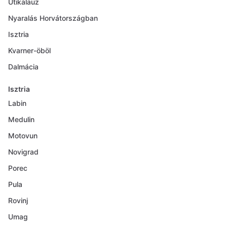
Útikalauz
Nyaralás Horvátországban
Isztria
Kvarner-öböl
Dalmácia
Isztria
Labin
Medulin
Motovun
Novigrad
Porec
Pula
Rovinj
Umag