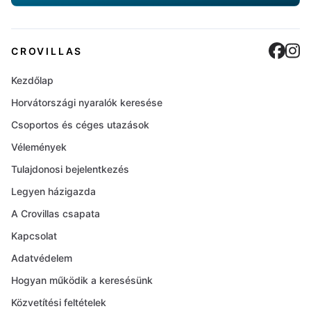
Cro
C
CROVILLAS
Kezdőlap
Horvátországi nyaralók keresése
Csoportos és céges utazások
Vélemények
Tulajdonosi bejelentkezés
Legyen házigazda
A Crovillas csapata
Kapcsolat
Adatvédelem
Hogyan működik a keresésünk
Közvetítési feltételek