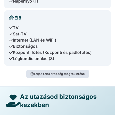
Napernyő (1)
Élő
TV
Sat-TV
Internet (LAN és WiFi)
Biztonságos
Központi fűtés (Központi és padlófűtés)
Légkondicionálás (3)
Teljes felszereltség megtekintése
Az utazásod biztonságos
kezekben