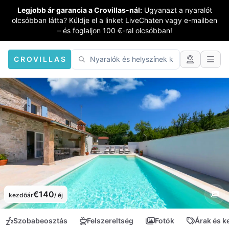
Legjobb ár garancia a Crovillas-nál:
Ugyanazt a nyaralót
olcsóbban látta? Küldje el a linket LiveChaten vagy e-mailben
– és foglaljon 100 €-ral olcsóbban!
CROVILLAS
€140
kezdőár
/ éj
Szobabeosztás
Felszereltség
Fotók
Árak és 