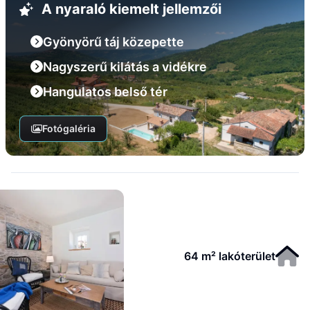
A nyaraló kiemelt jellemzői
Gyönyörű táj közepette
Nagyszerű kilátás a vidékre
Hangulatos belső tér
Fotógaléria
64 m² lakóterület