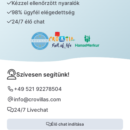
Kézzel ellenőrzött nyaralók
98% ügyfél elégedettség
24/7 élő chat
Szívesen segítünk!
+49 521 92278504
info@crovillas.com
24/7 Livechat
Élő chat indítása