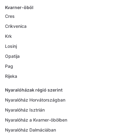
Kvarner-öböl
Cres
Crikvenica
Krk
Losinj
Opatija
Pag
Rijeka
Nyaralóházak régió szerint
Nyaralóház Horvátországban
Nyaralóház Isztrián
Nyaralóház a Kvarner-öbölben
Nyaralóház Dalmáciában