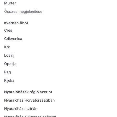
Murter
Összes megjelenítése
Kvarner-öböl
Cres
Crikvenica
Krk
Losinj
Opatija
Pag
Rijeka
Nyaralóházak régió szerint
Nyaralóház Horvátországban
Nyaralóház Isztrián
Nyaralóház a Kvarner-öbölben