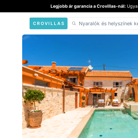
Legjobb ár garancia a Crovillas-nál:
Ugyan
CROVILLAS