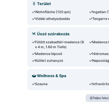
Terület
Wohnfläche (120 qm)
Ingatlan 
Vidéki elhelyezkedés
Tengerre 
Úszó szórakozás
Fűtött szabadtéri medence (8
Medence 
x 4 m, 1.60 m Tiefe)
Medence lépcső
Hidromas
Kültéri zuhanyzó
Napozóág
Wellness & Spa
Szauna
Infravörö
Teljes fels