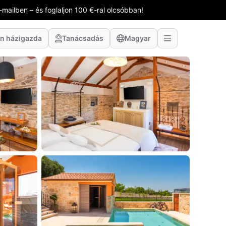
-mailben – és foglaljon 100 €-ral olcsóbban!
n házigazda
Tanácsadás
Magyar