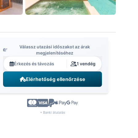
Válassz utazási időszakot az árak
megjelenítéséhez
Érkezés és távozás
1 vendég
Elérhetőség ellenőrzése
+ Banki átutalás