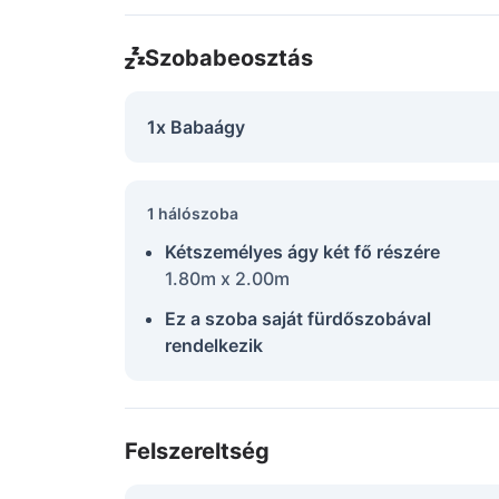
Szobabeosztás
1x Babaágy
1 hálószoba
Kétszemélyes ágy két fő részére
1.80m x 2.00m
Ez a szoba saját fürdőszobával
rendelkezik
Felszereltség