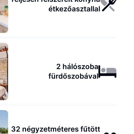
étkezőasztallal
2 hálószoba
fürdőszobával
32 négyzetméteres fűtött