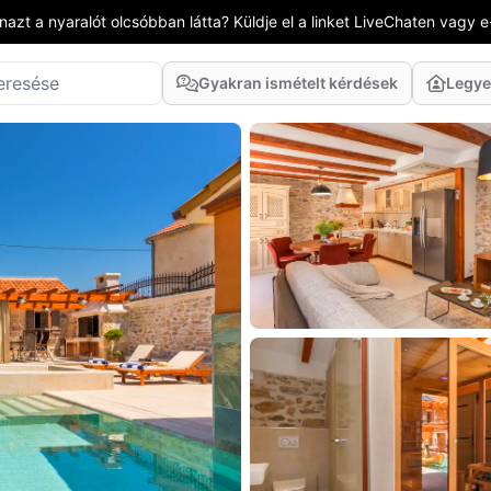
azt a nyaralót olcsóbban látta? Küldje el a linket LiveChaten vagy e
Gyakran ismételt kérdések
Legye