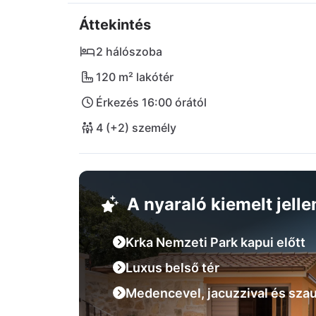
sok régi erődromromot megcsodáljatok. A vi
Áttekintés
Nemzeti Parkot autó nélkül is felfedezni és 
érzékeny vendég számára érdemes ellátogatn
2 hálószoba
múzeumot és galériát is. A legközelebbi nemz
120 m² lakótér
km-re van.
Érkezés 16:00 órától
4 (+2) személy
A nyaraló kiemelt jell
Krka Nemzeti Park kapui előtt
Luxus belső tér
Medencevel, jacuzzival és szau