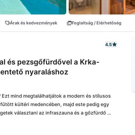
Árak és kedvezmények
Foglaltság / Elérhetőség
4.5
al és pezsgőfürdővel a Krka-
hentető nyaraláshoz
Ezt mind megtalálhatjátok a modern és stílusos 
 fűtött kültéri medencében, majd este pedig egy 
etek választani az infraszauna és a gőzfürdő 
 teljesen kikapcsolódni! Közvetlenül a Krka Nemzeti 
ljátok magatokat, hogy csodálatos vízeséseket és 