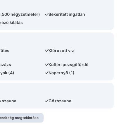
(1,500 négyzetméter)
Bekerített ingatlan
néző kilátás
fűtés
Klórozott víz
százs
Kültéri pezsgőfürdő
yak (4)
Napernyő (1)
s szauna
Gőzszauna
zereltség megtekintése