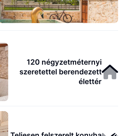
120 négyzetméternyi
szeretettel berendezett
élettér
Teljesen felszerelt konyha