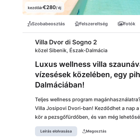
€280
kezdőár
/ éj
Szobabeosztás
Felszereltség
Fotók
Villa Dvor di Sogno 2
közel Sibenik, Észak-Dalmácia
Luxus wellness villa szaunáv
vízesések közelében, egy pi
Dalmáciában!
Teljes wellness program magánhasználatra? 
Villa Josipovi Dvori-ban! Kezdődhet a nap a
kör a pezsgőfürdőben, és van még lehetőség
között is. Itt nincs más választásotok, mint
Leírás elolvasása
Megosztás
Park és a Skradin tengeröböl kapujában talá