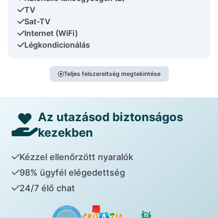
TV
Sat-TV
Internet (WiFi)
Légkondicionálás
Teljes felszereltség megtekintése
Az utazásod biztonságos
kezekben
Kézzel ellenőrzött nyaralók
98% ügyfél elégedettség
24/7 élő chat