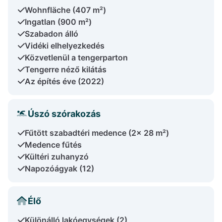
Wohnfläche (407 m²)
Ingatlan (900 m²)
Szabadon álló
Vidéki elhelyezkedés
Közvetlenül a tengerparton
Tengerre néző kilátás
Az építés éve (2022)
Úszó szórakozás
Fűtött szabadtéri medence (2x 28 m²)
Medence fűtés
Kültéri zuhanyzó
Napozóágyak (12)
Élő
Különálló lakóegységek (2)