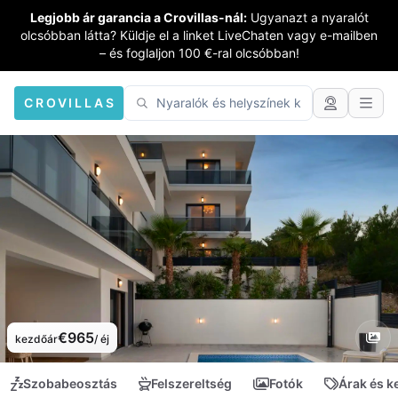
Legjobb ár garancia a Crovillas-nál:
Ugyanazt a nyaralót
olcsóbban látta? Küldje el a linket LiveChaten vagy e-mailben
– és foglaljon 100 €-ral olcsóbban!
CROVILLAS
€965
kezdőár
/ éj
Szobabeosztás
Felszereltség
Fotók
Árak és 