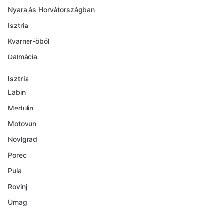
Nyaralás Horvátországban
Isztria
Kvarner-öböl
Dalmácia
Isztria
Labin
Medulin
Motovun
Novigrad
Porec
Pula
Rovinj
Umag