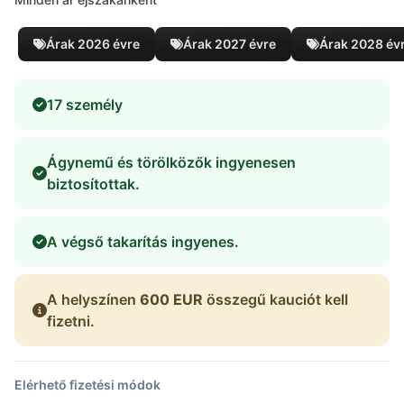
Árak 2026 évre
Árak 2027 évre
Árak 2028 év
17 személy
Ágynemű és törölközők ingyenesen
biztosítottak.
A végső takarítás ingyenes.
A helyszínen
600 EUR
összegű kauciót kell
fizetni.
Elérhető fizetési módok