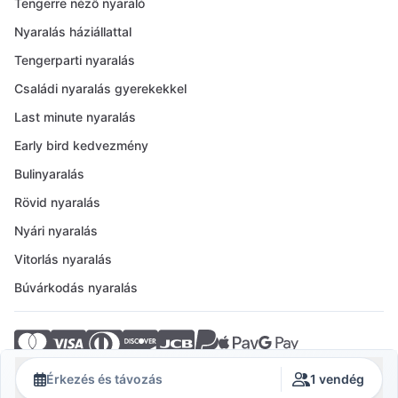
Tengerre néző nyaraló
Nyaralás háziállattal
Tengerparti nyaralás
Családi nyaralás gyerekekkel
Last minute nyaralás
Early bird kedvezmény
Bulinyaralás
Rövid nyaralás
Nyári nyaralás
Vitorlás nyaralás
Búvárkodás nyaralás
© 2026 Crovillas GmbH
Érkezés és távozás
1 vendég