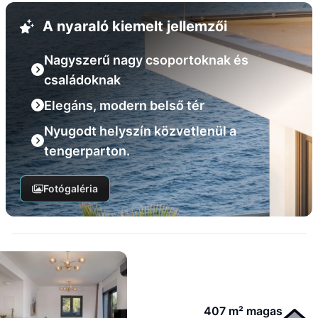
A nyaraló kiemelt jellemzői
Nagyszerű nagy csoportoknak és
családoknak
Elegáns, modern belső tér
Nyugodt helyszín közvetlenül a
tengerparton.
Fotógaléria
407 m² magas