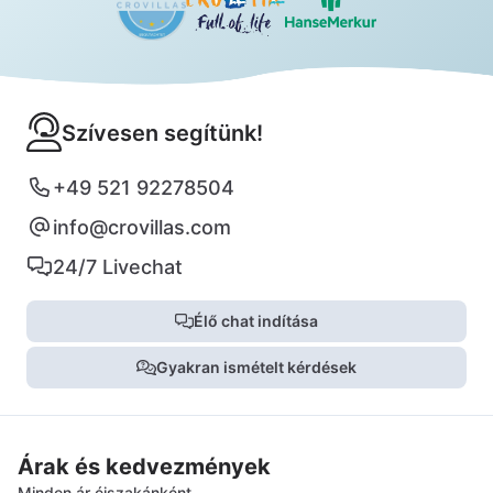
Szívesen segítünk!
+49 521 92278504
info@crovillas.com
24/7 Livechat
Élő chat indítása
Gyakran ismételt kérdések
Árak és kedvezmények
Minden ár éjszakánként