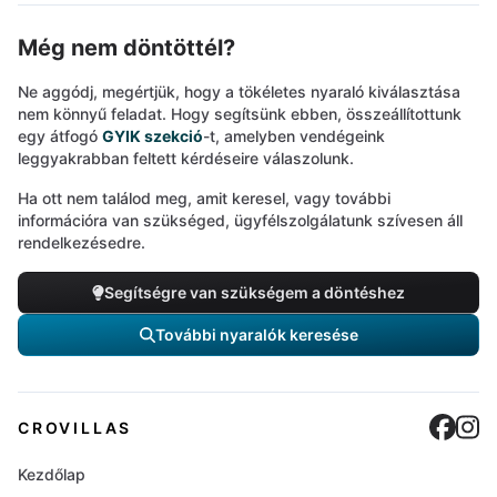
Még nem döntöttél?
Ne aggódj, megértjük, hogy a tökéletes nyaraló kiválasztása
nem könnyű feladat. Hogy segítsünk ebben, összeállítottunk
egy átfogó
GYIK szekció
-t, amelyben vendégeink
leggyakrabban feltett kérdéseire válaszolunk.
Ha ott nem találod meg, amit keresel, vagy további
információra van szükséged, ügyfélszolgálatunk szívesen áll
rendelkezésedre.
Segítségre van szükségem a döntéshez
További nyaralók keresése
Cro
C
CROVILLAS
Kezdőlap