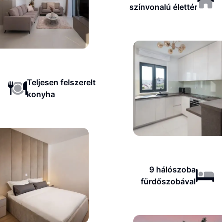
színvonalú élettér
Teljesen felszerelt
konyha
9 hálószoba
fürdőszobával